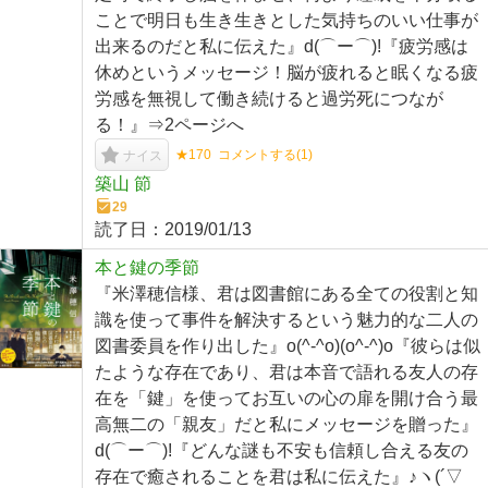
ことで明日も生き生きとした気持ちのいい仕事が
出来るのだと私に伝えた』d(⌒ー⌒)!『疲労感は
休めというメッセージ！脳が疲れると眠くなる疲
労感を無視して働き続けると過労死につなが
る！』⇒2ページへ
★170
コメントする(
1
)
ナイス
築山 節
29
読了日：
2019/01/13
本と鍵の季節
『米澤穂信様、君は図書館にある全ての役割と知
識を使って事件を解決するという魅力的な二人の
図書委員を作り出した』o(^-^o)(o^-^)o『彼らは似
たような存在であり、君は本音で語れる友人の存
在を「鍵」を使ってお互いの心の扉を開け合う最
高無二の「親友」だと私にメッセージを贈った』
d(⌒ー⌒)!『どんな謎も不安も信頼し合える友の
存在で癒されることを君は私に伝えた』♪ヽ(´▽