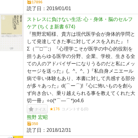
17896
読了日：
2019/01/01
ストレスに負けない生活: 心・身体・脳のセルフ
ケア (ちくま新書 674)
『熊野宏昭様、貴方は現代医学会が身体的学問と
して発達してきた事に対してメスを入れた』！
Σ（￣□￣;）『心理学こそが医学の中心的役割を
担うあらゆる医学の分野、企業、学校、生きる全
ての人のアドバイザーになりうるのだと私にメッ
セージを送った』(。^。^。)『私自身メニエール
病で辛い体験もあり、本書に対して共感する部分
が多々あった』d(⌒ー⌒)!『心に怖いものを創ら
ず向き合い、乗り越えられる事を教えてくれた大
切一冊』⭐️o(*⌒―⌒*)o4.6
★176
コメントする(
0
)
ナイス
熊野 宏昭
350
読了日：
2018/12/31