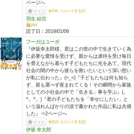
ページへ
★194
コメントする(
1
)
ナイス
羽生 結弦
203
読了日：
2019/01/06
フーガはユーガ
『伊坂幸太郎様、君はこの世の中で生きていく為
に必要な愛情を受けず、親からは虐待を受け毎日
を脅えながら暮らす子どもたちに光をあて、現代
社会の闇の中から彼らを救いたいという深い想い
が私に伝わった』(>_<)『子どもたちは何も知ら
ず、親も選べず産まれてくる！その瞬間から家族
としての小社会の中で「生きる」事を学ぶ』(。
^。^。)『君の子どもたちを「幸せにしたい」と
いう溢れんばかりの涙で書かれた作品に私は共感
した』⇒2ページへ
★613
コメントする(
2
)
ナイス
伊坂 幸太郎