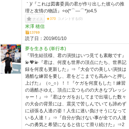
｀)/『これは図書委員の君が作り出した彼らの推
理と友情の物語』⭐️o(*⌒―⌒*)o4.5
★370
コメントする(
0
)
ナイス
米澤 穂信
13769
読了日：
2019/01/10
夢を生きる (単行本)
『羽生結弦様、君の演技はいつ見ても素敵です』
💫💖💫『君は、何度も世界の頂点にたち、世界記
録を何度も更新した』⇒『大会での美しい演技は
過酷な練習を要し、君をどこまでも高みへと押し
上げた』（○_○）！！『ケガを何度もした！練習
の過酷さゆえ、頂点に立つものの大きなプレッシ
ャー！』⇒『君はケガをおしてまで出場した数々
の大会の背景には、震災で苦しんでいても諦めず
に頑張る人達の姿！人生に迷い負けそうになって
いる人達！』⇒『自分が負けない事が全ての人達
への勇気と希望になると信じて滑り続けた』⇒2