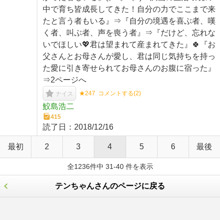
中で育ち皆成長してきた！自分の力でここまで来
たと言う者もいる』⇒『自分の境遇を喜ぶ者、嘆
く者、叫ぶ者、声を喪う者』⇒『だけど、忘れな
いでほしい💖君は望まれて産まれてきた』🍀『お
父さんとお母さんが愛し、君は同じ気持ちを持っ
た愛に引き寄せられてお母さんのお腹に宿った』
⇒2ページへ
★247
コメントする(
2
)
ナイス
鮫島浩二
415
読了日：
2018/12/16
最初
2
3
4
5
6
最後
全1236件中 31-40 件を表示
テンちゃんさんのページに戻る