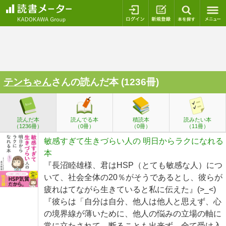
ログイン
新規登録
本を探
テンちゃん
さんの読んだ本 (1236冊)
読んだ本
読んでる本
積読本
読みたい本
（1236冊）
（0冊）
（0冊）
（11冊）
敏感すぎて生きづらい人の 明日からラクになれる
本
『長沼睦雄様、君はHSP（とても敏感な人）につ
いて、社会全体の20％がそうであるとし、彼らが
疲れはてながら生きていると私に伝えた』(>_<)
『彼らは「自分は自分、他人は他人と思えず、心
の境界線が薄いために、他人の悩みの立場の軸に
常に立たされて、断ることも出来ず、全て受け入