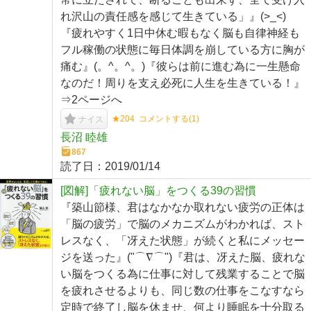
れ沢山の責任感を感じて生きている」』(>_<)
『疲れやすく1日中休む暇もなく脳も自律神経も
フル稼働の状態に毎日体調を崩している方に胸が
痛む』(。^。^。)『彼らは前に進む為に一生懸命
なのだ！周りを支え必死に人生を生きている！』
⇒2ページへ
★204
コメントする(
1
)
ナイス
長沼 睦雄
867
読了日：
2019/01/14
[図解]「疲れない脳」をつくる39の習慣
『築山節様、君はなかなか取れない疲労の正体は
「脳の疲労」で脳のメカニズムがわかれば、スト
レスなく、「冴えた状態」が続くと私にメッセー
ジを送った』("⌒∇⌒")『君は、冴えた脳、疲れな
い脳をつくる為に仕事に対して残業することで脳
を疲れさせるよりも、同じ数の仕事をこなすなら
定時で終了し脳を休ませ、何より睡眠を十分取る