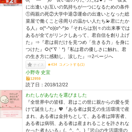
に出逢いお互いの気持ちが一つになるための条件
①両親の死②大学中退③運命の出逢いとなった総
菜屋で働くこと④周りの温かい人たち💫君にたか
る人』o(^-^o)(o^-^)o『それらは別々の出来事では
あるが全てがリンクしあって、君自信を創り上げ
た』⇒『君は前だけを見つめ「生きる力」を身に
つけた』🌻(*´∇｀*)『私は君の優しさに触れ、君
の生き方に感動し、涙した』⇒2ページへ
★434
コメントする(
1
)
ナイス
小野寺 史宜
12959
読了日：
2018/12/22
わたしがあなたを選びました
『全世界中の皆様、君はこの世に親からの愛を受
けて誕生した』💖『ある者は貧乏の生活環境で産
まれ、ある者は金持ちとして、ある者は障害者、
ある者は病弱、ある者は産まれることを許されな
かった者もいる』(。^。^。)『沢山の生活環境の