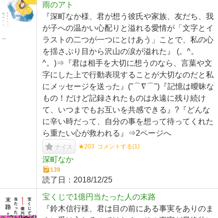
雨のアト
『深町なか様、君が想う彼氏や家族、友だち、我
が子への温かい心配りと溢れる愛情が「文字とイ
ラストの二つが一つにとけあう」ことで、私の心
を揺さぶり目から沢山の涙が溢れた』 (。^。
^。)⇒『君は相手を大切に想うのなら、言葉や文
字にした上で行動表現することが大切なのだと私
にメッセージを送った』("⌒∇⌒")『記憶は曖昧な
もの！だけど記録されたものは永遠に残り続け
て、いつまでもお互いを共感できる』?『どんな
に辛い時だって、自分の事を想って待ってくれた
ら重たい心が救われる』⇒2ページへ
★203
コメントする(
1
)
ナイス
深町なか
139
読了日：
2018/12/25
宝くじで1億円当たった人の末路
『鈴木信行様、君は目の前にある事実をありのま