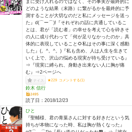
まに受け入れるのではなく、その事実が最終的に
どのような結果（末路）に繋がるかを最終的に予
測することが大切なのだと私にメッセージを送っ
た』d(⌒ー⌒)!『それぞれの話に共通しているこ
とは、君が「読む者」の幸せを考えて心を砕きそ
の人に成り代わって「何が足りなかったのか」具
体的に表現していること🌻私はその事に深く感動
した』(。^。^。)『私も含め、人は人生を生きて
いく上で、沢山の悩める現実が待ち受けている』
⇒『現実に縛られ、身動き出来ない人に胸が痛
む』⇒2ページへ
★229
コメントする(
1
)
ナイス
鈴木 信行
2495
読了日：
2018/12/23
ひと
『聖輔様、君の青葉さんに対する好きだという気
持ちが本物になった時、私は胸が熱くなった』
o(*⌒―⌒*)o『長い道のりだったね💖』⇒『彼女