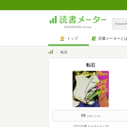
Amazo
トップ
読書メーターと
トップ
転石
転石
59
お気に入られ
7月の読書メーターまとめ