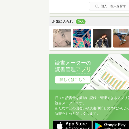
知人・友人を探す
お気に入られ
59人
読書メーターの
読書管理
アプリ
詳しくはこちら
日々の読書量を簡単に記録・管理できるアプリ
読書メーターです。
新たな本との出会いや読書仲間とのつながりが
読書をもっと楽しくします。