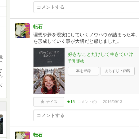
転石
理想や夢を現実にしていくノウハウが詰まった本
を形成していく事が大切だと感じました。
好きなことだけして生きていけ
最
千田 琢哉
っ
本を登録
あらすじ・内容
子
ん
て
ナイス
★15
コメント(
0
)
2016/09/13
転石