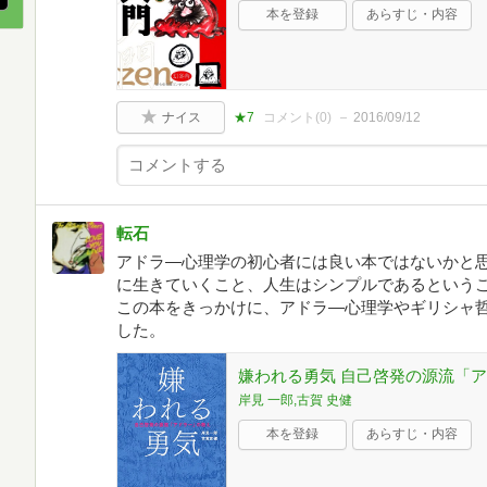
本を登録
あらすじ・内容
ナイス
★7
コメント(
0
)
2016/09/12
転石
アドラ―心理学の初心者には良い本ではないかと
に生きていくこと、人生はシンプルであるという
この本をきっかけに、アドラ―心理学やギリシャ
した。
嫌われる勇気 自己啓発の源流「
岸見 一郎,古賀 史健
本を登録
あらすじ・内容