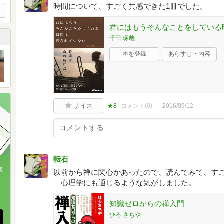
時間について、すごく共感できた1冊でした。
君にはもうそんなことをしている
千田 琢哉
本を登録
あらすじ・内容
ナイス
★8
コメント(
0
)
2016/09/12
転石
版
以前から禅に関心かあったので、読んでみて、す
―心理学にも通じるような気がしました。
、
知識ゼロからの禅入門
ひろ さちや