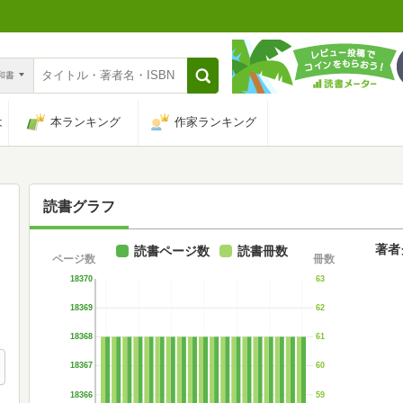
n和書
は
本ランキング
作家ランキング
読書グラフ
著者
読書ページ数
読書冊数
ページ数
冊数
18370
63
18369
62
18368
61
18367
60
18366
59