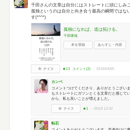
千田さんの文章は自分にはストレートに頭にしみ
孤独というのは自分と向き合う最高の瞬間ではな
す(*^^*)
孤独になれば、道は拓ける。
千田琢哉
本を登録
あらすじ・内容
ナイス
★13
コメント(
2
)
2016/04/05
カンベ
コメントつけてくださり、ありがとうございま
もストレートにガツンとくる文章だと感じて
から、私も良いことが増えました。
ナイス
★1
05/10 12:42
転石
コメントありがとうございます。若者向けに