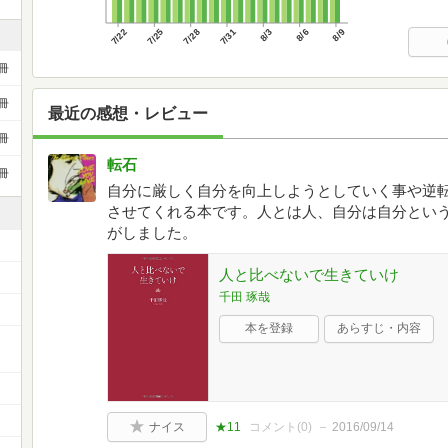
7/22
7/25
7/28
7/31
8/3
8/6
8/9
冊
冊
最近の感想・レビュー
冊
転石
冊
自分に厳しく自分を向上しようとしていく事や逆
させてくれる本です。人とは人、自分は自分とい
がしました。
人と比べないで生きていけ
千田 琢哉
本を登録
あらすじ・内容
ナイス
★11
コメント(
0
)
2016/09/14