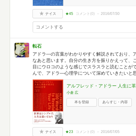
ナイス
★45
コメント(
0
)
2016/07/30
転石
アドラ―の言葉がわかりやすく解説されており、
なあと思います。自分の生き方を振りかえって、
目にウロコのような感じでスラスラと読むことが
んで、アドラ―心理学について深めていきたいと
アルフレッド・アドラー 人生に革
小倉 広
本を登録
あらすじ・内容
ナイス
★23
コメント(
0
)
2016/07/05