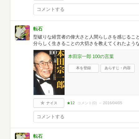
転石
型破りな経営者の偉大さと人間らしさを感じるこ
分らしく生きることの大切さを教えてくれたような気が
本田宗一郎 100の言葉
本を登録
あらすじ・内容
ナイス
★12
コメント(
0
)
2016/04/05
転石