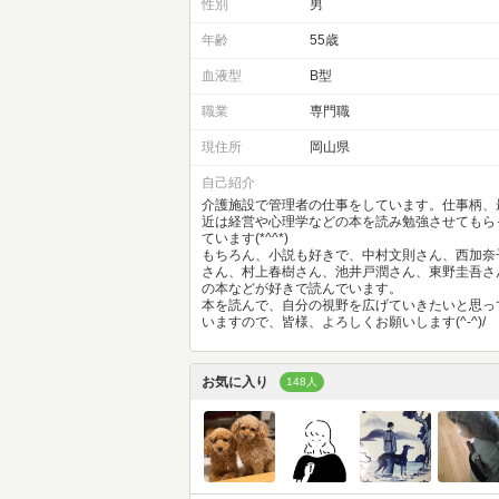
性別
男
年齢
55歳
血液型
B型
職業
専門職
現住所
岡山県
自己紹介
介護施設で管理者の仕事をしています。仕事柄、
近は経営や心理学などの本を読み勉強させてもら
ています(*^^*)
もちろん、小説も好きで、中村文則さん、西加奈
さん、村上春樹さん、池井戸潤さん、東野圭吾さ
の本などが好きで読んでいます。
本を読んで、自分の視野を広げていきたいと思っ
いますので、皆様、よろしくお願いします(^-^)/
お気に入り
148人