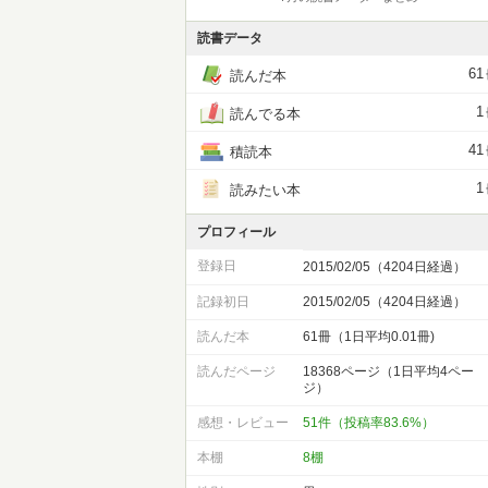
読書データ
61
読んだ本
1
読んでる本
41
積読本
1
読みたい本
プロフィール
登録日
2015/02/05（4204日経過）
記録初日
2015/02/05（4204日経過）
読んだ本
61冊（1日平均0.01冊)
読んだページ
18368ページ（1日平均4ペー
ジ）
感想・レビュー
51件（投稿率83.6%）
本棚
8棚