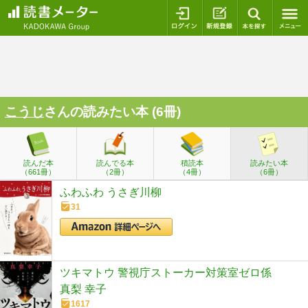
ログイン
新規登録
本を探
こうじ
さんの読みたい本 (6冊)
読んだ本
読んでる本
積読本
読みたい本
（661冊）
（2冊）
（4冊）
（6冊）
ふわふわ うさぎ川柳
31
ツキマトウ 警視庁ストーカー対策室ゼロ係
真梨 幸子
1617