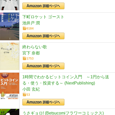
下町ロケット ゴースト
池井戸 潤
6184
終わらない歌
宮下 奈都
1753
1時間でわかるビットコイン入門 ～1円から送
る・使う・投資する～ (NextPublishing)
小田 玄紀
53
うさギョロ! (Betsucomiフラワーコミックス)