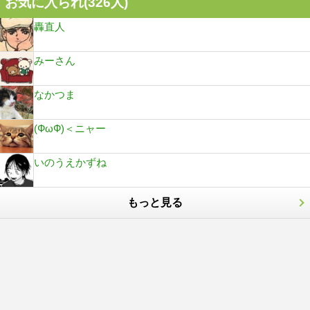
お気に入られ(
326
人)
轟直人
みーさん
なかつま
(ФωФ)＜ニャー
いのうえかずね
もっと見る