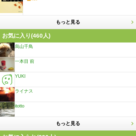
もっと見る
お気に入り(
460
人)
烏山千鳥
一本目 前
YUKI
ライナス
itotto
もっと見る