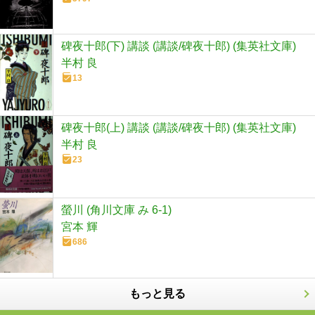
碑夜十郎(下) 講談 (講談/碑夜十郎) (集英社文庫)
半村 良
13
碑夜十郎(上) 講談 (講談/碑夜十郎) (集英社文庫)
半村 良
23
螢川 (角川文庫 み 6-1)
宮本 輝
686
もっと見る