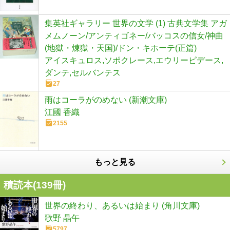
集英社ギャラリー 世界の文学 (1) 古典文学集 アガ
メムノーン/アンティゴネー/バッコスの信女/神曲
(地獄・煉獄・天国)/ドン・キホーテ(正篇)
アイスキュロス,ソポクレース,エウリーピデース,
ダンテ,セルバンテス
27
雨はコーラがのめない (新潮文庫)
江國 香織
2155
もっと見る
積読本(
139
冊)
世界の終わり、あるいは始まり (角川文庫)
歌野 晶午
5797