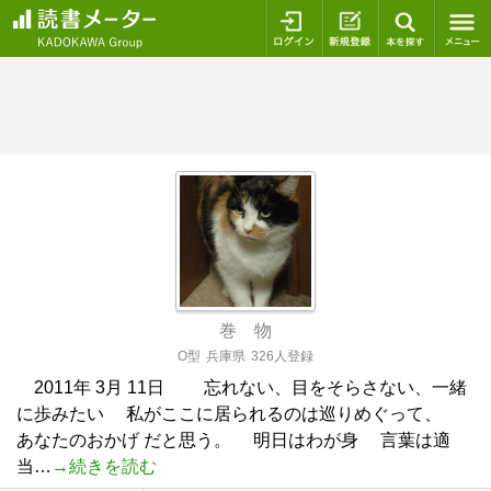
ログイン
新規登録
本を探
巻 物
O型
兵庫県
326人登録
2011年 3月 11日 忘れない、目をそらさない、一緒
に歩みたい 私がここに居られるのは巡りめぐって、
あなたのおかげ だと思う。 明日はわが身 言葉は適
当…
→続きを読む