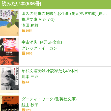
読みたい本(
536
冊)
田舎の刑事の趣味とお仕事 (創元推理文庫) (創元
推理文庫 M た 7-1)
滝田 務雄
1054
宇宙消失 (創元SF文庫)
グレッグ・イーガン
1606
昭和文壇実録 小説家たちの休日
川本 三郎
44
ダーティ・ワーク (集英社文庫)
絲山 秋子
923