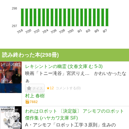
298
297
7/22
7/28
8/3
7/18
7/24
7/30
8/5
7/20
7/26
8/1
8/7
読み終わった本(
298
冊)
レキシントンの幽霊 (文春文庫 む 5-3)
映画「トニー滝谷」宮沢りえ… かわいかったな
ぁ
★12
コメントする(
0
)
ナイス
村上 春樹
7882
われはロボット 〔決定版〕 アシモフのロボット
傑作集 (ハヤカワ文庫 SF)
A・アシモフ「ロボット工学３原則」生みの