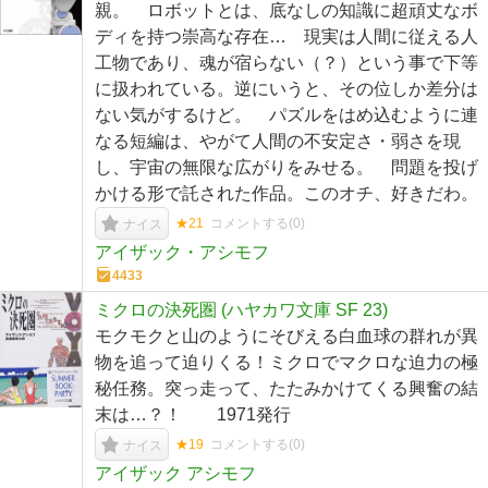
親。 ロボットとは、底なしの知識に超頑丈なボ
ディを持つ崇高な存在… 現実は人間に従える人
工物であり、魂が宿らない（？）という事で下等
に扱われている。逆にいうと、その位しか差分は
ない気がするけど。 パズルをはめ込むように連
なる短編は、やがて人間の不安定さ・弱さを現
し、宇宙の無限な広がりをみせる。 問題を投げ
かける形で託された作品。このオチ、好きだわ。
★21
コメントする(
0
)
ナイス
アイザック・アシモフ
4433
ミクロの決死圏 (ハヤカワ文庫 SF 23)
モクモクと山のようにそびえる白血球の群れが異
物を追って迫りくる！ミクロでマクロな迫力の極
秘任務。突っ走って、たたみかけてくる興奮の結
末は…？！ 1971発行
★19
コメントする(
0
)
ナイス
アイザック アシモフ