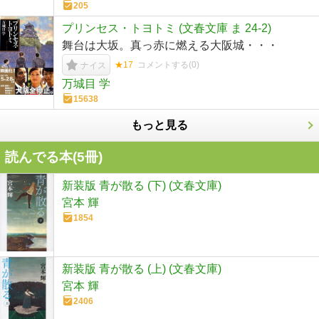
205
プリンセス・トヨトミ (文春文庫 ま 24-2)
舞台は大坂。真っ赤に燃える大阪城・・・
★17
コメントする(
0
)
ナイス
万城目 学
15638
もっと見る
読んでる本(
5
冊)
新装版 青が散る (下) (文春文庫)
宮本 輝
1854
新装版 青が散る (上) (文春文庫)
宮本 輝
2406