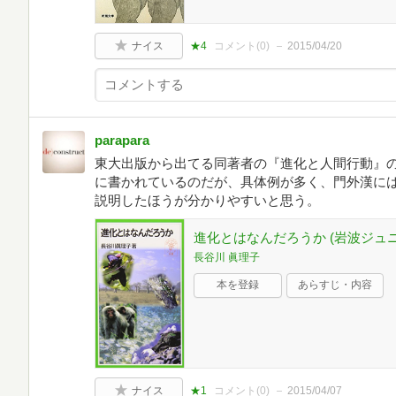
ナイス
★4
コメント(
0
)
2015/04/20
parapara
東大出版から出てる同著者の『進化と人間行動』
に書かれているのだが、具体例が多く、門外漢に
説明したほうが分かりやすいと思う。
進化とはなんだろうか (岩波ジュニア
長谷川 眞理子
本を登録
あらすじ・内容
ナイス
★1
コメント(
0
)
2015/04/07