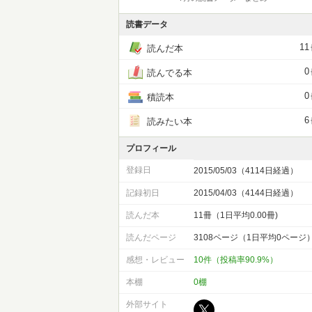
読書データ
11
読んだ本
0
読んでる本
0
積読本
6
読みたい本
プロフィール
登録日
2015/05/03（4114日経過）
記録初日
2015/04/03（4144日経過）
読んだ本
11冊（1日平均0.00冊)
読んだページ
3108ページ（1日平均0ページ
感想・レビュー
10件（投稿率90.9%）
本棚
0棚
外部サイト