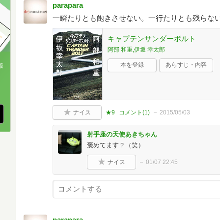
parapara
一瞬たりとも飽きさせない。一行たりとも残らな
キャプテンサンダーボルト
阿部 和重,伊坂 幸太郎
本を登録
あらすじ・内容
版
、
ナイス
★9
コメント(
1
)
2015/05/03
射手座の天使あきちゃん
褒めてます？（笑）
ナイス
01/07 22:45
parapara