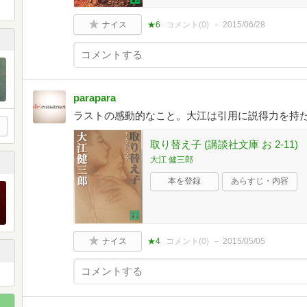
ナイス
★6
コメント(
0
)
2015/06/28
parapara
ラストの感動的なこと。大江は引用に説得力を持
取り替え子 (講談社文庫 お 2-11)
大江 健三郎
本を登録
あらすじ・内容
ナイス
★4
コメント(
0
)
2015/05/05