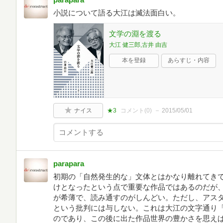
小説について語る大江は滅法面白い。
文学の淵を渡る
大江 健三郎,古井 由吉
本を登録
あらすじ・内容
ナイス
★3
コメント(
0
)
2015/05/01
parapara
初期の「自然発生的な」文体とはかなり離れてき
けとなったという点で重要な作品ではあるのだが
が希薄で、読み通すのがしんどい。ただし、アス
という批判には与しない。これは大江の文字通り
のであり、この後に出た作品世界の豊かさを思え