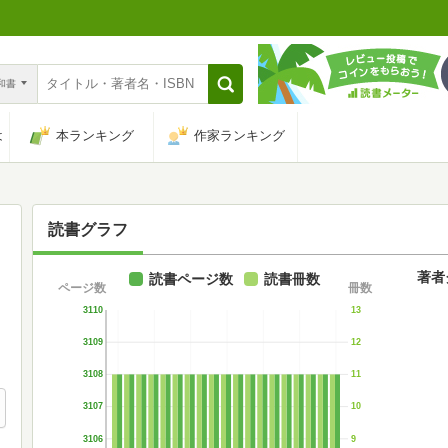
n和書
は
本ランキング
作家ランキング
読書グラフ
著者
読書ページ数
読書冊数
ページ数
冊数
3110
13
3109
12
3108
11
3107
10
3106
9