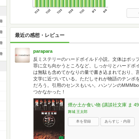
7/19
7/22
7/25
7/28
7/31
8/3
8/6
冊
冊
最近の感想・レビュー
冊
parapara
冊
反ミステリーのハードボイルド小説。文体はポッ
罪に立ち向かうところなど、しっかりとハードボ
は無駄も含めてかなりの量で書き込まれており、
文学に近づいている。ただしそれが物語のテンポ
だろう。引用のセンスもいい。ハンソンのMMMb
つかなかった！
煙か土か食い物 (講談社文庫 ま 49-
）
舞城 王太郎
本を登録
あらすじ・内容