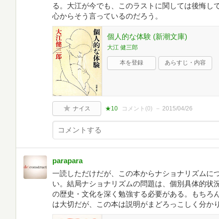
る。大江が今でも、このラストに関しては後悔し
心からそう言っているのだろう。
個人的な体験 (新潮文庫)
大江 健三郎
本を登録
あらすじ・内容
ナイス
★10
コメント(
0
)
2015/04/26
parapara
一読しただけだが、この本からナショナリズムに
い。結局ナショナリズムの問題は、個別具体的状
の歴史・文化を深く勉強する必要がある。もちろ
は大切だが、この本は説明がまどろっこしく分か