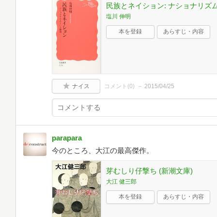
民族とネイション: ナショナリズムと
塩川 伸明
本を登録
あらすじ・内容
ナイス
コメント(
0
)
2015/04/25
parapara
今のところ、大江の最高傑作。
芽むしり仔撃ち (新潮文庫)
大江 健三郎
本を登録
あらすじ・内容