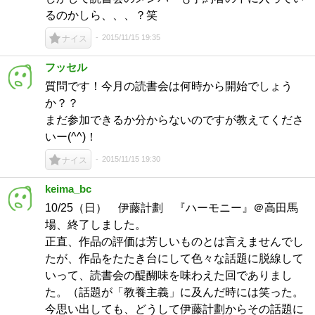
るのかしら、、、？笑
2015/11/15 19:35
ナイス
フッセル
質問です！今月の読書会は何時から開始でしょう
か？？
まだ参加できるか分からないのですが教えてくださ
いー(^^)！
2015/11/15 19:30
ナイス
keima_bc
10/25（日） 伊藤計劃 『ハーモニー』＠高田馬
場、終了しました。
正直、作品の評価は芳しいものとは言えませんでし
たが、作品をたたき台にして色々な話題に脱線して
いって、読書会の醍醐味を味わえた回でありまし
た。（話題が「教養主義」に及んだ時には笑った。
今思い出しても、どうして伊藤計劃からその話題に