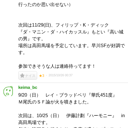
行ったのか思い出せない）
次回は11/29(日)、フィリップ・K・ディック
『ダ・マニン・ダ・ハイカッスル』もとい『高い城
の男』です。
場所は高田馬場を予定しています。早川SFが好調で
す。
参加できそうな人は連絡待ってます！
2015/10/26 00:37
ナイス
★3
keima_bc
9/20（日） レイ・ブラッドベリ『華氏451度』
Ｍ尾氏のＳＦ論が火を噴きました。
次回は、10/25（日） 伊藤計劃『ハーモニー』 in
高田馬場です。