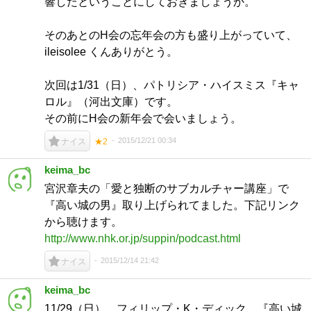
響したということにしておきましょうか。
そのあとのH会の忘年会の方も盛り上がっていて、
ileisolee くんありがとう。
次回は1/31（日）、パトリシア・ハイスミス『キャ
ロル』（河出文庫）です。
その前にH会の新年会で会いましょう。
2015/12/21 00:34
ナイス
★2
keima_bc
宮沢章夫の「愛と独断のサブカルチャー講座」で
『高い城の男』取り上げられてました。下記リンク
から聴けます。
http://www.nhk.or.jp/suppin/podcast.html
2015/12/14 21:42
ナイス
keima_bc
11/29（日） フィリップ・K・ディック 『高い城