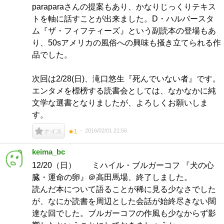
paraparaさんの提案もあり、かなりじっくりテキス
トを軸に話すことが出来ました。D・ハルバースタ
ム『ザ・フィフティーズ』という副読本の登場もあ
り、50sアメリカの風俗への興味も掻き立てられる作
品でした。
次回は2/28(日)、滝口悠生『死んでいない者』です。
エンタメを標榜する読書会としては、なかなかに純
文学な選書となりましたが、よろしくお願いしま
す。
2016/02/01 21:56
ナイス
★1
keima_bc
12/20（日） ミハイル・ブルガーコフ 『犬の心
臓・運命の卵』＠高田馬場、終了しました。
読んだ本について語ることが稀に見る少なさでした
が、なにか読書を周辺とした会話が始終尽きない闊
達な回でした。ブルガーコフの作風も少なからず影