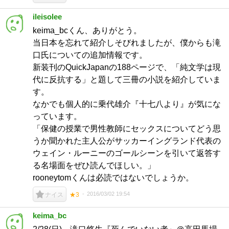
ileisolee
keima_bcくん、ありがとう。
当日本を忘れて紹介しそびれましたが、僕からも滝
口氏についての追加情報です。
新装刊のQuickJapanの188ページで、「純文学は現
代に反抗する」と題して三冊の小説を紹介していま
す。
なかでも個人的に乗代雄介『十七八より』が気にな
っています。
「保健の授業で男性教師にセックスについてどう思
うか聞かれた主人公がサッカーイングランド代表の
ウェイン・ルーニーのゴールシーンを引いて返答す
る名場面をぜひ読んでほしい。」
rooneytomくんは必読ではないでしょうか。
2016/03/02 19:54
ナイス
★3
keima_bc