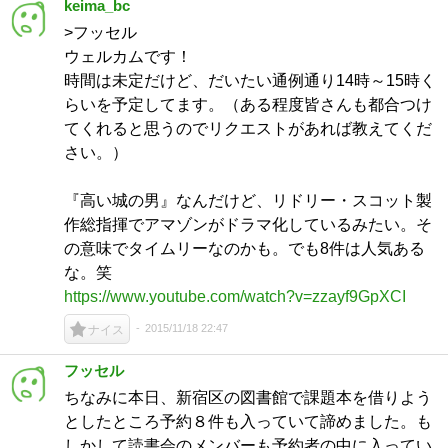
keima_bc
>フッセル
ウェルカムです！
時間は未定だけど、だいたい通例通り14時～15時く
らいを予定してます。（ある程度皆さんも都合つけ
てくれると思うのでリクエストがあれば教えてくだ
さい。）
『高い城の男』なんだけど、リドリー・スコット製
作総指揮でアマゾンがドラマ化しているみたい。そ
の意味でタイムリーなのかも。でも8件は人気ある
な。笑
https://www.youtube.com/watch?v=zzayf9GpXCI
2015/11/18 22:47
ナイス
フッセル
ちなみに本日、新宿区の図書館で課題本を借りよう
としたところ予約８件も入っていて諦めました。も
しかして読書会のメンバーも予約者の中に入ってい