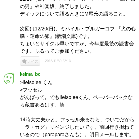
の男』＠神楽坂、終了しました。
ディックについて語るときにM尾氏の語ること。
次回は12/20(日)、ミハイル・ブルガーコフ 『犬の心
臓・運命の卵』(新潮文庫)です。
ちょいとサイクル早いですが、今年度最後の読書会
です。ふるってご参加ください。
2015/11/30 22:13
ナイス
keima_bc
>ileisolee くん
>フッセル
がんばって。でもileisoleeくん、ペーパーバックな
ら蔵書あるはず。笑
14時大丈夫かと。フッセル来るなら、ついでだから
「ラ・カグ」リベンジしたいです。前回行き損ねて
いるので（paraparaさんも）。明日メールします。