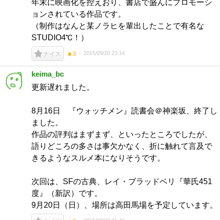
年末に映画化を控えおり、書店で盛んにプロモーシ
ョンされている作品です。
（制作はなんと某ノラヒを輩出したことで有名な
STUDIO4℃！）
2015/09/20 23:14
ナイス
★3
keima_bc
更新遅れました。
8月16日 『ウォッチメン』読書会＠神楽坂、終了し
ました。
作品の評判はまずまず、といったところでしたが、
語りどころの多さは事欠かなく、折に触れて言及で
きるようなスルメ本になりそうです。
次回は、SFの古典、レイ・ブラッドベリ『華氏451
度』（新訳）です。
9月20日（日）、場所は高田馬場を予定しています。