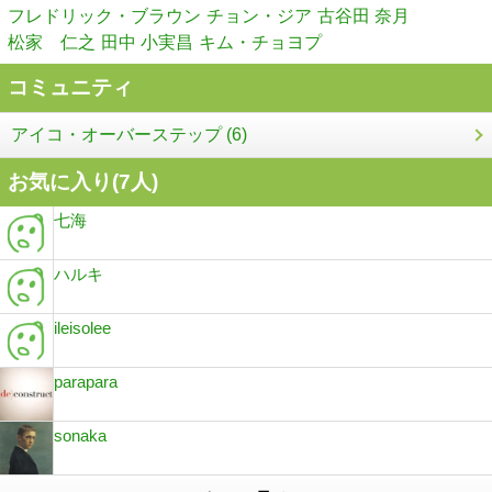
フレドリック・ブラウン
チョン・ジア
古谷田 奈月
松家 仁之
田中 小実昌
キム・チョヨプ
コミュニティ
アイコ・オーバーステップ (6)
お気に入り(
7
人)
七海
ハルキ
ileisolee
parapara
sonaka