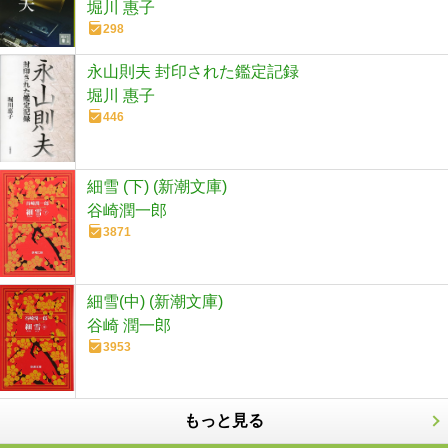
堀川 惠子
298
永山則夫 封印された鑑定記録
堀川 惠子
446
細雪 (下) (新潮文庫)
谷崎潤一郎
3871
細雪(中) (新潮文庫)
谷崎 潤一郎
3953
もっと見る