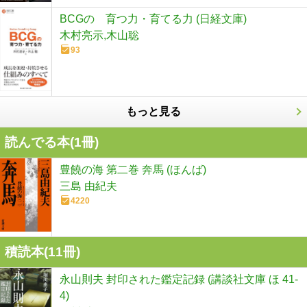
BCGの 育つ力・育てる力 (日経文庫)
木村亮示,木山聡
93
もっと見る
読んでる本(
1
冊)
豊饒の海 第二巻 奔馬 (ほんば)
三島 由紀夫
4220
積読本(
11
冊)
永山則夫 封印された鑑定記録 (講談社文庫 ほ 41-
4)