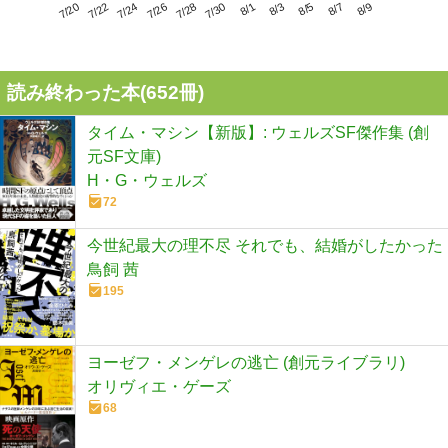
7/24
7/30
8/5
7/20
7/26
8/1
8/7
7/22
7/28
8/3
8/9
読み終わった本(
652
冊)
タイム・マシン【新版】: ウェルズSF傑作集 (創
元SF文庫)
H・G・ウェルズ
72
今世紀最大の理不尽 それでも、結婚がしたかった
鳥飼 茜
195
ヨーゼフ・メンゲレの逃亡 (創元ライブラリ)
オリヴィエ・ゲーズ
68