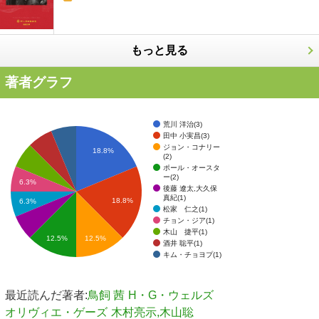
もっと見る
著者グラフ
荒川 洋治(3)
田中 小実昌(3)
ジョン・コナリー
18.8%
(2)
ポール・オースタ
ー(2)
6.3%
後藤 遼太,大久保
真紀(1)
18.8%
6.3%
松家 仁之(1)
チョン・ジア(1)
木山 捷平(1)
12.5%
12.5%
酒井 聡平(1)
キム・チョヨプ(1)
最近読んだ著者:
鳥飼 茜
H・G・ウェルズ
オリヴィエ・ゲーズ
木村亮示,木山聡