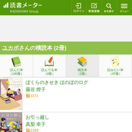
ログイン
新規登録
本を探
ユカボ
さんの積読本 (2冊)
読んだ本
読んでる本
積読本
読みたい本
（140冊）
（0冊）
（2冊）
（47冊）
ぼくらのきせき ほのぼのログ
藤谷 燈子
1171
お引っ越し
真梨 幸子
2359