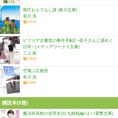
県庁おもてなし課 (角川文庫)
有川 浩
17919
ビブリア古書堂の事件手帖2 ~栞子さんと謎めく
日常~ (メディアワークス文庫)
三上 延
37603
空飛ぶ広報室
有川 浩
24063
積読本(
9
冊)
魔法科高校の劣等生(3) 九校戦編<上> (電撃文庫)