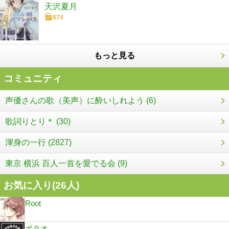
天沢夏月
874
もっと見る
コミュニティ
声優さんの歌（美声）に酔いしれよう (6)
歌詞りとり＊ (30)
渾身の一行 (2827)
東京 横浜 百人一首を愛でる会 (9)
お気に入り(
26
人)
Root
ポタオ