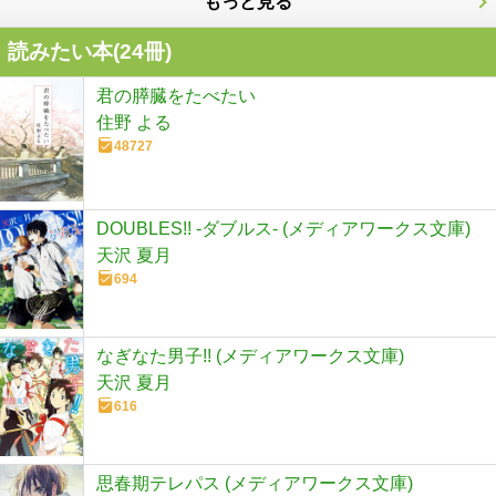
もっと見る
読みたい本(
24
冊)
君の膵臓をたべたい
住野 よる
48727
DOUBLES!! -ダブルス- (メディアワークス文庫)
天沢 夏月
694
なぎなた男子!! (メディアワークス文庫)
天沢 夏月
616
思春期テレパス (メディアワークス文庫)