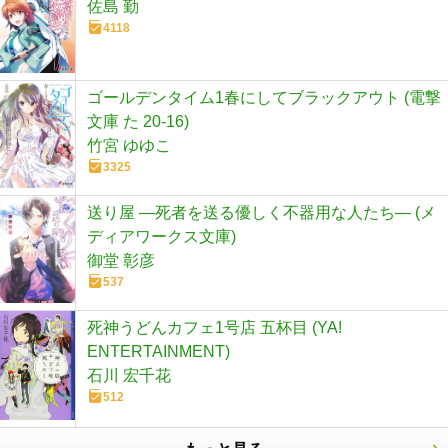
佐島 勤
4118
ゴールデンタイム1春にしてブラックアウト (電撃
文庫 た 20-16)
竹宮 ゆゆこ
3325
送り屋 ―死者を送る優しく不器用な人たち― (メ
ディアワークス文庫)
御堂 彰彦
537
死神うどんカフェ1号店 五杯目 (YA!
ENTERTAINMENT)
石川 宏千花
512