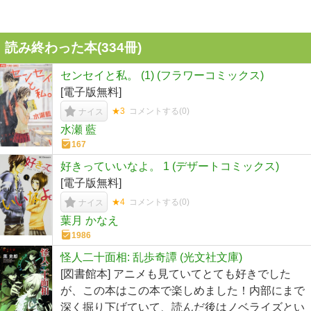
読み終わった本(
334
冊)
センセイと私。 (1) (フラワーコミックス)
[電子版無料]
★3
コメントする(
0
)
ナイス
水瀬 藍
167
好きっていいなよ。 1 (デザートコミックス)
[電子版無料]
★4
コメントする(
0
)
ナイス
葉月 かなえ
1986
怪人二十面相: 乱歩奇譚 (光文社文庫)
[図書館本] アニメも見ていてとても好きでした
が、この本はこの本で楽しめました！内部にまで
深く掘り下げていて、読んだ後はノベライズとい