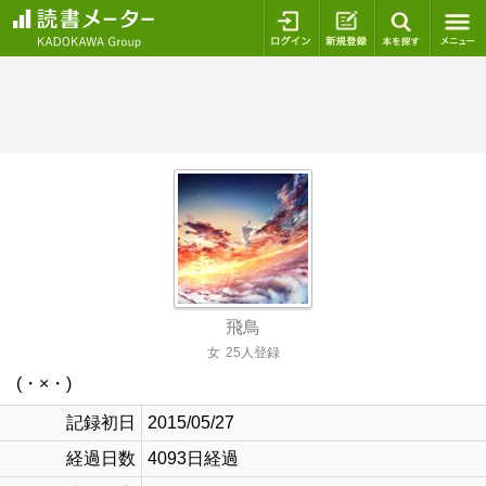
ログイン
新規登録
本を探
飛鳥
女
25人登録
(・×・)
記録初日
2015/05/27
経過日数
4093日経過