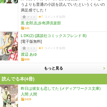
うよりも普通の小説を読んでいたというくらいの
満足感でした！
★7
コメントする(
0
)
ナイス
黒 史郎,乱歩奇譚倶楽部
141
L DK(2) (講談社コミックスフレンド B)
[電子版無料]
★3
コメントする(
0
)
ナイス
渡辺 あゆ
696
もっと見る
読んでる本(
4
冊)
昨日は彼女も恋してた (メディアワークス文庫)
入間 人間
3439