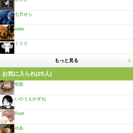
七月せら
wata
くりり
もっと見る
お気に入られ(
25
人)
明那
いのうえかずね
Root
ゆあ