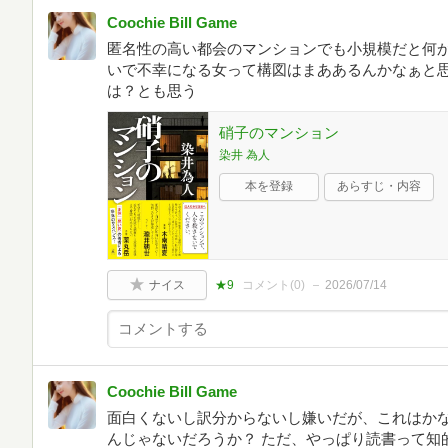
Coochie Bill Game
匿名性の高い都会のマンションでも小規模だと何かと
いで不幸になる女って構図はまああるんかなぁと
は？とも思う
硝子のマンション
染井 為人
本を登録
あらすじ・内容
ナイス
★9
コメント(
0
)
2026/07/14
Coochie Bill Game
面白くないし訳分からないし嫌いだが、これはか
んじゃないだろうか？ ただ、やっぱり読書って知