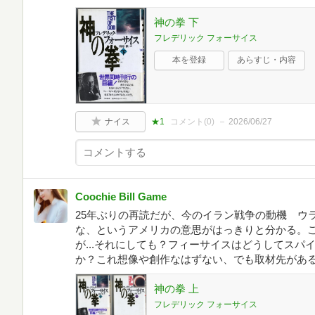
神の拳 下
フレデリック フォーサイス
本を登録
あらすじ・内容
ナイス
★1
コメント(
0
)
2026/06/27
Coochie Bill Game
25年ぶりの再読だが、今のイラン戦争の動機 ウ
な、というアメリカの意思がはっきりと分かる。
が...それにしても？フィーサイスはどうしてスパ
か？これ想像や創作なはずない、でも取材先があるっ
神の拳 上
フレデリック フォーサイス