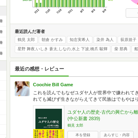
145730
7/22
7/25
7/28
7/31
8/3
8/6
8/9
冊
最近読んだ著者
冊
鶴見 太郎
朝倉 かすみ
知念実希人
染井 為人
荻原規子
冊
星野 舞夜,いしき 蒼太,しなの,水上 下波,橋爪 駿輝
柴 那典
冊
最近の感想・レビュー
Coochie Bill Game
これを読んでもなぜユダヤ人が世界中で嫌われて
れても滅びず生きながらえてきて民族はでもやは
ー
ユダヤ人の歴史-古代の興亡から
(中公新書 2839)
鶴見 太郎
本を登録
あらすじ・内容