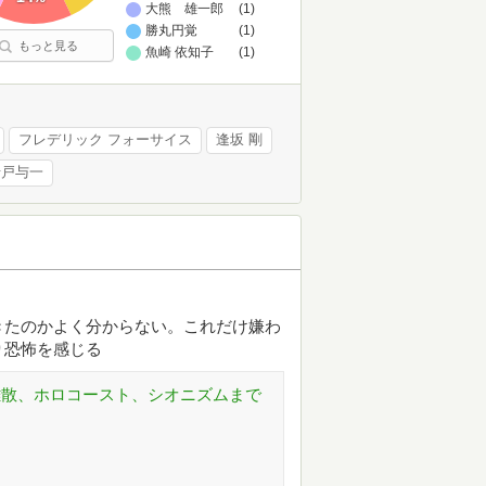
大熊 雄一郎
(1)
勝丸円覚
(1)
もっと見る
魚崎 依知子
(1)
フレデリック フォーサイス
逢坂 剛
船戸与一
きたのかよく分からない。これだけ嫌わ
り恐怖を感じる
離散、ホロコースト、シオニズムまで