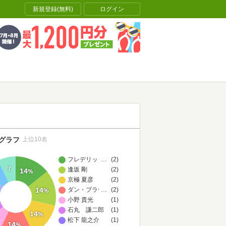
新規登録(無料)
ログイン
グラフ
上位10名
フレデリック フォーサイス
…
(2)
7
逢坂 剛
(2)
14
%
京極 夏彦
(2)
14
ダン・ブラウン
…
(2)
%
小野 貴光
(1)
石丸 謙二郎
(1)
14
%
松下 龍之介
(1)
14
%