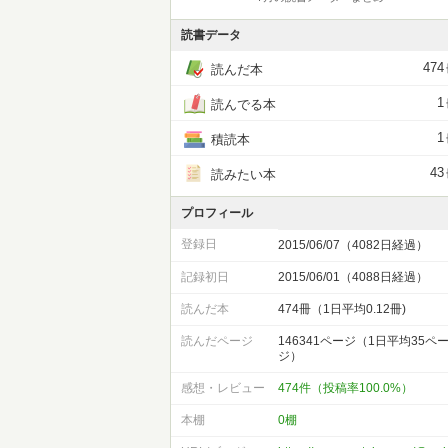
読書データ
474
読んだ本
1
読んでる本
1
積読本
43
読みたい本
プロフィール
登録日
2015/06/07（4082日経過）
記録初日
2015/06/01（4088日経過）
読んだ本
474冊（1日平均0.12冊)
読んだページ
146341ページ（1日平均35ペ
ジ）
感想・レビュー
474件（投稿率100.0%）
本棚
0棚