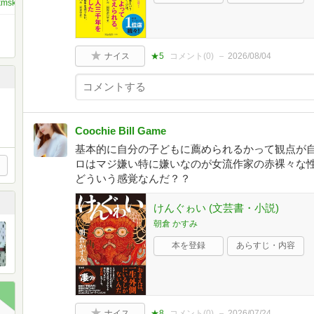
mskfjkfjk
ナイス
★5
コメント(
0
)
2026/08/04
Coochie Bill Game
基本的に自分の子どもに薦められるかって観点が
ロはマジ嫌い特に嫌いなのが女流作家の赤裸々な
どういう感覚なんだ？？
けんぐゎい (文芸書・小説)
朝倉 かすみ
本を登録
あらすじ・内容
ナイス
★8
コメント(
0
)
2026/07/24