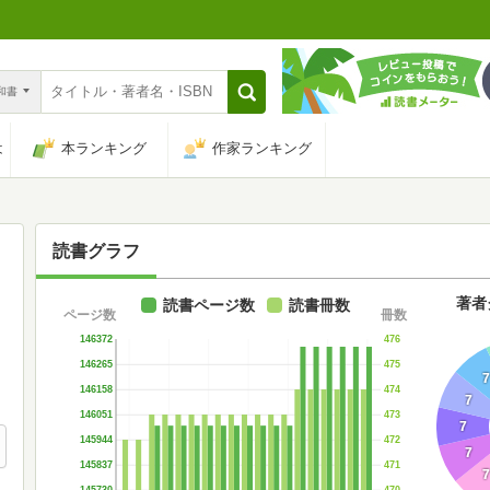
n和書
は
本ランキング
作家ランキング
読書グラフ
著者
読書ページ数
読書冊数
ページ数
冊数
476
146372
475
146265
7
474
146158
7
473
146051
7
472
145944
7
471
145837
7
470