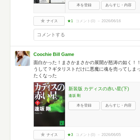
本を登録
あらすじ・内容
ナイス
★1
コメント(
0
)
2026/06/16
Coochie Bill Game
面白かった！まさかまさかの展開が怒涛の如く！！ 
うして？ギタリストだけに悪魔に魂を売ってしまっ
たくなった
新装版 カディスの赤い星(下)
逢坂 剛
本を登録
あらすじ・内容
ナイス
★3
コメント(
0
)
2026/06/05