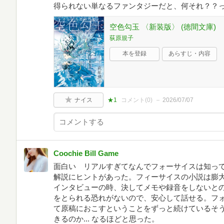
得られない単なるファンタジーだと、何それ？？
空色勾玉 〈新装版〉 (徳間文庫)
荻原規子
本を登録
あらすじ・内容
ナイス
★1
コメント(
0
)
2026/07/07
Coochie Bill Game
面白い リアルすぎてなんでフォーサイスは知っ
解説にヒントがあった。フィーサイスの小説は膨
インタビューの時、決してメモや録音をしないと
をとられる恐れがないので、安心して話せる。フ
て原稿におこすということをずっと続けているそ
きるのか... なるほどと思った。