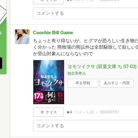
Coochie Bill Game
版
ちょっと有り得ないが、ヒグマが恐ろしい生き物だ
、
く分かった 熊牧場の熊以外は全部駆除して欲しい
か登山対象んにならないので
ヨモツイクサ (双葉文庫 ち 07-03)
知念実希人
本を登録
あらすじ・内容
ナイス
★4
コメント(
0
)
2026/07/17