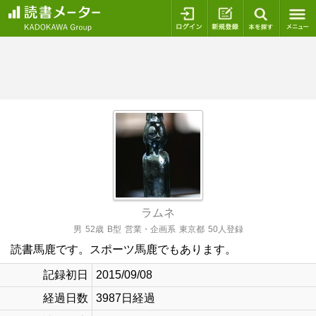
ログイン
新規登録
本を探
ラムネ
男
52歳
B型
営業・企画系
東京都
50人登録
読書馬鹿です。スポーツ馬鹿でもあります。
記録初日
2015/09/08
経過日数
3987日経過