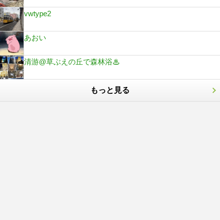
vwtype2
あおい
清游@草ぶえの丘で森林浴♨︎
もっと見る