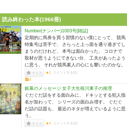
読み終わった本(
1966
冊)
Number(ナンバー)1003号[雑誌]
定期的に馬券を買う習慣のない僕にとって、 競馬
特集号は苦手で、 さらっと上っ面を通り過ぎてし
まうのだけれど、 本号は面白かった。 コロナで
取材が思うようにできない分、 工夫があったよう
に思う。 それが競馬素人の心にも響いたのかな。
★1
コメントする(
0
)
ナイス
2
銀幕のメッセージ 女子大生桜川東子の推理
ぐだぐだ話をする面白みに、 ドキッとする犯人指
名が加わって、 シリーズの面白み増す。 ぐだぐ
だ話の話題も、 最近のネタが増えているように思
う。
★4
コメントする(
0
)
ナイス