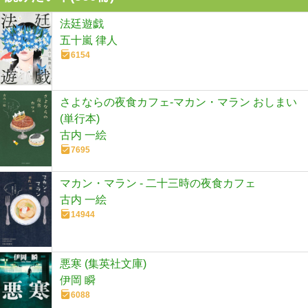
法廷遊戯
五十嵐 律人
6154
さよならの夜食カフェ-マカン・マラン おしまい
(単行本)
古内 一絵
7695
マカン・マラン - 二十三時の夜食カフェ
古内 一絵
14944
悪寒 (集英社文庫)
伊岡 瞬
6088