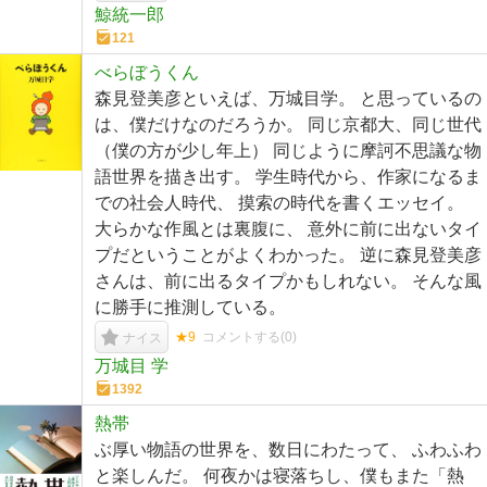
鯨統一郎
121
べらぼうくん
森見登美彦といえば、万城目学。 と思っているの
は、僕だけなのだろうか。 同じ京都大、同じ世代
（僕の方が少し年上） 同じように摩訶不思議な物
語世界を描き出す。 学生時代から、作家になるま
での社会人時代、 摸索の時代を書くエッセイ。
大らかな作風とは裏腹に、 意外に前に出ないタイ
プだということがよくわかった。 逆に森見登美彦
さんは、前に出るタイプかもしれない。 そんな風
に勝手に推測している。
★9
コメントする(
0
)
ナイス
万城目 学
1392
熱帯
ぶ厚い物語の世界を、数日にわたって、 ふわふわ
と楽しんだ。 何夜かは寝落ちし、僕もまた「熱