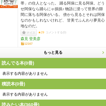
帯」の住人となった。 踊る阿保に見る阿保。どう
せ阿保なら踊らにゃ損損♪ 物語に浸って世界の隙
間に落ちる阿保がいる。 傍から見るとそれは阿保
なのかもしれないけれど、 甘美でふんわり夢見心
地なのだ。
★29
コメントする(
0
)
ナイス
森見 登美彦
12167
もっと見る
読んでる本(
0
冊)
表示する内容がありません
積読本(
0
冊)
表示する内容がありません
読みたい本(
360
冊)