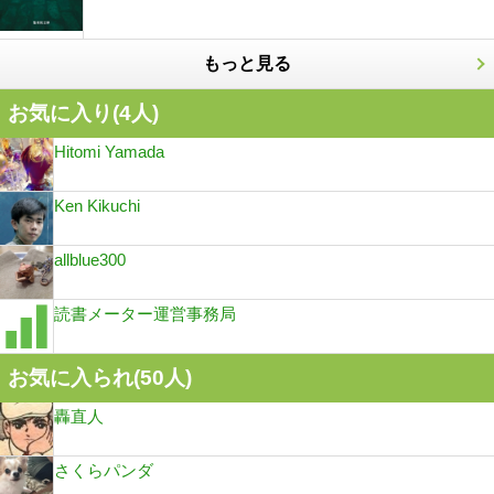
もっと見る
お気に入り(
4
人)
Hitomi Yamada
Ken Kikuchi
allblue300
読書メーター運営事務局
お気に入られ(
50
人)
轟直人
さくらパンダ