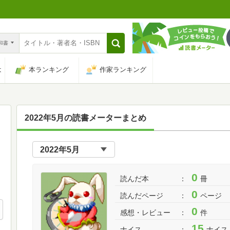
n和書
は
本ランキング
作家ランキング
2022年5月の読書メーターまとめ
0
読んだ本
冊
0
読んだページ
ページ
0
感想・レビュー
件
15
ナイス
ナイス