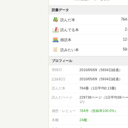
読書データ
764
読んだ本
2
読んでる本
12
積読本
59
読みたい本
プロフィール
登録日
2010/05/09（5934日経過）
記録初日
2010/05/09（5934日経過）
読んだ本
764冊（1日平均0.13冊)
読んだページ
229738ページ（1日平均38ペ
ジ）
感想・レビュー
764件（投稿率100.0%）
本棚
24棚