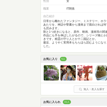
性別
女
職業
IT関係
自己紹介
日常から離れたファンタジー、ミステリー、ホラ
あたりを、神話や聖書から漫画まで面白ければ何
も読みます。
割と1つ好きになると、原作、映画、漫画等の関
作品にも手を伸ばしたがるので、シリーズ物とか
きです。精霊の守り人とか十二国記とか。
最近、ようやく実用本もちらほら読むようになり
した。
お気に入り
5人
知人・友人を探す
お気に入られ
31人