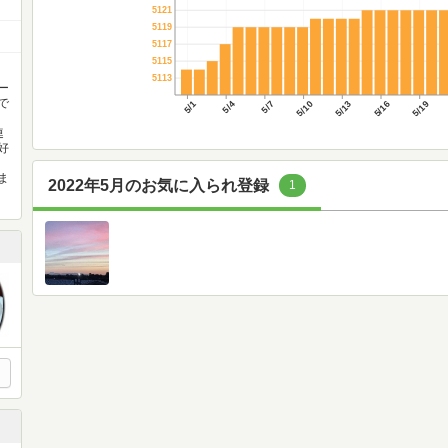
5121
5119
5117
5115
5113
ー
で
5/1
5/4
5/7
5/10
5/13
5/16
5/19
連
好
ま
2022年5月のお気に入られ登録
1