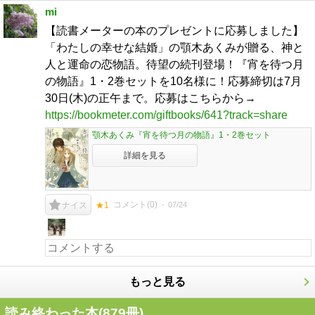
mi
【読書メーターの本のプレゼントに応募しました】
「わたしの幸せな結婚」の顎木あくみが贈る、神と
人と運命の恋物語。待望の続刊登場！『宵を待つ月
の物語』1・2巻セットを10名様に！応募締切は7月
30日(木)の正午まで。応募はこちらから→
https://bookmeter.com/giftbooks/641?track=share
顎木あくみ『宵を待つ月の物語』1・2巻セット
詳細を見る
コメント(
0
)
07/24
ナイス
★1
もっと見る
読み終わった本(
879
冊)