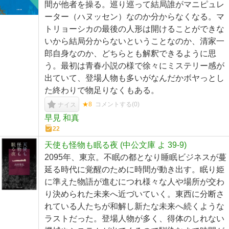
間が他者を操る。巡り巡って結局誰がマニピュレ
ーター（ハヌッセン）なのか分からなくなる。マ
トリョーシカの最後の人形は開けることができな
いから結局分からないということなのか、清家一
郎自身なのか、どちらとも解釈できるように思
う。最初は青春小説の様で徐々にミステリー感が
出ていて、登場人物も多いがなんだかボヤっとし
た終わりで物足りなくもある。
★8
コメントする(
0
)
ナイス
早見 和真
22
天使も怪物も眠る夜 (中公文庫 よ 39-9)
2095年、東京。不眠の都となり睡眠ビジネスが蔓
延る時代に覚醒のために時間が動き出す。眠り姫
に準えた物語が進むにつれ様々な人や場所が交わ
り決められた未来へ近づいていく。東西に分断さ
れている人たちが和解し新たな未来へ続くような
ラストだった。登場人物が多く、得体のしれない