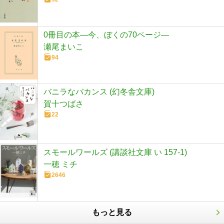
0冊目の本―今、ぼくの70ページ―
瀬尾まいこ
94
バニラなバカンス (幻冬舎文庫)
賀十つばさ
22
スモールワールズ (講談社文庫 い 157-1)
一穂 ミチ
2646
もっと見る