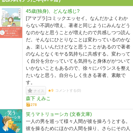
45歳(独身)、どんな感じ?
[アマプラ]コミックエッセイ。なんだかよくわか
らない不調が増え、著者と同じようにみんなどう
なのかなと思うことが増えたので共感しつつ読ん
だ。そんなにひとりなことは変わっているのかな
ぁ、楽しいんだけどなと思うことがあるので著者
のなんとなくモヤる気持ちに共感する。変わって
く自分を分かっていても気持ちと身体ががついて
いかないこともあるので、徐々にバランスを整え
たいなと思う。自分らしく生きる著者、素敵で
す。
★9
コメントする(
0
)
ナイス
森下 えみこ
278
笑うマトリョーシカ (文春文庫)
一人の男を巡って様々人間が彼を操ろうとする。
彼を操るためにほかの人間を操り、さらにその人