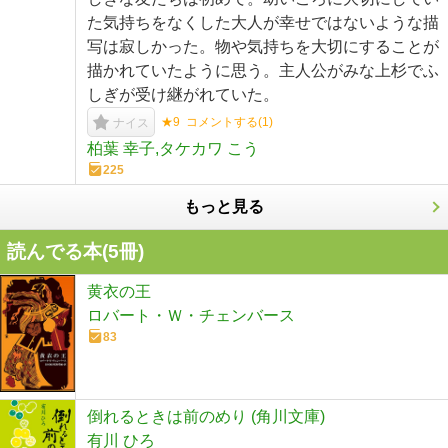
た気持ちをなくした大人が幸せではないような描
写は寂しかった。物や気持ちを大切にすることが
描かれていたように思う。主人公がみな上杉でふ
しぎが受け継がれていた。
★9
コメントする(
1
)
ナイス
柏葉 幸子,タケカワ こう
225
もっと見る
読んでる本(
5
冊)
黄衣の王
ロバート・Ｗ・チェンバース
83
倒れるときは前のめり (角川文庫)
有川 ひろ