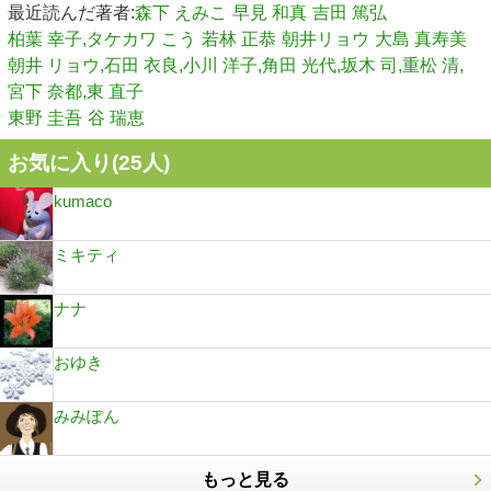
最近読んだ著者:
森下 えみこ
早見 和真
吉田 篤弘
柏葉 幸子,タケカワ こう
若林 正恭
朝井リョウ
大島 真寿美
朝井 リョウ,石田 衣良,小川 洋子,角田 光代,坂木 司,重松 清,
宮下 奈都,東 直子
東野 圭吾
谷 瑞恵
お気に入り(
25
人)
kumaco
ミキティ
ナナ
おゆき
みみぽん
もっと見る