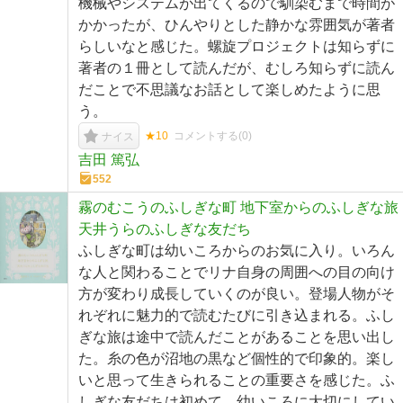
機械やシステムが出てくるので馴染むまで時間が
かかったが、ひんやりとした静かな雰囲気が著者
らしいなと感じた。螺旋プロジェクトは知らずに
著者の１冊として読んだが、むしろ知らずに読ん
だことで不思議なお話として楽しめたように思
う。
★10
コメントする(
0
)
ナイス
吉田 篤弘
552
霧のむこうのふしぎな町 地下室からのふしぎな旅
天井うらのふしぎな友だち
ふしぎな町は幼いころからのお気に入り。いろん
な人と関わることでリナ自身の周囲への目の向け
方が変わり成長していくのが良い。登場人物がそ
れぞれに魅力的で読むたびに引き込まれる。ふし
ぎな旅は途中で読んだことがあることを思い出し
た。糸の色が沼地の黒など個性的で印象的。楽し
いと思って生きられることの重要さを感じた。ふ
しぎな友だちは初めて。幼いころに大切にしてい