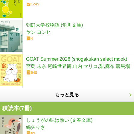
1245
朝鮮大学校物語 (角川文庫)
ヤン ヨンヒ
4
GOAT Summer 2026 (shogakukan select mook)
宮島 未奈,尾崎世界観,山内 マリコ,梨,麻布 競馬場
648
もっと見る
積読本(
7
冊)
しょうがの味は熱い (文春文庫)
綿矢りさ
52