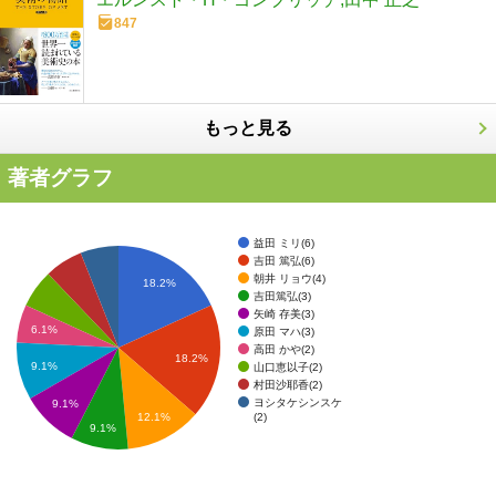
847
もっと見る
著者グラフ
益田 ミリ(6)
吉田 篤弘(6)
朝井 リョウ(4)
18.2%
吉田篤弘(3)
矢崎 存美(3)
6.1%
原田 マハ(3)
高田 かや(2)
18.2%
9.1%
山口恵以子(2)
村田沙耶香(2)
ヨシタケシンスケ
9.1%
(2)
12.1%
9.1%