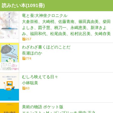
読みたい本(
1091
冊)
竜と蚕:大神坐クロニクル
大倉崇裕、大崎梢、佐藤青南、篠田真由美、柴田
よしき、図子慧、柄刀一、永嶋恵美、新津きよ
み、福田和代、松尾由美、松村比呂美、矢崎存美
217
わざわざ書くほどのことだ
長瀬ほのか
774
むしろ映えてる日々
小林聡美
63
美術の物語 ポケット版
エルンスト・H・ゴンブリッチ,田中 正之