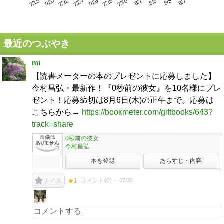
7/22
7/28
8/3
7/18
7/24
7/30
8/5
7/20
7/26
8/1
8/7
最近のつぶやき
mi
【読書メーターの本のプレゼントに応募しました】
今村昌弘・最新作！『0秒前の彼女』を10名様にプレ
ゼント！応募締切は8月6日(木)の正午まで。応募は
こちらから→
https://bookmeter.com/giftbooks/643?
track=share
0秒前の彼女
今村昌弘
本を登録
あらすじ・内容
コメント(
0
)
07/30
ナイス
★1