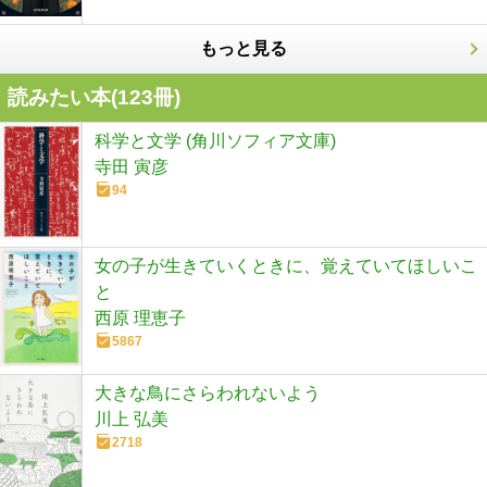
もっと見る
読みたい本(
123
冊)
科学と文学 (角川ソフィア文庫)
寺田 寅彦
94
女の子が生きていくときに、覚えていてほしいこ
と
西原 理恵子
5867
大きな鳥にさらわれないよう
川上 弘美
2718