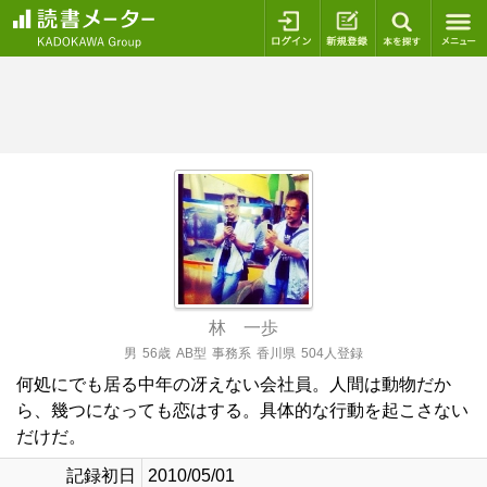
ログイン
新規登録
本を探
林 一歩
男
56歳
AB型
事務系
香川県
504人登録
何処にでも居る中年の冴えない会社員。人間は動物だか
ら、幾つになっても恋はする。具体的な行動を起こさない
だけだ。
記録初日
2010/05/01