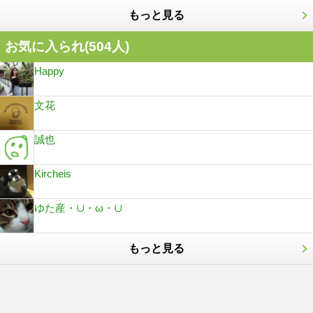
もっと見る
お気に入られ(
504
人)
Happy
文花
誠也
Kircheis
ゆた産・∪・ω・∪
もっと見る