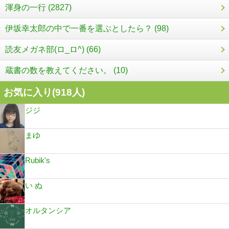
渾身の一行 (2827)
伊坂幸太郎の中で一番を選ぶとしたら？ (98)
読友メガネ部(ロ_ロ^) (66)
蔵書の数を教えてください。 (10)
お気に入り(
918
人)
ジジ
まゆ
Rubik's
い ぬ
オルタンシア