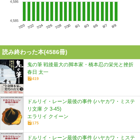
4,586
4,585
7/24
7/30
8/5
7/20
7/26
8/1
8/7
7/22
7/28
8/3
8/9
読み終わった本(
4586
冊)
鬼の筆 戦後最大の脚本家・橋本忍の栄光と挫折
春日 太一
419
ドルリイ・レーン最後の事件 (ハヤカワ・ミステ
リ文庫 ク 3-45)
エラリイ クイーン
175
ドルリイ・レーン最後の事件 (ハヤカワ・ミステ