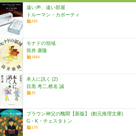
遠い声、遠い部屋
トルーマン・カポーティ
295
モナドの領域
筒井 康隆
1884
本人に訊く (2)
目黒 考二,椎名 誠
35
ブラウン神父の醜聞【新版】 (創元推理文庫)
G・K・チェスタトン
170