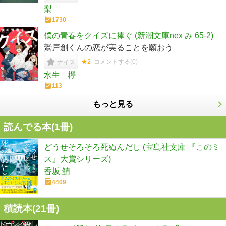
梨
1730
僕の青春をクイズに捧ぐ (新潮文庫nex み 65-2)
鷲戸創くんの恋が実ることを願おう
★2
コメントする(
0
)
ナイス
水生 欅
113
もっと見る
読んでる本(
1
冊)
どうせそろそろ死ぬんだし (宝島社文庫 『このミ
ス』大賞シリーズ)
香坂 鮪
4409
積読本(
21
冊)