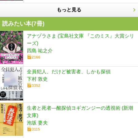
もっと見る
読みたい本(
7
冊)
アナヅラさま (宝島社文庫 『このミス』大賞シリ
ーズ)
四島 祐之介
2166
全員犯人、だけど被害者、しかも探偵
下村 敦史
3352
生者と死者―酩探偵ヨギガンジーの透視術 (新潮
文庫)
泡坂 妻夫
3115