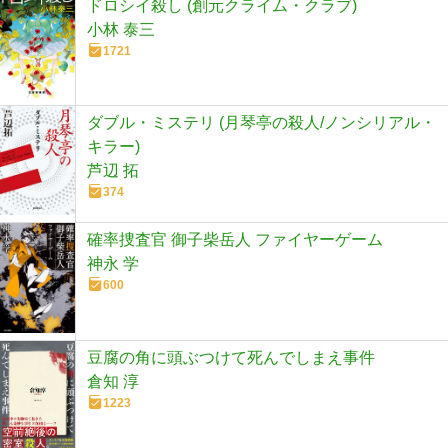
ドロシイ殺し (創元クライム・クラブ)
小林 泰三
1721
ダブル・ミステリ (月琴亭の殺人/ノンシリアル・
キラー)
芦辺 拓
374
確率捜査官 御子柴岳人 ファイヤーゲーム
神永 学
600
豆腐の角に頭ぶつけて死んでしまえ事件
倉知 淳
1223