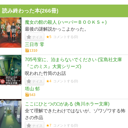
読み終わった本(
266
冊)
魔女の館の殺人 (ハーパーＢＯＯＫＳ＋)
最後の謎解説かっこよかった。
★5
コメントする(
0
)
ナイス
三日市 零
1310
705号室に、泊まらないでください (宝島社文庫
『このミス』大賞シリーズ)
呪われた竹筒のお話
★4
コメントする(
0
)
ナイス
塔山 郁
543
ここにひとつの□がある (角川ホラー文庫)
全て理解できたわけではないが、ゾワゾワする怖
さの作品
★7
コメントする(
0
)
ナイス