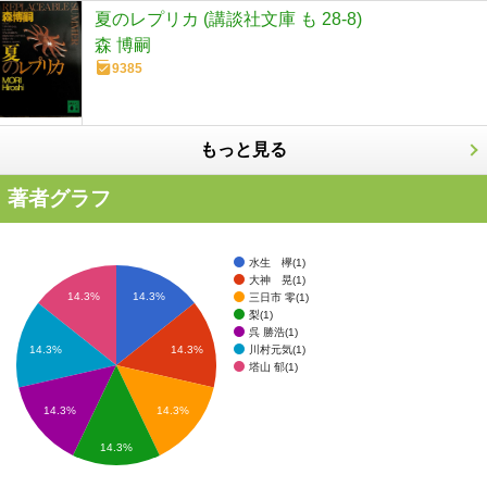
夏のレプリカ (講談社文庫 も 28-8)
森 博嗣
9385
もっと見る
著者グラフ
水生 欅(1)
大神 晃(1)
14.3%
14.3%
三日市 零(1)
梨(1)
呉 勝浩(1)
川村元気(1)
14.3%
14.3%
塔山 郁(1)
14.3%
14.3%
14.3%