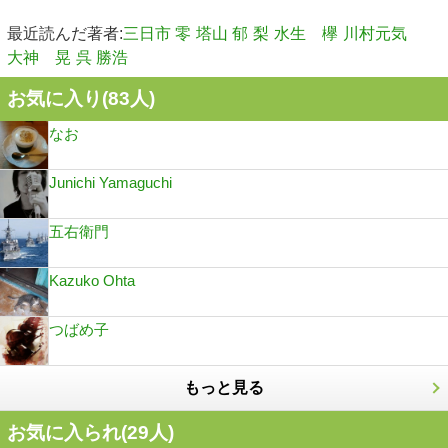
最近読んだ著者:
三日市 零
塔山 郁
梨
水生 欅
川村元気
大神 晃
呉 勝浩
お気に入り(
83
人)
なお
Junichi Yamaguchi
五右衛門
Kazuko Ohta
つばめ子
もっと見る
お気に入られ(
29
人)