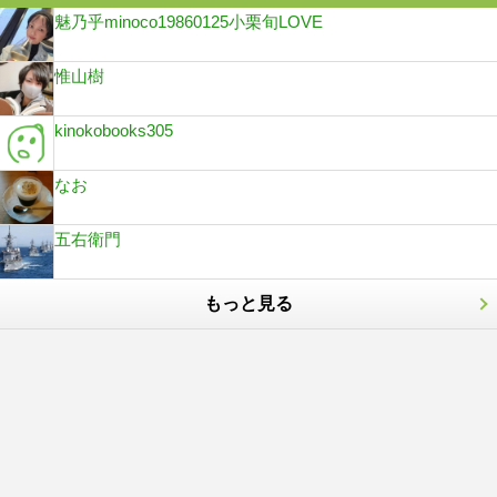
魅乃乎minoco19860125小栗旬LOVE
惟山樹
kinokobooks305
なお
五右衛門
もっと見る