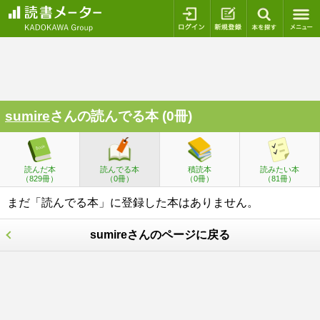
ログイン
新規登録
本を探
sumire
さんの読んでる本 (0冊)
読んだ本
読んでる本
積読本
読みたい本
（829冊）
（0冊）
（0冊）
（81冊）
まだ「読んでる本」に登録した本はありません。
sumireさんのページに戻る