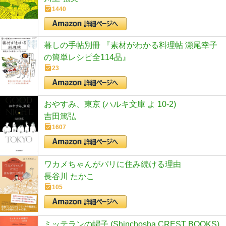
1440
暮しの手帖別冊 『素材がわかる料理帖 瀬尾幸子
の簡単レシピ全114品』
23
おやすみ、東京 (ハルキ文庫 よ 10-2)
吉田篤弘
1607
ワカメちゃんがパリに住み続ける理由
長谷川 たかこ
105
ミッテランの帽子 (Shinchosha CREST BOOKS)