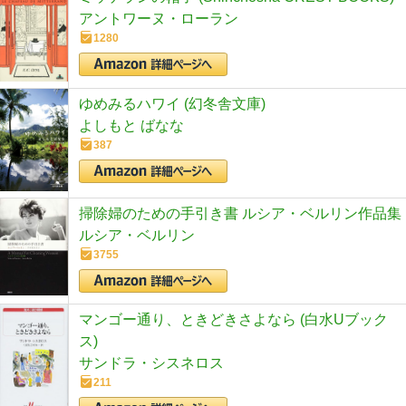
アントワーヌ・ローラン
1280
ゆめみるハワイ (幻冬舎文庫)
よしもと ばなな
387
掃除婦のための手引き書 ルシア・ベルリン作品集
ルシア・ベルリン
3755
マンゴー通り、ときどきさよなら (白水Uブック
ス)
サンドラ・シスネロス
211