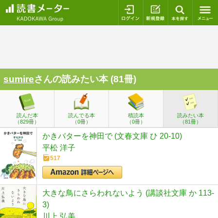
ログイン
新規登録
本を探
sumire
さんの読みたい本 (81冊)
読んだ本
読んでる本
積読本
読みたい本
（829冊）
（0冊）
（0冊）
（81冊）
かきバターを神田で (文春文庫 ひ 20-10)
平松 洋子
517
大きな鳥にさらわれないよう (講談社文庫 か 113-
3)
川上 弘美