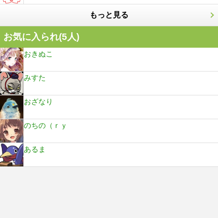
もっと見る
お気に入られ(
5
人)
おきぬこ
みすた
おざなり
のちの（ｒｙ
あるま