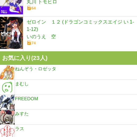
丸川 トモヒロ
64
ゼロイン １２ (ドラゴンコミックスエイジ い 1-
1-12)
いのうえ 空
74
お気に入り(
23
人)
ねんぞう・ロゼッタ
まむし
FREEDOM
みすた
ラス