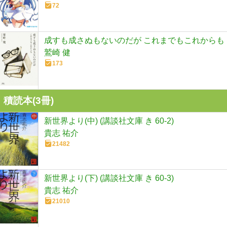
72
成すも成さぬもないのだが これまでもこれからも
鷲崎 健
173
積読本(
3
冊)
新世界より(中) (講談社文庫 き 60-2)
貴志 祐介
21482
新世界より(下) (講談社文庫 き 60-3)
貴志 祐介
21010