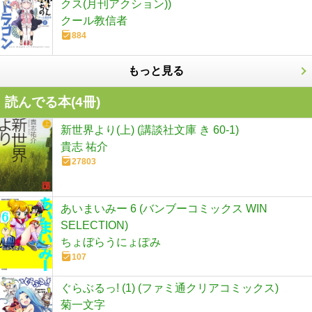
クス(月刊アクション))
クール教信者
884
もっと見る
読んでる本(
4
冊)
新世界より(上) (講談社文庫 き 60-1)
貴志 祐介
27803
あいまいみー 6 (バンブーコミックス WIN
SELECTION)
ちょぼらうにょぽみ
107
ぐらぶるっ! (1) (ファミ通クリアコミックス)
菊一文字