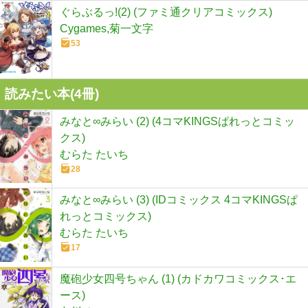
ぐらぶるっ!(2) (ファミ通クリアコミックス)
Cygames,菊一文字
53
読みたい本(
4
冊)
みなと∞みらい (2) (4コマKINGSぱれっとコミッ
クス)
むらた たいち
28
みなと∞みらい (3) (IDコミックス 4コマKINGSぱ
れっとコミックス)
むらた たいち
17
魔砲少女四号ちゃん (1) (カドカワコミックス･エ
ース)