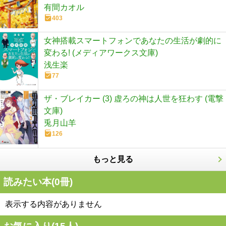
有間カオル
403
女神搭載スマートフォンであなたの生活が劇的に
変わる! (メディアワークス文庫)
浅生楽
77
ザ・ブレイカー (3) 虚ろの神は人世を狂わす (電撃
文庫)
兎月山羊
126
もっと見る
読みたい本(
0
冊)
表示する内容がありません