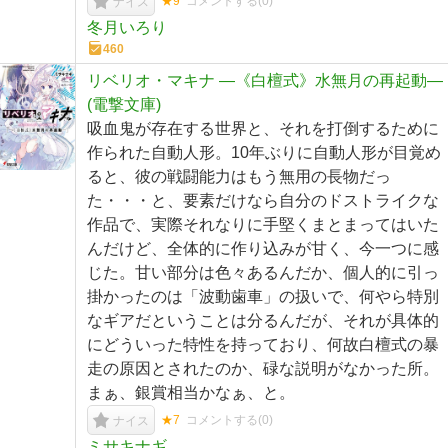
★9
コメントする(
0
)
ナイス
冬月いろり
460
リベリオ・マキナ ―《白檀式》水無月の再起動―
(電撃文庫)
吸血鬼が存在する世界と、それを打倒するために
作られた自動人形。10年ぶりに自動人形が目覚め
ると、彼の戦闘能力はもう無用の長物だっ
た・・・と、要素だけなら自分のドストライクな
作品で、実際それなりに手堅くまとまってはいた
んだけど、全体的に作り込みが甘く、今一つに感
じた。甘い部分は色々あるんだか、個人的に引っ
掛かったのは「波動歯車」の扱いで、何やら特別
なギアだということは分るんだが、それが具体的
にどういった特性を持っており、何故白檀式の暴
走の原因とされたのか、碌な説明がなかった所。
まぁ、銀賞相当かなぁ、と。
★7
コメントする(
0
)
ナイス
ミサキナギ