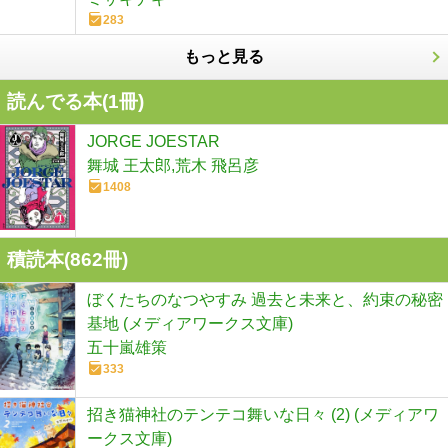
283
もっと見る
読んでる本(
1
冊)
JORGE JOESTAR
舞城 王太郎,荒木 飛呂彦
1408
積読本(
862
冊)
ぼくたちのなつやすみ 過去と未来と、約束の秘密
基地 (メディアワークス文庫)
五十嵐雄策
333
招き猫神社のテンテコ舞いな日々 (2) (メディアワ
ークス文庫)