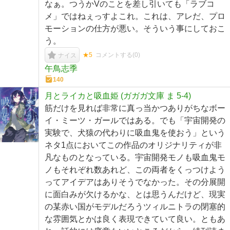
なぁ。つうかVのことを差し引いても「ラブコ
メ」ではねぇっすよこれ。これは、アレだ、プロ
モーションの仕方が悪い。そういう事にしておこ
う。
★5
コメントする(
0
)
ナイス
午鳥志季
140
月とライカと吸血姫 (ガガガ文庫 ま 5-4)
筋だけを見れば非常に真っ当かつありがちなボー
イ・ミーツ・ガールではある。でも「宇宙開発の
実験で、犬猿の代わりに吸血鬼を使おう」という
ネタ1点においてこの作品のオリジナリティが非
凡なものとなっている。宇宙開発モノも吸血鬼モ
ノもそれぞれ数あれど、この両者をくっつけよう
ってアイデアはありそうでなかった。その分展開
に面白みが欠けるかな、とは思うんだけど、現実
の某赤い国がモデルだろうツィルニトラの閉塞的
な雰囲気とかは良く表現できていて良い。ともあ