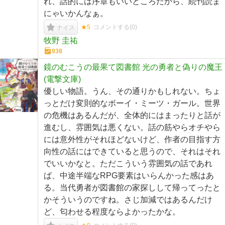
れ、話的には序章もいいところだから、続刊読ま
にゃいかんなぁ。
★5
コメントする(
0
)
ナイス
牧野 圭祐
938
鏡のむこうの最果て図書館 光の勇者と偽りの魔王
(電撃文庫)
優しい物語。うん、その通りかもしれない。ちょ
っとだけ変則的なボーイ・ミーツ・ガール。世界
の危機はあるんだが、全体的にはまったりと話が
進むし、雰囲気は悪くない。話の筋やらオチやら
には意外性がそれほどないけど、作者の目指す方
向性の話にはできていると思うので、それはそれ
でいいかなと。ただこういう雰囲気の話であれ
ば、中途半端なRPG要素はいらんかった感はあ
る。当代勇者が図書館の家探しして帰ってったと
かそういうのですね。さじ加減ではあるんだけ
ど、匂わせる程度ならよかったかな。