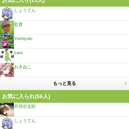
お気に入り(
15
人)
しょうてん
監督
Yoshiyuki
zara
おきぬこ
もっと見る
お気に入られ(
56
人)
丹羽宗太郎
しょうてん