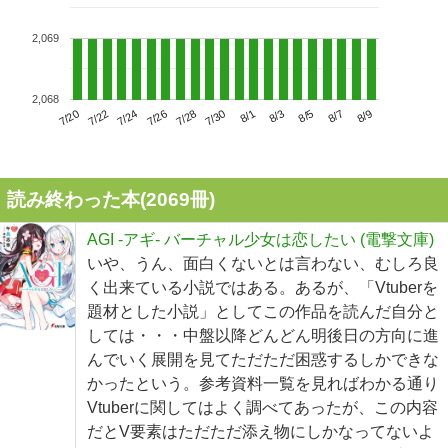
2,069
2,068
7/24
7/30
8/5
7/20
7/26
8/1
8/7
7/22
7/28
8/3
8/9
読み終わった本(
2069
冊)
AGI ‐アギ‐ バーチャル少女は恋したい (電撃文庫)
いや、うん、面白くないとは言わない、むしろ良
く出来ている小説ではある。あるが、「Vtuberを
題材とした小説」としてこの作品を読んだ自分と
しては・・・中盤以降どんどん明後日の方向に進
んでいく展開を見てただただ困惑するしかできな
かったという。参考資料一覧を見ればわかる通り
Vtuberに関してはよく調べてあったが、この内容
だとV要素はただただ添え物にしかなってないよ