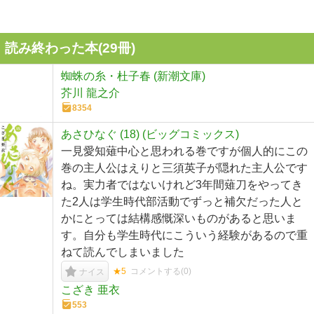
読み終わった本(
29
冊)
蜘蛛の糸・杜子春 (新潮文庫)
芥川 龍之介
8354
あさひなぐ (18) (ビッグコミックス)
一見愛知薙中心と思われる巻ですが個人的にこの
巻の主人公はえりと三須英子が隠れた主人公です
ね。実力者ではないけれど3年間薙刀をやってき
た2人は学生時代部活動でずっと補欠だった人と
かにとっては結構感慨深いものがあると思いま
す。自分も学生時代にこういう経験があるので重
ねて読んでしまいました
★5
コメントする(
0
)
ナイス
こざき 亜衣
553