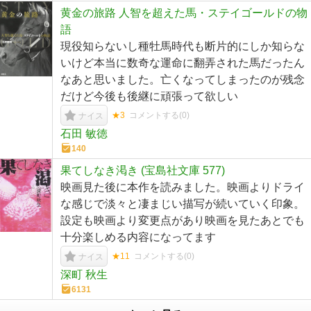
黄金の旅路 人智を超えた馬・ステイゴールドの物
語
現役知らないし種牡馬時代も断片的にしか知らな
いけど本当に数奇な運命に翻弄された馬だったん
なあと思いました。亡くなってしまったのが残念
だけど今後も後継に頑張って欲しい
★3
コメントする(
0
)
ナイス
石田 敏徳
140
果てしなき渇き (宝島社文庫 577)
映画見た後に本作を読みました。映画よりドライ
な感じで淡々と凄まじい描写が続いていく印象。
設定も映画より変更点があり映画を見たあとでも
十分楽しめる内容になってます
★11
コメントする(
0
)
ナイス
深町 秋生
6131