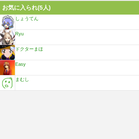
お気に入られ(
5
人)
しょうてん
Ryu
ドクターまほ
Easy
まむし