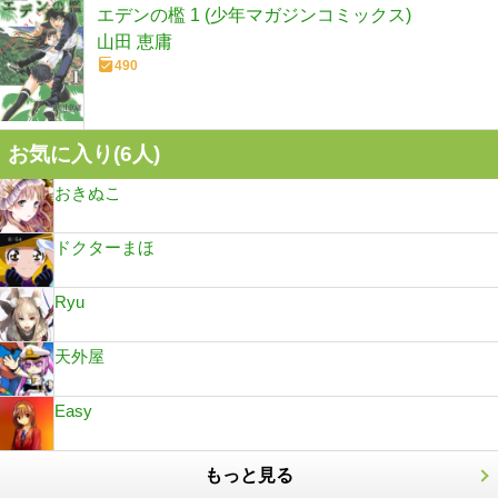
エデンの檻 1 (少年マガジンコミックス)
山田 恵庸
490
お気に入り(
6
人)
おきぬこ
ドクターまほ
Ryu
天外屋
Easy
もっと見る