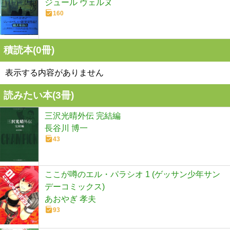
ジュール ヴェルヌ
160
積読本(
0
冊)
表示する内容がありません
読みたい本(
3
冊)
三沢光晴外伝 完結編
長谷川 博一
43
ここが噂のエル・パラシオ 1 (ゲッサン少年サン
デーコミックス)
あおやぎ 孝夫
93