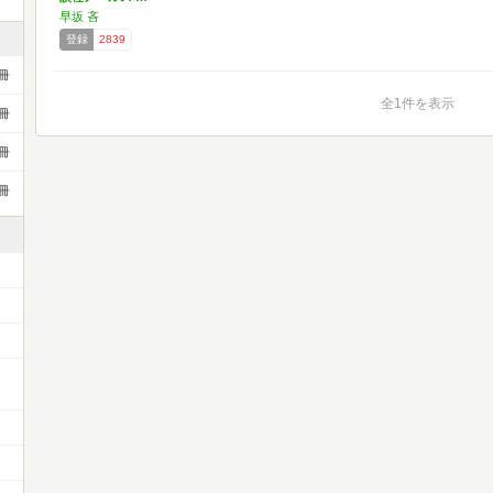
早坂 吝
登録
2839
冊
全1件を表示
冊
冊
冊