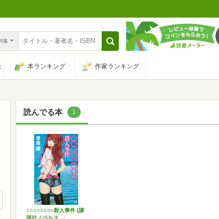
n和書
は
本ランキング
作家ランキング
読んでる本
1
○○○○○○○○殺人事件 (講
談社ノベルス …