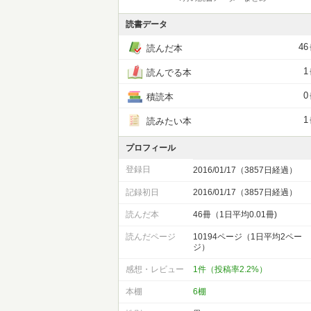
読書データ
46
読んだ本
1
読んでる本
0
積読本
1
読みたい本
プロフィール
登録日
2016/01/17（3857日経過）
記録初日
2016/01/17（3857日経過）
読んだ本
46冊（1日平均0.01冊)
読んだページ
10194ページ（1日平均2ペー
ジ）
感想・レビュー
1件（投稿率2.2%）
本棚
6棚