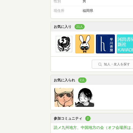
性別
男
現住所
福岡県
お気に入り
21人
知人・友人を探す
お気に入られ
2人
参加コミュニティ
2
読メ九州地方、中国地方の