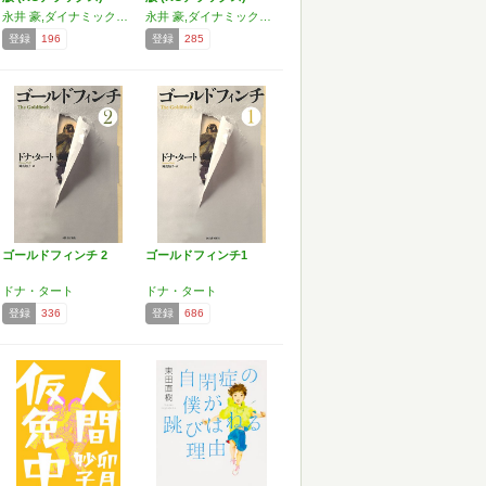
永井 豪,ダイナミックプロ
永井 豪,ダイナミックプロ
登録
196
登録
285
ゴールドフィンチ 2
ゴールドフィンチ1
ドナ・タート
ドナ・タート
登録
336
登録
686