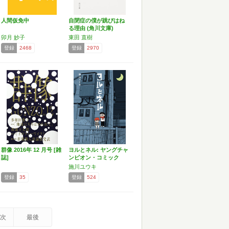
人間仮免中
自閉症の僕が跳びはね
る理由 (角川文庫)
卯月 妙子
東田 直樹
登録
2468
登録
2970
群像 2016年 12 月号 [雑
ヨルとネル: ヤングチャ
誌]
ンピオン・コミック
ス…
施川ユウキ
登録
35
登録
524
次
最後