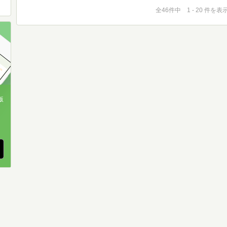
全46件中 1 - 20 件を表
版
、