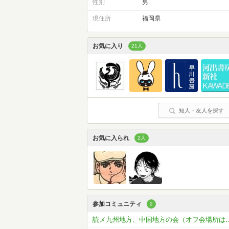
性別
男
現住所
福岡県
お気に入り
21人
知人・友人を探す
お気に入られ
2人
参加コミュニティ
2
読メ九州地方、中国地方の