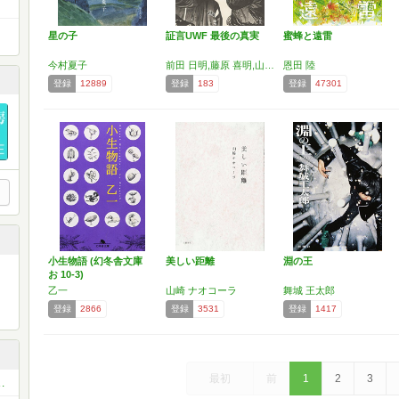
星の子
証言UWF 最後の真実
蜜蜂と遠雷
今村夏子
前田 日明,藤原 喜明,山崎 一夫,舟木 誠勝,鈴木 みのる
恩田 陸
登録
12889
登録
183
登録
47301
小生物語 (幻冬舎文庫
美しい距離
淵の王
お 10-3)
乙一
山崎 ナオコーラ
舞城 王太郎
登録
2866
登録
3531
登録
1417
最初
前
1
2
3
会（オフ会場所は福岡）