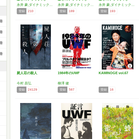
永井 豪,ダイナミックプロ
永井 豪,ダイナミックプロ
永井 豪,ダイナミックプロ
登録
210
登録
189
登録
193
冊
冊
冊
冊
屍人荘の殺人
1984年のUWF
KAMINOGE vol.67
今村 昌弘
柳澤 健
登録
24129
登録
587
登録
16