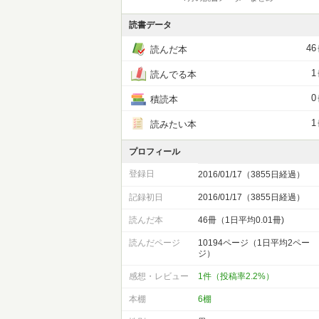
読書データ
46
読んだ本
1
読んでる本
0
積読本
1
読みたい本
プロフィール
登録日
2016/01/17（3855日経過）
記録初日
2016/01/17（3855日経過）
読んだ本
46冊（1日平均0.01冊)
読んだページ
10194ページ（1日平均2ペー
ジ）
感想・レビュー
1件（投稿率2.2%）
本棚
6棚