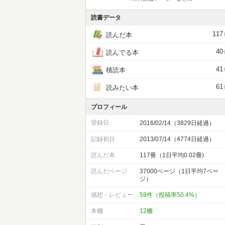
読書データ
117
読んだ本
40
読んでる本
41
積読本
61
読みたい本
プロフィール
登録日
2016/02/14（3829日経過）
記録初日
2013/07/14（4774日経過）
読んだ本
117冊（1日平均0.02冊)
読んだページ
37000ページ（1日平均7ペー
ジ）
感想・レビュー
59件（投稿率50.4%）
本棚
12棚