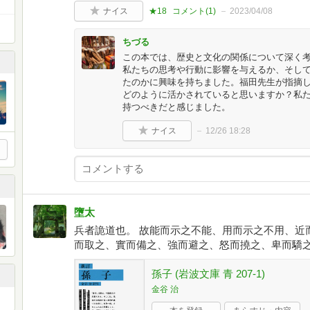
ナイス
★18
コメント(
1
)
2023/04/08
ちづる
この本では、歴史と文化の関係について深く
私たちの思考や行動に影響を与えるか、そし
たのかに興味を持ちました。福田先生が指摘
どのように活かされていると思いますか？私
持つべきだと感じました。
ナイス
12/26 18:28
墮太
兵者詭道也。 故能而示之不能、用而示之不用、近
而取之、實而備之、強而避之、怒而撓之、卑而驕之
孫子 (岩波文庫 青 207-1)
金谷 治