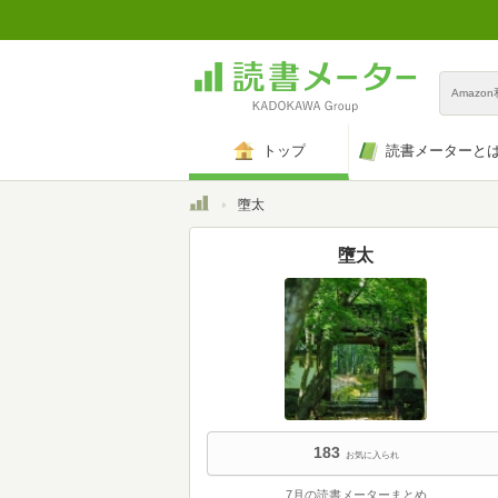
Amazo
トップ
読書メーターと
トップ
墮太
墮太
183
お気に入られ
7月の読書メーターまとめ