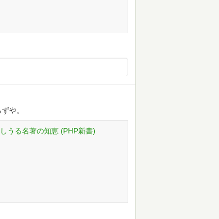
らずや。
うる名著の知恵 (PHP新書)