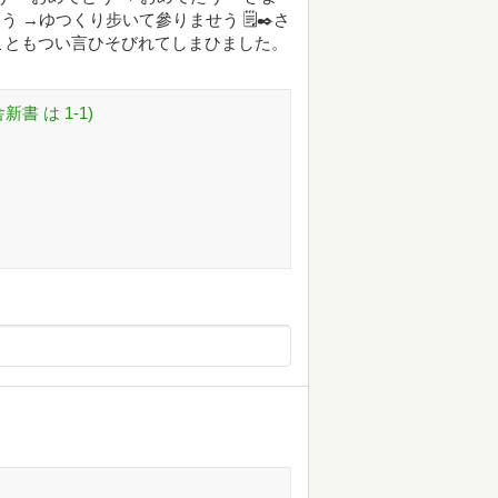
 →ゆつくり步いて參りませう 🗒✒️さ
こともつい言ひそびれてしまひました。
 は 1-1)