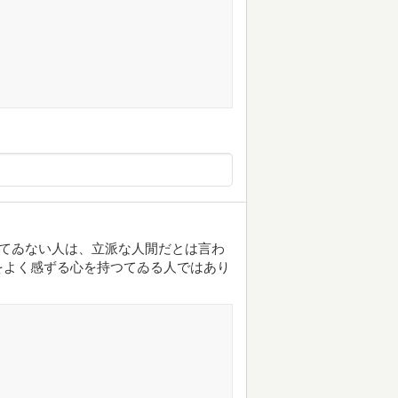
つてゐない人は、立派な人閒だとは言わ
をよく感ずる心を持つてゐる人ではあり