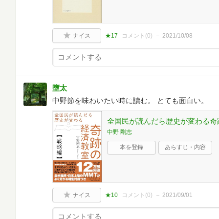
ナイス
★17
コメント(
0
)
2021/10/08
墮太
中野節を味わいたい時に讀む。 とても面白い。
全国民が読んだら歴史が変わる奇
中野 剛志
本を登録
あらすじ・内容
ナイス
★10
コメント(
0
)
2021/09/01