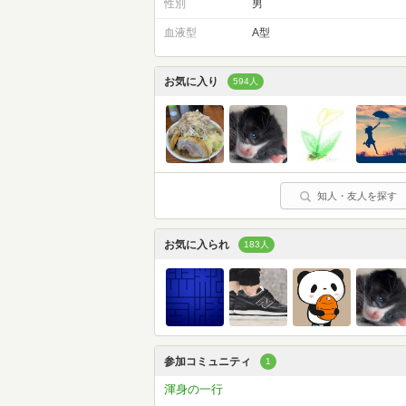
性別
男
血液型
A型
お気に入り
594人
知人・友人を探す
お気に入られ
183人
参加コミュニティ
1
渾身の一行