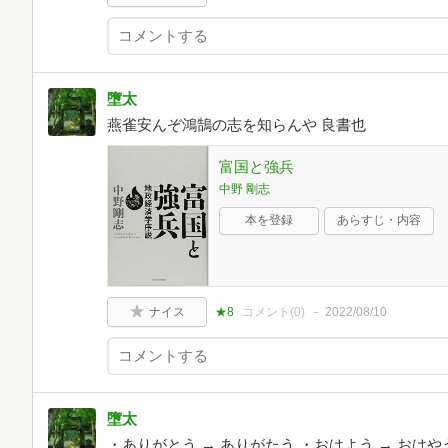
墮太
燕雀安んぞ鴻鵠の志を知らんや 良書也
富国と強兵
中野 剛志
本を登録
あらすじ・内容
ナイス
★8
コメント(
0
)
2022/08/10
墮太
・ありがとう → ありがたう ・おはよう → おはや