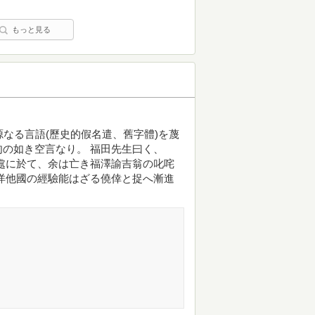
もっと見る
根源なる言語(歷史的假名遣、舊字體)を蔑
の如き空言なり。 福田先生曰く、
處に於て、余は亡き福澤諭吉翁の叱咤
洋他國の經驗能はざる僥倖と捉へ漸進