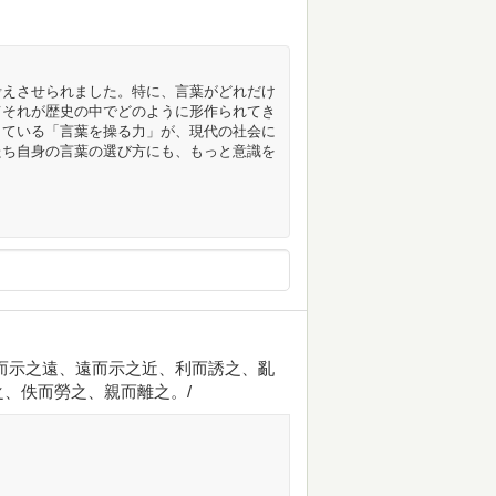
考えさせられました。特に、言葉がどれだけ
てそれが歴史の中でどのように形作られてき
している「言葉を操る力」が、現代の社会に
たち自身の言葉の選び方にも、もっと意識を
而示之遠、遠而示之近、利而誘之、亂
、佚而勞之、親而離之。/