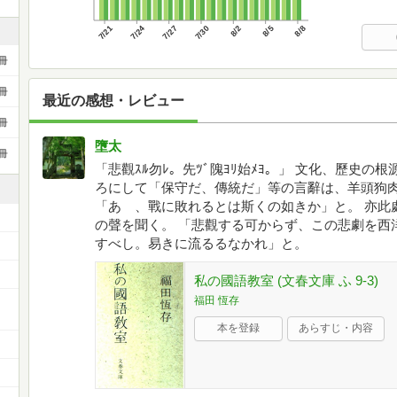
7/21
7/24
7/27
7/30
8/2
8/5
8/8
冊
冊
最近の感想・レビュー
冊
墮太
冊
「悲觀ｽﾙ勿ﾚ。先ﾂﾞ隗ﾖﾘ始ﾒﾖ。」 文化、歷史の
ろにして「保守だ、傳統だ」等の言辭は、羊頭狗肉
「あゝ、戰に敗れるとは斯くの如きか」と。 亦此
の聲を聞く。 「悲觀する可からず、この悲劇を西
すべし。易きに流るるなかれ」と。
私の國語教室 (文春文庫 ふ 9-3)
福田 恆存
本を登録
あらすじ・内容