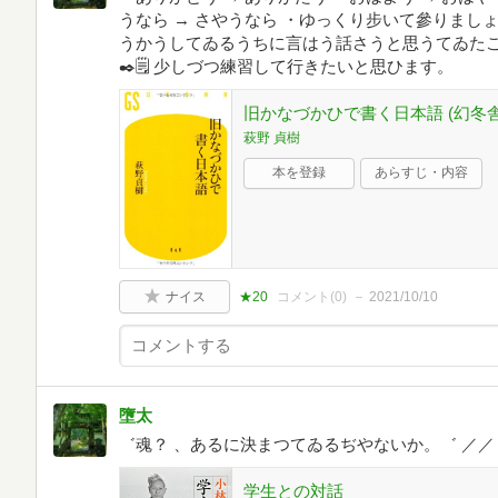
うなら → さやうなら ・ゆっくり步いて參りましょう
うかうしてゐるうちに言はう話さうと思うてゐた
✒️🗒 少しづつ練習して行きたいと思ひます。
旧かなづかひで書く日本語 (幻冬舎新書
萩野 貞樹
本を登録
あらすじ・内容
ナイス
★20
コメント(
0
)
2021/10/10
墮太
゛魂？ 、あるに決まつてゐるぢやないか。゛ ／／
学生との対話