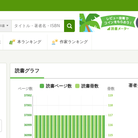
n和書
は
本ランキング
作家ランキング
読書グラフ
著者
読書ページ数
読書冊数
ページ数
冊数
37002
119
37001
118
37000
117
36999
116
36998
115