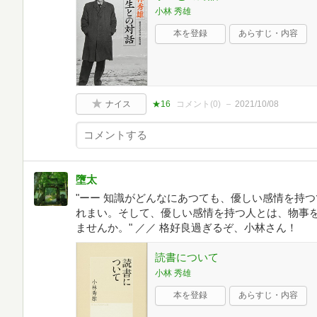
小林 秀雄
本を登録
あらすじ・内容
ナイス
★16
コメント(
0
)
2021/10/08
墮太
"ーー 知識がどんなにあつても、優しい感情を持
れまい。そして、優しい感情を持つ人とは、物事
ませんか。" ／／ 格好良過ぎるぞ、小林さん！
読書について
小林 秀雄
本を登録
あらすじ・内容