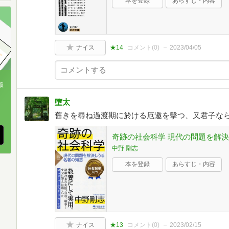
本を登録
あらすじ・内容
ナイス
★14
コメント(
0
)
2023/04/05
版
墮太
、
舊きを尋ね過渡期に於ける厄邀を擊つ、又君子な
奇跡の社会科学 現代の問題を解決し
中野 剛志
本を登録
あらすじ・内容
ナイス
★13
コメント(
0
)
2023/02/15