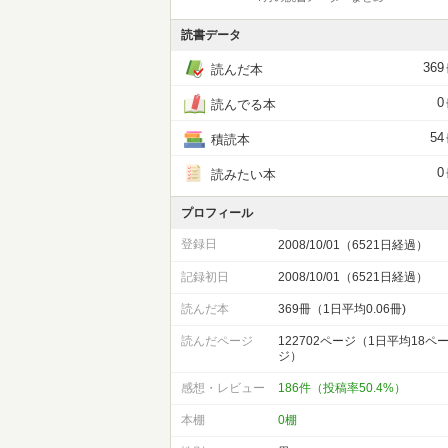
読書データ
369
読んだ本
0
読んでる本
54
積読本
0
読みたい本
プロフィール
登録日
2008/10/01（6521日経過）
記録初日
2008/10/01（6521日経過）
読んだ本
369冊（1日平均0.06冊)
読んだページ
122702ページ（1日平均18ペ
ジ）
感想・レビュー
186件（投稿率50.4%）
本棚
0棚