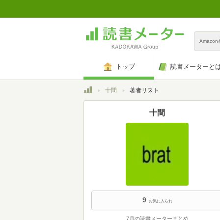
Amazo
トップ
読書メーターと
トップ
十間
著者リスト
十間
9
お気に入られ
7月の読書メーターまとめ