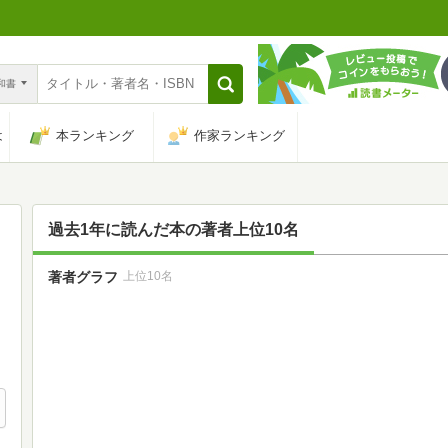
n和書
は
本ランキング
作家ランキング
過去1年に読んだ本の著者上位10名
著者グラフ
上位10名