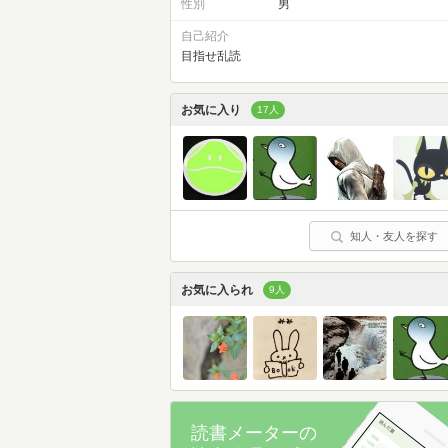
性別
男
自己紹介
目指せ乱読
お気に入り
17人
知人・友人を探す
お気に入られ
9人
読書メーターの