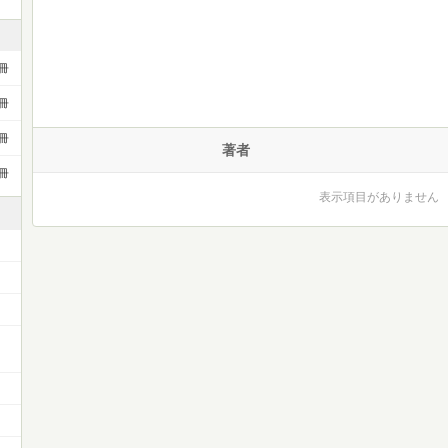
冊
冊
冊
著者
冊
表示項目がありません
ー