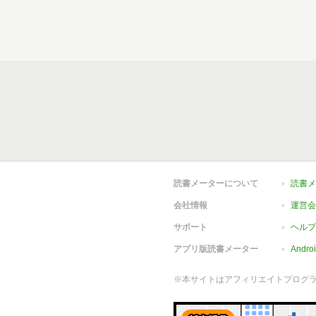
読書メーターについて
読書メ
会社情報
運営会
サポート
ヘルプ
アプリ版読書メーター
Andr
※本サイトはアフィリエイトプログ