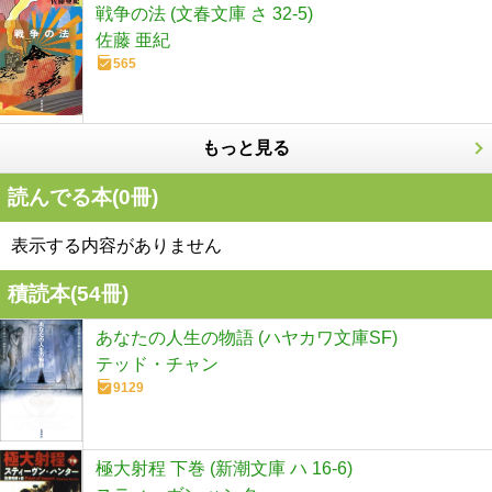
戦争の法 (文春文庫 さ 32-5)
佐藤 亜紀
565
もっと見る
読んでる本(
0
冊)
表示する内容がありません
積読本(
54
冊)
あなたの人生の物語 (ハヤカワ文庫SF)
テッド・チャン
9129
極大射程 下巻 (新潮文庫 ハ 16-6)