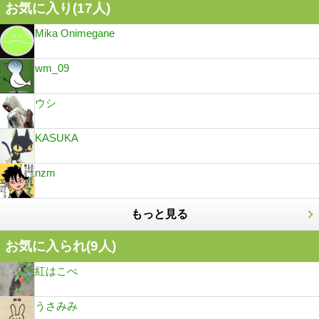
お気に入り(
17
人)
Mika Onimegane
wm_09
ウシ
KASUKA
nzm
もっと見る
お気に入られ(
9
人)
紅はこべ
うさみみ