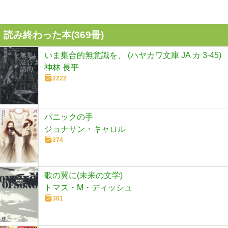
読み終わった本(
369
冊)
いま集合的無意識を、 (ハヤカワ文庫 JA カ 3-45)
神林 長平
2222
パニックの手
ジョナサン・キャロル
274
歌の翼に(未来の文学)
トマス・M・ディッシュ
361