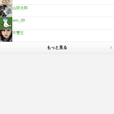
山田太郎
wm_09
不璽王
もっと見る