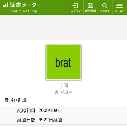
ログイン
新規登録
本を探
十間
男
9人登録
目指せ乱読
記録初日
2008/10/01
経過日数
6522日経過