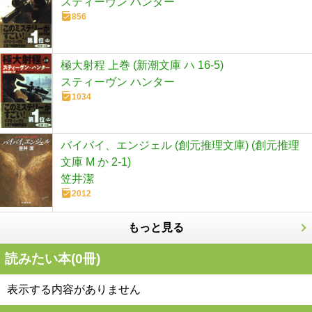
スティーヴン ハンター
856
極大射程 上巻 (新潮文庫 ハ 16-5)
スティーヴン ハンター
1034
バイバイ、エンジェル (創元推理文庫) (創元推理
文庫 M か 2-1)
笠井潔
2012
もっと見る
読みたい本(
0
冊)
表示する内容がありません