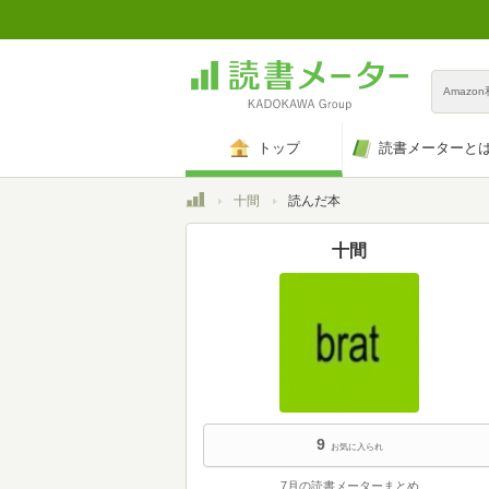
Amazo
トップ
読書メーターと
トップ
十間
読んだ本
十間
9
お気に入られ
7月の読書メーターまとめ