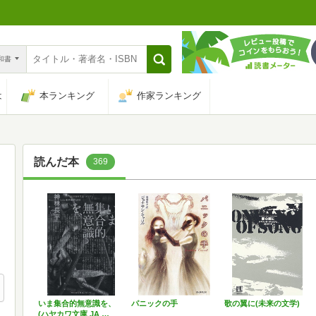
n和書
は
本ランキング
作家ランキング
読んだ本
369
いま集合的無意識を、
パニックの手
歌の翼に(未来の文学)
(ハヤカワ文庫 JA …