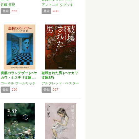
佐藤 亜紀
アントニオ タブッキ
登録
565
登録
938
喪服のランデヴー (ハヤ
破壊された男 (ハヤカワ
カワ・ミステリ文庫 …
文庫SF)
コーネル ウールリッチ
アルフレッド・ベスター
登録
290
登録
567