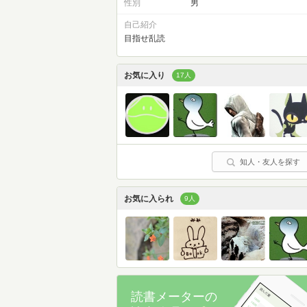
性別
男
自己紹介
目指せ乱読
お気に入り
17人
知人・友人を探す
お気に入られ
9人
読書メーターの