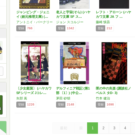
ジャンピング・ジェニ
老人と宇宙(そら) (ハヤ
レフト・アローン (ハヤ
イ (創元推理文庫) (…
カワ文庫 SF ス…
カワ文庫 JA フ …
アントニイ・バークリー
ジョン スコルジー
藤崎 慎吾
登録
766
登録
1342
登録
212
〔少女庭国〕 (ハヤカワ
デルフィニア戦記 (第1
匣の中の失楽 (講談社ノ
SFシリーズ Jコレ…
部 〔1〕) (中公…
ベルス タD- 3)
矢部 嵩
茅田 砂胡
竹本 健治
登録
1226
登録
2148
登録
1696
最初
前
1
2
3
4