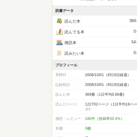
読書データ
369
読んだ本
0
読んでる本
54
積読本
0
読みたい本
プロフィール
登録日
2008/10/01（6519日経過）
記録初日
2008/10/01（6519日経過）
読んだ本
369冊（1日平均0.06冊)
読んだページ
122702ページ（1日平均18ペ
ジ）
感想・レビュー
186件（投稿率50.4%）
本棚
0棚