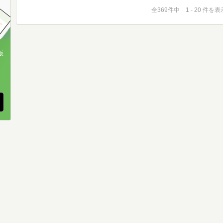
全369件中 1 - 20 件を表
版
、