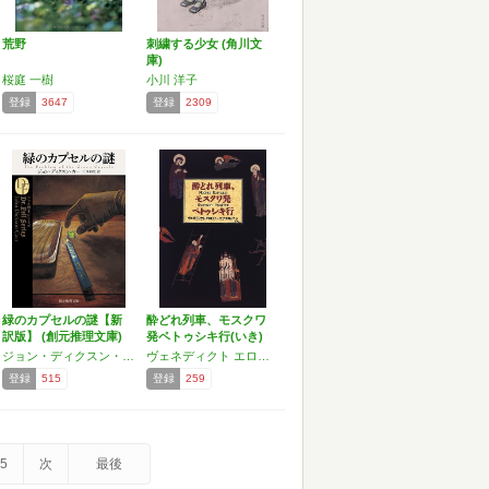
荒野
刺繍する少女 (角川文
庫)
桜庭 一樹
小川 洋子
登録
3647
登録
2309
緑のカプセルの謎【新
酔どれ列車、モスクワ
訳版】 (創元推理文庫)
発ペトゥシキ行(いき)
…
ジョン・ディクスン・カー
ヴェネディクト エロフェーエフ
登録
515
登録
259
5
次
最後