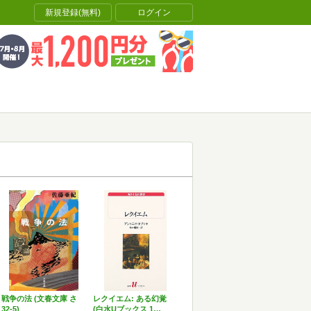
新規登録(無料)
ログイン
戦争の法 (文春文庫 さ
レクイエム: ある幻覚
32-5)
(白水Uブックス 1…