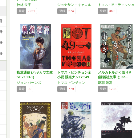
神林 長平
ジョナサン・キャロル
トマス・M・ディッシュ
登録
2221
登録
274
登録
360
冊
冊
冊
冊
軌道通信 (ハヤカワ文庫
トマス・ピンチョン全
メルカトルかく語りき
SF ハ 13-1)
小説 競売ナンバー49
(講談社文庫 ま 32…
の…
ジョン バーンズ
トマス ピンチョン
麻耶 雄嵩
登録
90
登録
779
登録
1798
ー