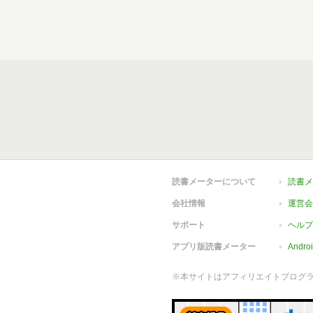
読書メーターについて
読書メ
会社情報
運営会
サポート
ヘルプ
アプリ版読書メーター
Andr
※本サイトはアフィリエイトプログ