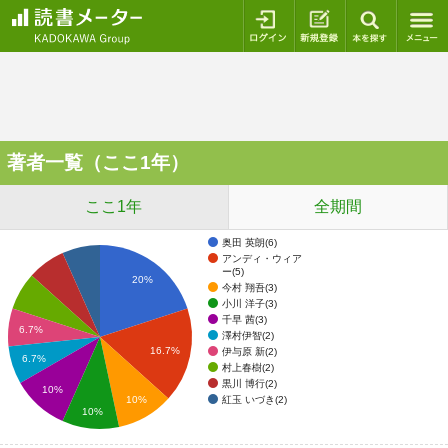
ログイン
新規登録
本を探
著者一覧（ここ1年）
ここ1年
全期間
奥田 英朗(6)
アンディ・ウィア
ー(5)
20%
今村 翔吾(3)
小川 洋子(3)
千早 茜(3)
6.7%
澤村伊智(2)
16.7%
伊与原 新(2)
6.7%
村上春樹(2)
黒川 博行(2)
10%
紅玉 いづき(2)
10%
10%