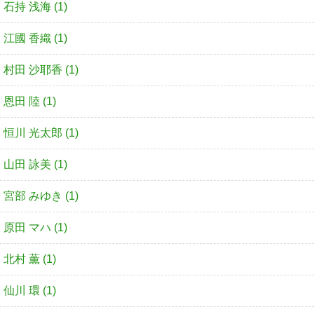
石持 浅海 (1)
江國 香織 (1)
村田 沙耶香 (1)
恩田 陸 (1)
恒川 光太郎 (1)
山田 詠美 (1)
宮部 みゆき (1)
原田 マハ (1)
北村 薫 (1)
仙川 環 (1)