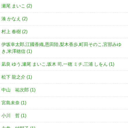
瀬尾 まいこ (2)
湊 かなえ (2)
村上 春樹 (2)
伊坂幸太郎,江國香織,恩田陸,梨木香歩,町田そのこ,宮部みゆ
き,米澤穂信 (1)
凪良 ゆう,瀬尾 まいこ,坂木 司,一穂 ミチ,三浦 しをん (1)
松下 龍之介 (1)
中山 祐次郎 (1)
宮島未奈 (1)
小川 哲 (1)