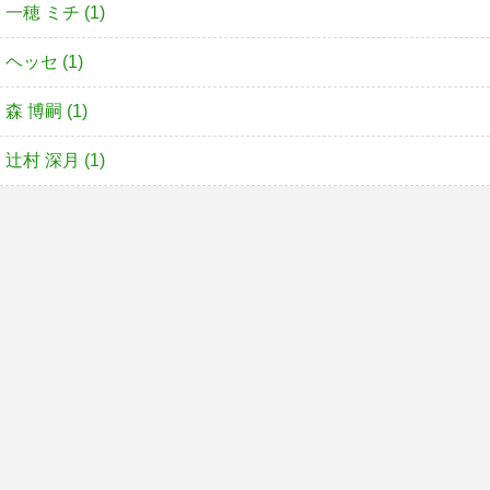
一穂 ミチ (1)
ヘッセ (1)
森 博嗣 (1)
辻村 深月 (1)