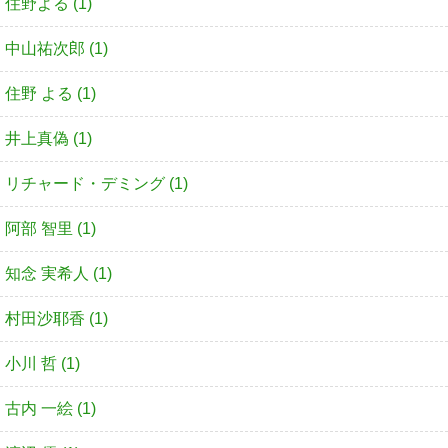
住野よる (1)
中山祐次郎 (1)
住野 よる (1)
井上真偽 (1)
リチャード・デミング (1)
阿部 智里 (1)
知念 実希人 (1)
村田沙耶香 (1)
小川 哲 (1)
古内 一絵 (1)