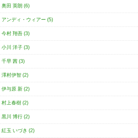
奥田 英朗 (6)
アンディ・ウィアー (5)
今村 翔吾 (3)
小川 洋子 (3)
千早 茜 (3)
澤村伊智 (2)
伊与原 新 (2)
村上春樹 (2)
黒川 博行 (2)
紅玉 いづき (2)