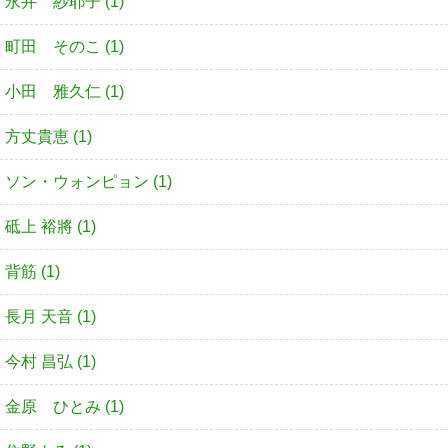
永井 紗耶子 (1)
町田 そのこ (1)
小田 雅久仁 (1)
方丈貴恵 (1)
ソン・ウォンピョン (1)
砥上 裕將 (1)
背筋 (1)
長月 天音 (1)
今村 昌弘 (1)
金原 ひとみ (1)