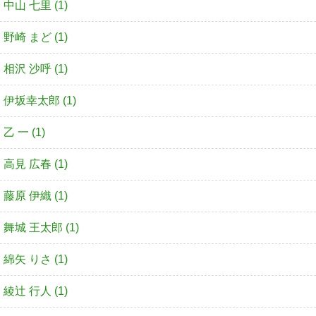
中山 七里 (1)
野崎 まど (1)
相沢 沙呼 (1)
伊坂幸太郎 (1)
乙 一 (1)
高見 広春 (1)
藤原 伊織 (1)
舞城 王太郎 (1)
綿矢 りさ (1)
綾辻 行人 (1)