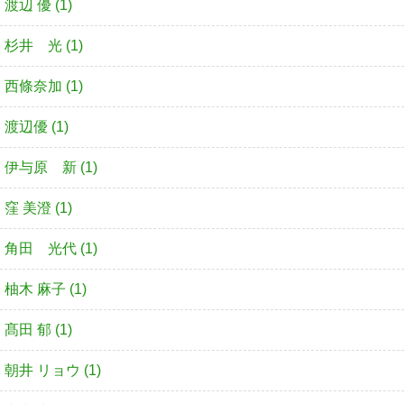
渡辺 優 (1)
杉井 光 (1)
西條奈加 (1)
渡辺優 (1)
伊与原 新 (1)
窪 美澄 (1)
角田 光代 (1)
柚木 麻子 (1)
髙田 郁 (1)
朝井 リョウ (1)