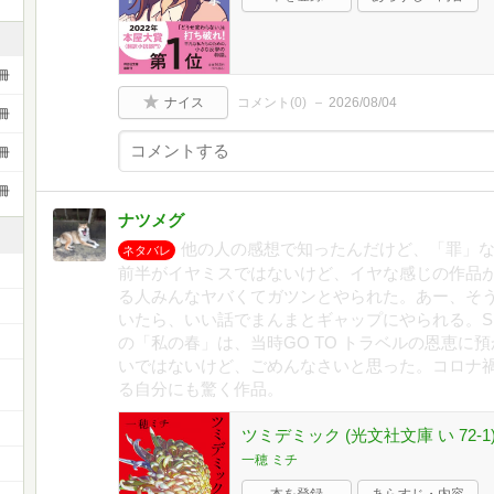
冊
ナイス
コメント(
0
)
2026/08/04
冊
冊
冊
ナツメグ
他の人の感想で知ったんだけど、「罪」
ネタバレ
前半がイヤミスではないけど、イヤな感じの作品
る人みんなヤバくてガツンとやられた。あー、そ
いたら、いい話でまんまとギャップにやられる。SP
の「私の春」は、当時GO TO トラベルの恩恵に
いではないけど、ごめんなさいと思った。コロナ
ー
る自分にも驚く作品。
ツミデミック (光文社文庫 い 72-1
一穂 ミチ
本を登録
あらすじ・内容