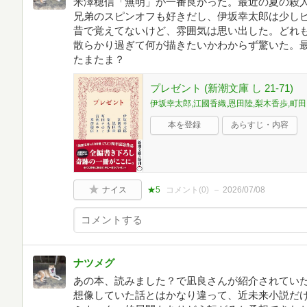
米澤穂信「無明」が一番良かった。最近の夏の殺
兄弟のスピンオフも好きだし、伊坂幸太郎は少し
昔で覚えてないけど、雰囲気は思い出した。どれ
散らかり過ぎて何が描きたいかわからず驚いた。
たまたま？
プレゼント (新潮文庫 し 21-71)
伊坂幸太郎,江國香織,恩田陸,梨木香歩,町
本を登録
あらすじ・内容
ナイス
★5
コメント(
0
)
2026/07/08
ナツメグ
あの本、読みました？で凪良さんが紹介されていた
想像していた話とはかなり違って、近未来小説だ