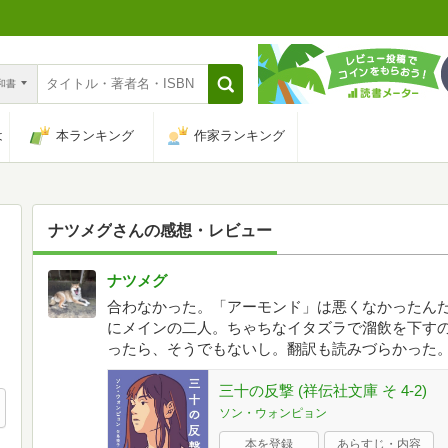
n和書
は
本ランキング
作家ランキング
ナツメグ
さんの感想・レビュー
ナツメグ
合わなかった。「アーモンド」は悪くなかったん
にメインの二人。ちゃちなイタズラで溜飲を下す
ったら、そうでもないし。翻訳も読みづらかった
三十の反撃 (祥伝社文庫 そ 4-2)
ソン・ウォンピョン
本を登録
あらすじ・内容