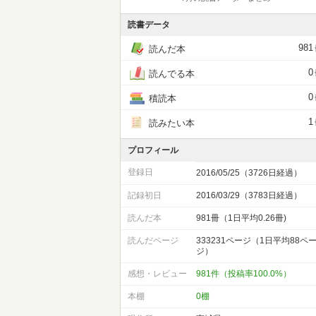
読書データ
981
読んだ本
0
読んでる本
0
積読本
1
読みたい本
プロフィール
登録日
2016/05/25（3726日経過）
記録初日
2016/03/29（3783日経過）
読んだ本
981冊（1日平均0.26冊)
読んだページ
333231ページ（1日平均88ペ
ジ）
感想・レビュー
981件（投稿率100.0%）
本棚
0棚