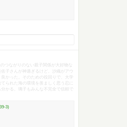
血のつながりのない親子関係が大好物な
美佐子さんが神過ぎるけど。沙織がアウ
く良かった。そのための役回りで、大学
捨てられた海の環境を羨ましく思う忍に
も分かる。璃子もみんな不完全で信頼で
-3)