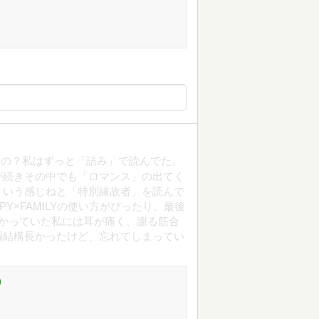
なの？私はずっと「詰み」で読んでた。
が続きその中でも「ロマンス」の出てく
ういう感じねと「特別縁故者」を読んで
Y×FAMILYの使い方がぴったり。最後
預かっていた私には耳が痛く、謝る筋合
禍結構長かったけど、忘れてしまってい
)