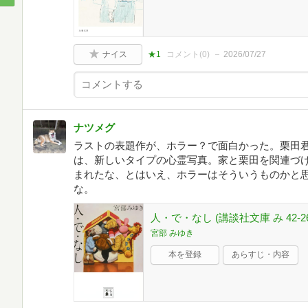
ナイス
★1
コメント(
0
)
2026/07/27
ナツメグ
ラストの表題作が、ホラー？で面白かった。栗田
は、新しいタイプの心霊写真。家と栗田を関連づ
まれたな、とはいえ、ホラーはそういうものかと
な。
人・で・なし (講談社文庫 み 42-26
宮部 みゆき
本を登録
あらすじ・内容