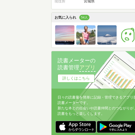
現住所
宮城県
お気に入られ
54人
読書メーターの
読書管理
アプリ
詳しくはこちら
日々の読書量を簡単に記録・管理できるアプリ
読書メーターです。
新たな本との出会いや読書仲間とのつながりが
読書をもっと楽しくします。