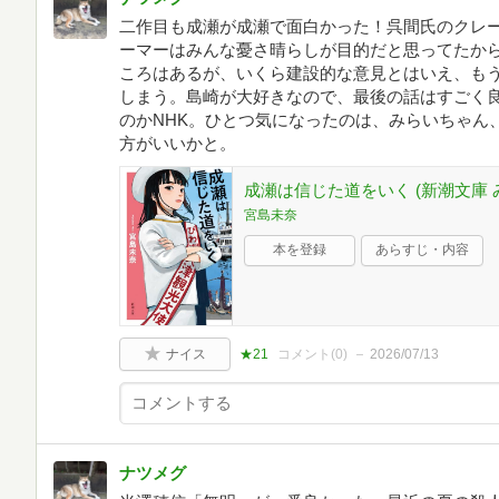
二作目も成瀬が成瀬で面白かった！呉間氏のクレ
ーマーはみんな憂さ晴らしが目的だと思ってたか
ころはあるが、いくら建設的な意見とはいえ、も
しまう。島崎が大好きなので、最後の話はすごく
のかNHK。ひとつ気になったのは、みらいちゃん
方がいいかと。
成瀬は信じた道をいく (新潮文庫 み 
宮島未奈
本を登録
あらすじ・内容
ナイス
★21
コメント(
0
)
2026/07/13
ナツメグ