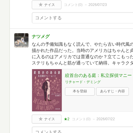
ナイス
コメント(
0
)
2026/07/23
ナツメグ
なんの予備知識もなく読んで、やたら古い時代風の
描かれた作品だった。当時のアメリカはちゃんと
に入るのはアメリカでは普通なのか？立てこもっ
ステリもちゃんと筋が通っていて納得。キャラク
絞首台のある庭：私立探偵マニー・ムー
リチャード・デミング
本を登録
あらすじ・内容
ナイス
★2
コメント(
0
)
2026/07/22