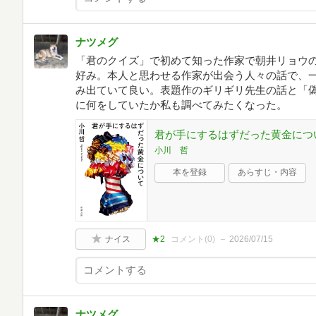
ナツメグ
「君のクイズ」で初めて知った作家で朝井リョウ
好み。本人と思わせる作家が出会う人々の話で、
み出ていて良い。表題作のギリギリ先生の話と「
に何をしていたか私も調べてみたくなった。
君が手にするはずだった黄金について 
小川 哲
本を登録
あらすじ・内容
ナイス
★2
コメント(
0
)
2026/07/15
ナツメグ