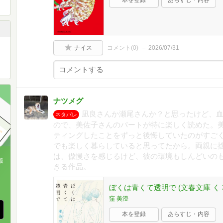
ナイス
コメント(
0
)
2026/07/31
ナツメグ
凪良さんか瀬尾さんか？と思ったけど、
ネタバレ
ので、美佐子さんのパートが特に楽しく読めた。
ティングしたことをずっと後悔していたのがすご
でも楽しく暮らしていると思ってたから。両親に
は、傲慢さを感じるけど、彼の環境もしんどいの
版
きる作品。
、
ぼくは青くて透明で (文春文庫 く 39
窪 美澄
本を登録
あらすじ・内容