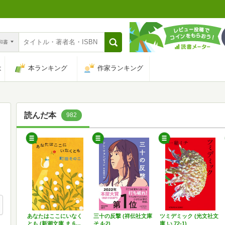
n和書
は
本ランキング
作家ランキング
読んだ本
982
あなたはここにいなく
三十の反撃 (祥伝社文庫
ツミデミック (光文社文
とも (新潮文庫 ま 6…
そ 4-2)
庫 い 72-1)