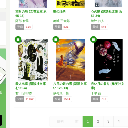
望月の烏 (文春文庫 あ
熊の場所
心の闇 (講談社文庫 あ
65-13)
52-34)
阿部 智里
舞城 王太郎
綾辻 行人
登録
314
登録
831
登録
446
殺人出産 (講談社文庫
八月の銀の雪 (新潮文庫
赤い月の香り (集英社文
む 31-4)
い 123-13)
庫)
版
村田 沙耶香
伊与原 新
千早 茜
登録
11162
登録
1564
登録
737
、
最初
前
1
2
3
4