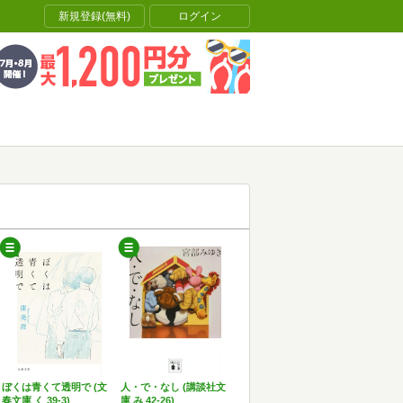
新規登録(無料)
ログイン
ぼくは青くて透明で (文
人・で・なし (講談社文
春文庫 く 39-3)
庫 み 42-26)