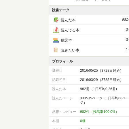
読書データ
982
読んだ本
0
読んでる本
0
積読本
1
読みたい本
プロフィール
登録日
2016/05/25（3728日経過）
記録初日
2016/03/29（3785日経過）
読んだ本
982冊（1日平均0.26冊)
読んだページ
333535ページ（1日平均88ペ
ジ）
感想・レビュー
982件（投稿率100.0%）
本棚
0棚