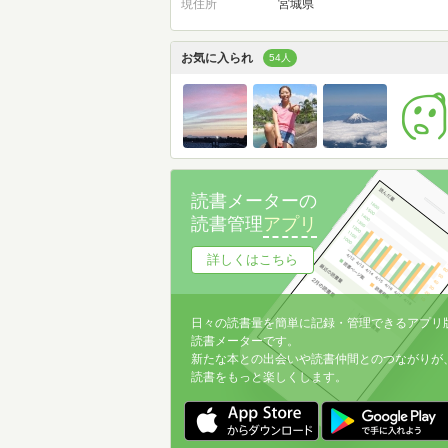
現住所
宮城県
お気に入られ
54人
読書メーターの
読書管理
アプリ
詳しくはこちら
日々の読書量を簡単に記録・管理できるアプリ
読書メーターです。
新たな本との出会いや読書仲間とのつながりが
読書をもっと楽しくします。