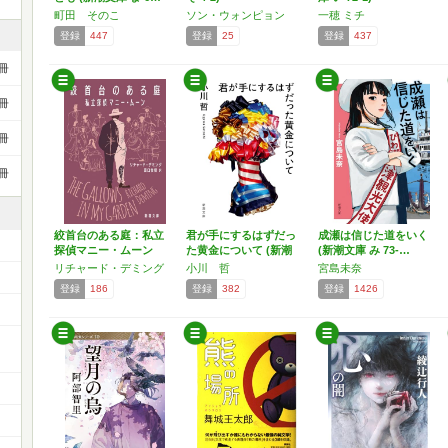
町田 そのこ
ソン・ウォンピョン
一穂 ミチ
登録
447
登録
25
登録
437
冊
冊
冊
冊
絞首台のある庭：私立
君が手にするはずだっ
成瀬は信じた道をいく
探偵マニー・ムーン
た黄金について (新潮
(新潮文庫 み 73-…
(新…
文…
リチャード・デミング
小川 哲
宮島未奈
登録
186
登録
382
登録
1426
ー