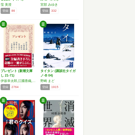
窪 美澄
宮部 みゆき
登録
86
登録
332
プレゼント (新潮文庫
タイタン (講談社タイガ
し 21-71)
ノ-B 04)
伊坂幸太郎,江國香織,恩田陸,梨木香歩,町田そのこ,宮部みゆき,米澤穂信
野崎 まど
登録
2764
登録
1915