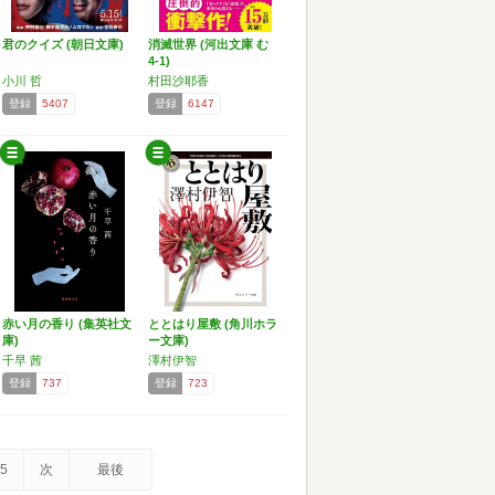
君のクイズ (朝日文庫)
消滅世界 (河出文庫 む
4-1)
小川 哲
村田沙耶香
登録
5407
登録
6147
赤い月の香り (集英社文
ととはり屋敷 (角川ホラ
庫)
ー文庫)
千早 茜
澤村伊智
登録
737
登録
723
5
次
最後