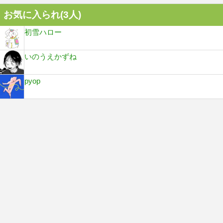
お気に入られ(
3
人)
初雪ハロー
いのうえかずね
pyop