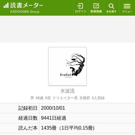
ログイン
新規登録
本を探
水波流
男
48歳
A型
クリエイター系
京都府
3人登録
記録初日
2000/10/01
経過日数
9441日経過
読んだ本
1435冊（1日平均0.15冊)