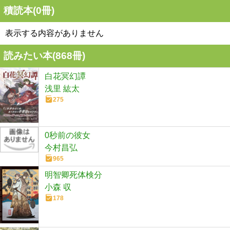
積読本(
0
冊)
表示する内容がありません
読みたい本(
868
冊)
白花冥幻譚
浅里 紘太
275
0秒前の彼女
今村昌弘
965
明智卿死体検分
小森 収
178