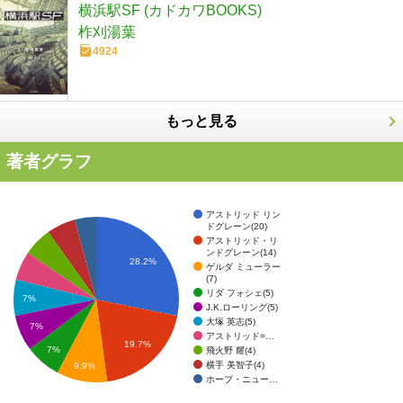
横浜駅SF (カドカワBOOKS)
柞刈湯葉
4924
もっと見る
著者グラフ
アストリッド リン
ドグレーン(20)
アストリッド・リ
ンドグレーン(14)
28.2%
ゲルダ ミューラー
(7)
リダ フォシェ(5)
7%
J.K.ローリング(5)
大塚 英志(5)
7%
アストリッド=…
19.7%
7%
飛火野 耀(4)
横手 美智子(4)
9.9%
ホープ・ニュー…