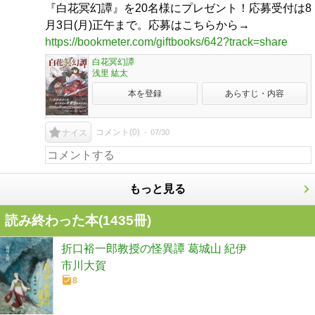
『白花冥幻譚』を20名様にプレゼント！応募受付は8
月3日(月)正午まで。応募はこちらから→
https://bookmeter.com/giftbooks/642?track=share
白花冥幻譚
浅里 紘太
本を登録
あらすじ・内容
コメント(
0
)
07/30
ナイス
もっと見る
読み終わった本(
1435
冊)
折口裕一郎教授の怪異譚 葛城山 紀伊
市川大賀
8