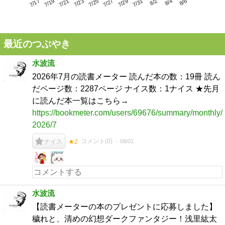
7/21
7/27
8/2
7/17
7/23
7/29
8/4
7/19
7/25
7/31
8/6
最近のつぶやき
水波流
2026年7月の読書メーター 読んだ本の数：19冊 読ん
だページ数：2287ページ ナイス数：1ナイス ★先月
に読んだ本一覧はこちら→
https://bookmeter.com/users/69676/summary/monthly/
2026/7
コメント(
0
)
08/01
ナイス
★2
水波流
【読書メーターの本のプレゼントに応募しました】
穢れと、清めの幻想ダークファンタジー！浅里紘太