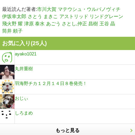
最近読んだ著者:
市川大賀
マテウシュ・ウルバノヴィチ
伊坂幸太郎
さとう まきこ
アストリッド リンドグレーン
飛火野 耀
津原 泰水
あごう さとし,仲正 昌樹
王谷 晶
筒井 頼子
お気に入り(
25
人)
ayako1021
丸井重樹
羽海野チカ１２月１４日８巻発売！
おじぃ
しろまめ
もっと見る