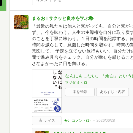
まるお I サクッと良本を学ぶ📚
「最近の私たちは他人と繋がっても、自分と繋が
ず」。今を味わう。人生の主導権を自分に取り戻
のことを丁寧に味わう。１日の時間を記録する。
時間を減らして、意図した時間を増やす。時間の
意図して。 予定を立てない旅行もいい。自分だけ
間で進み具合をチェック。自分が幸せを感じるこ
さなよかったに目を向ける。
なんにもしない。「余白」という
マツダ ミヒロ
本を登録
あらすじ・内容
ナイス
★6
コメント(
1
)
2026/06/28