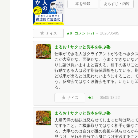
本を登録
あらすじ・内容
ナイス
★9
コメント(
7
)
2026/05/05
まるお I サクッと良本を学ぶ📚
仕事ができる人はクライアントがやるべきタ
こが大変だな、面倒だな、うまくできないな
りに請け負いますよと言える。相手の困りご
行動できる人は必ず期待値調整をしている。
ど成果が出るとは思わないようにすること。
う。反省会ではなく改善会をする。いちいち
る。
ナイス
★2
05/05 18:22
まるお I サクッと良本を学ぶ📚
夫婦円満の秘訣は怒らせてしまった時は黙っ
てすること。ご機嫌取りではなく相手が嫌な
る。大事なのは自分が誰の負担を減らせるか
見つけ、それを自分でも身につけ実践するこ