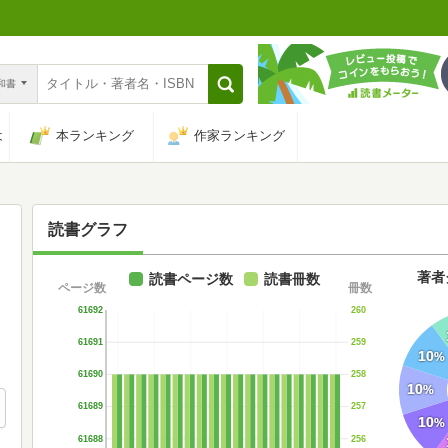
n和書
は
本ランキング
作家ランキング
読書グラフ
著者
読書ページ数
読書冊数
ページ数
冊数
61692
260
61691
259
10
%
61690
258
10
%
61689
257
10
%
61688
256