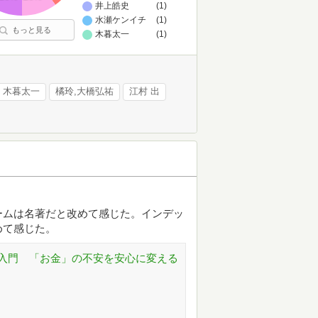
井上皓史
(1)
水瀬ケンイチ
(1)
もっと見る
木暮太一
(1)
木暮太一
橘玲,大橋弘祐
江村 出
ームは名著だと改めて感じた。インデッ
めて感じた。
入門 「お金」の不安を安心に変える