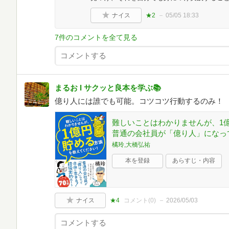
ナイス
★2
05/05 18:33
7件のコメントを全て見る
まるお I サクッと良本を学ぶ📚
億り人には誰でも可能。コツコツ行動するのみ！
難しいことはわかりませんが、1
普通の会社員が「億り人」になっ
橘玲,大橋弘祐
本を登録
あらすじ・内容
ナイス
★4
コメント(
0
)
2026/05/03