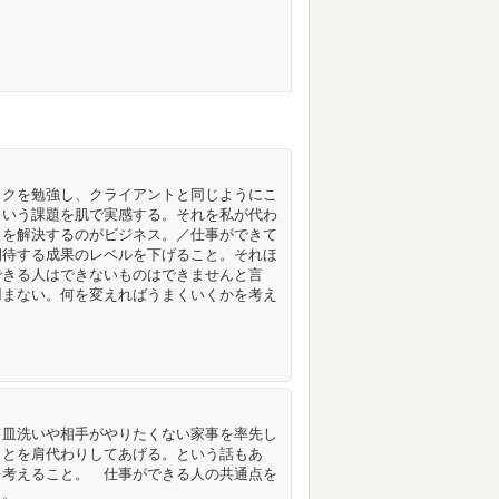
スクを勉強し、クライアントと同じようにこ
という課題を肌で実感する。それを私が代わ
とを解決するのがビジネス。／仕事ができて
期待する成果のレベルを下げること。それほ
できる人はできないものはできませんと言
凹まない。何を変えればうまくいくかを考え
て皿洗いや相手がやりたくない家事を率先し
ことを肩代わりしてあげる。という話もあ
を考えること。 仕事ができる人の共通点を
と。