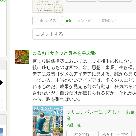
book?
ナイス
★5
コメント(
0
)
2026/07/19
まるお I サクッと良本を学ぶ📚
何より関係構築においては「まず相手の役に立つ
後に残せるものは四つ。金、思想、事業、生き様
デアは最初はダメなアイデアに見える。誰から見
っている。本当のいいアイデアは、多くの人にど
れるものだ。成果が見える前の行動は、狂気のそ
されないが、自分だけが信じられる何か。それが
から、胸を張ればいい。
シリコンバレーによろしく お金
業
内藤 聡
本を登録
あらすじ・内容