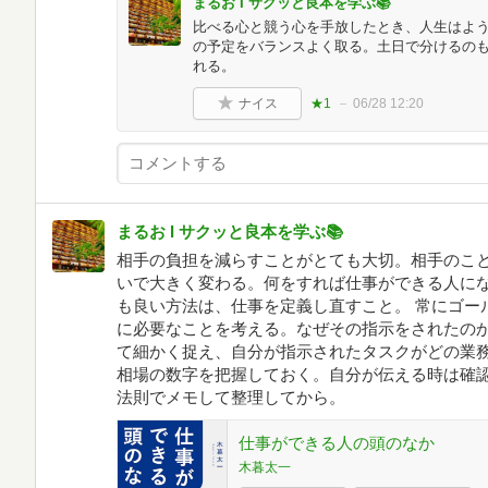
まるお I サクッと良本を学ぶ📚
比べる心と競う心を手放したとき、人生はよ
の予定をバランスよく取る。土日で分けるの
れる。
ナイス
★1
06/28 12:20
まるお I サクッと良本を学ぶ📚
相手の負担を減らすことがとても大切。相手のこ
いで大きく変わる。何をすれば仕事ができる人に
も良い方法は、仕事を定義し直すこと。 常にゴー
に必要なことを考える。なぜその指示をされたの
て細かく捉え、自分が指示されたタスクがどの業
相場の数字を把握しておく。自分が伝える時は確
法則でメモして整理してから。
仕事ができる人の頭のなか
木暮太一