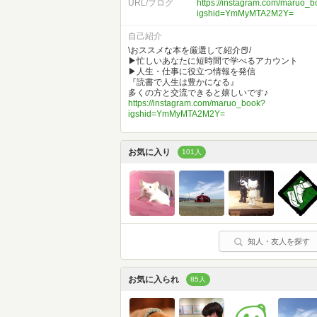
URL/ブログ
https://instagram.com/maruo_
igshid=YmMyMTA2M2Y=
自己紹介
\おススメな本を厳選して紹介📕/
▶︎忙しいあなたに短時間で学べるアカウント
▶︎人生・仕事に役立つ情報を発信
『読書で人生は豊かになる』
多くの方と交流できると嬉しいです♪
https://instagram.com/maruo_book?
igshid=YmMyMTA2M2Y=
お気に入り
101人
知人・友人を探す
お気に入られ
85人