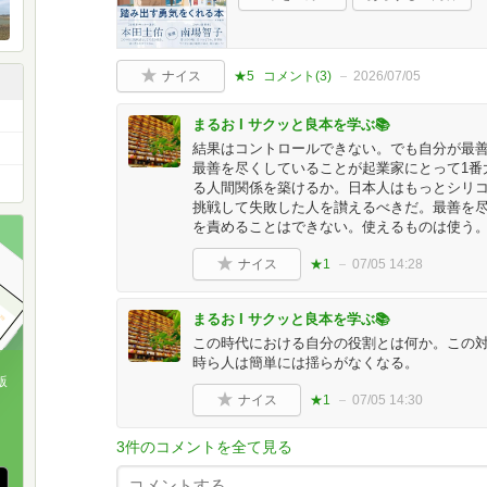
ナイス
★5
コメント(
3
)
2026/07/05
まるお I サクッと良本を学ぶ📚
結果はコントロールできない。でも自分が最
最善を尽くしていることが起業家にとって1番
る人間関係を築けるか。日本人はもっとシリ
挑戦して失敗した人を讃えるべきだ。最善を
を責めることはできない。使えるものは使う
ナイス
★1
07/05 14:28
まるお I サクッと良本を学ぶ📚
この時代における自分の役割とは何か。この
時ら人は簡単には揺らがなくなる。
版
ナイス
★1
07/05 14:30
、
3件のコメントを全て見る