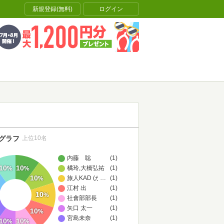
新規登録(無料)
ログイン
グラフ
上位10名
内藤 聡
(1)
10
10
橘玲,大橋弘祐
(1)
%
%
10
旅人KAD (かど)
…
(1)
%
江村 出
(1)
10
%
社會部部長
(1)
矢口 太一
(1)
10
%
宮島未奈
(1)
10
10
%
%