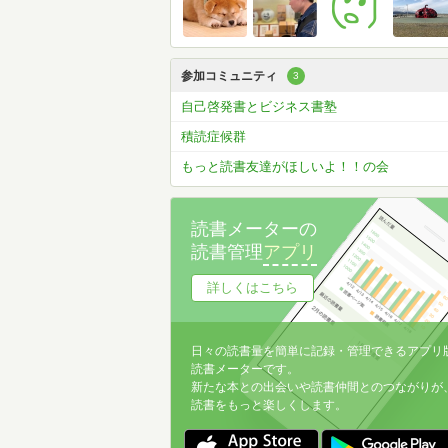
参加コミュニティ
3
自己啓発書とビジネス書塾
積読症候群
もっと読書友達がほしいよ！！の会
読書メーターの
読書管理
アプリ
詳しくはこちら
日々の読書量を簡単に記録・管理できるアプリ
読書メーターです。
新たな本との出会いや読書仲間とのつながりが
読書をもっと楽しくします。