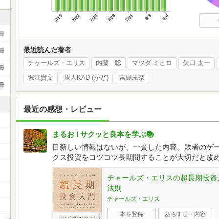
7/19
7/22
7/25
7/28
7/31
8/3
8/6
冊
最近読んだ著者
冊
チャールズ・エリス
内藤 聡
マツダ ミヒロ
矢口 太一
冊
堀江貴文
旅人KAD (かど)
宮島未奈
冊
最近の感想・レビュー
まるお I サクッと良本を学ぶ📚
目新しい情報はないが、一貫した内容。敗者のゲ
クス投資をコツコツ長期間することが大切だと改
チャールズ・エリスの超長期投資
法則
チャールズ・エリス
本を登録
あらすじ・内容