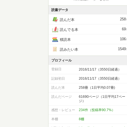
読書データ
258
読んだ本
69
読んでる本
106
積読本
1549
読みたい本
プロフィール
登録日
2016/11/17（3550日経過）
記録初日
2016/11/17（3550日経過）
読んだ本
258冊（1日平均0.07冊)
読んだページ
61690ページ（1日平均17ペー
ジ）
感想・レビュー
234件（投稿率90.7%）
本棚
8棚