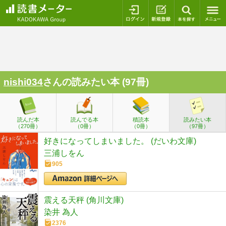
ログイン
新規登録
本を探
nishi034
さんの読みたい本 (97冊)
読んだ本
読んでる本
積読本
読みたい本
（270冊）
（0冊）
（0冊）
（97冊）
好きになってしまいました。 (だいわ文庫)
三浦しをん
905
震える天秤 (角川文庫)
染井 為人
2376