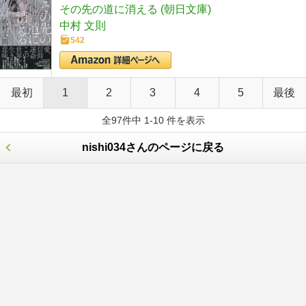
その先の道に消える (朝日文庫)
中村 文則
542
最初
1
2
3
4
5
最後
全97件中 1-10 件を表示
nishi034さんのページに戻る