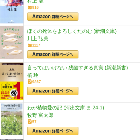
村上 龍
916
ぼくの死体をよろしくたのむ (新潮文庫)
川上 弘美
1117
言ってはいけない 残酷すぎる真実 (新潮新書)
橘 玲
9867
わが植物愛の記 (河出文庫 ま 24-1)
牧野 富太郎
57