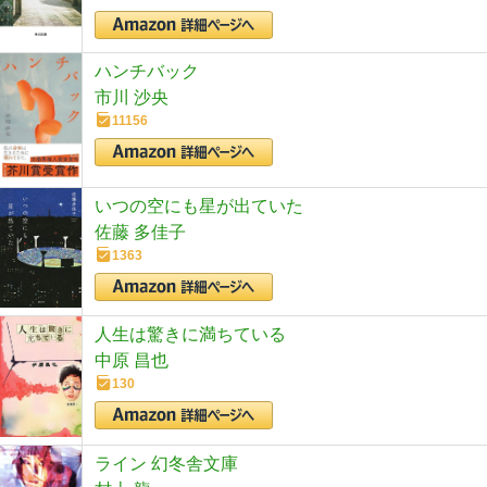
ハンチバック
市川 沙央
11156
いつの空にも星が出ていた
佐藤 多佳子
1363
人生は驚きに満ちている
中原 昌也
130
ライン 幻冬舎文庫