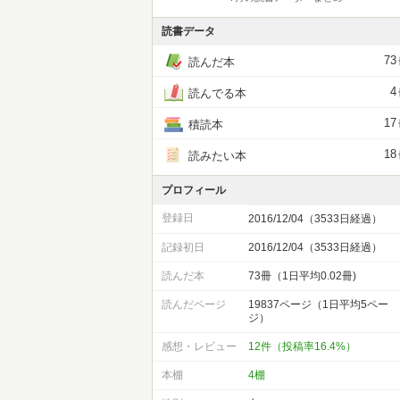
読書データ
73
読んだ本
4
読んでる本
17
積読本
18
読みたい本
プロフィール
登録日
2016/12/04（3533日経過）
記録初日
2016/12/04（3533日経過）
読んだ本
73冊（1日平均0.02冊)
読んだページ
19837ページ（1日平均5ペー
ジ）
感想・レビュー
12件（投稿率16.4%）
本棚
4棚