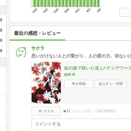
7/19
7/22
7/25
7/28
7/31
8/3
8/6
冊
冊
最近の感想・レビュー
冊
サクラ
冊
思いがけない人との繋がり、人の愛の力。切ない
命の後で咲いた花 (メディアワー
綾崎 隼
本を登録
あらすじ・内容
ナイス
★11
コメント(
0
)
2017/02/15