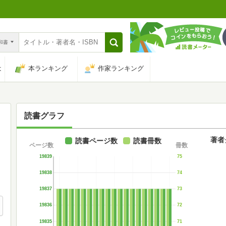
n和書
は
本ランキング
作家ランキング
読書グラフ
著者
読書ページ数
読書冊数
ページ数
冊数
19839
75
19838
74
19837
73
19836
72
19835
71