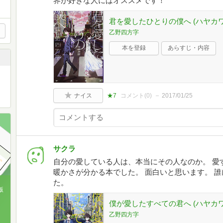
界が好きな人にはオススメです！
君を愛したひとりの僕へ (ハヤカワ文庫 
乙野四方字
本を登録
あらすじ・内容
ナイス
★7
コメント(
0
)
2017/01/25
サクラ
自分の愛している人は、本当にその人なのか。 愛
暖かさが分かる本でした。 面白いと思います。 
た。
版
僕が愛したすべての君へ (ハヤカワ文庫 
、
乙野四方字