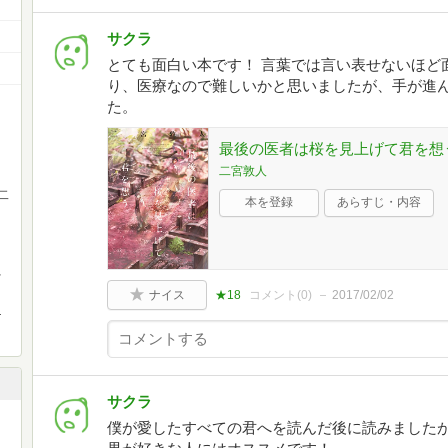
サクラ
とても面白い本です！ 言葉では言い表せないほど
り、医療なので難しいかと思いましたが、手が進
た。
最後の医者は桜を見上げて君を想う 
二宮敦人
二
本を登録
あらすじ・内容
、
ナイス
★18
コメント(
0
)
2017/02/02
･
サクラ
僕が愛したすべての君へを読んだ後に読みましたが