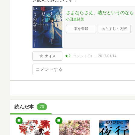
さよならさえ、嘘だというのなら 
小田真紗美
本を登録
あらすじ・内容
ナイス
★2
コメント(
0
)
2017/01/14
読んだ本
73