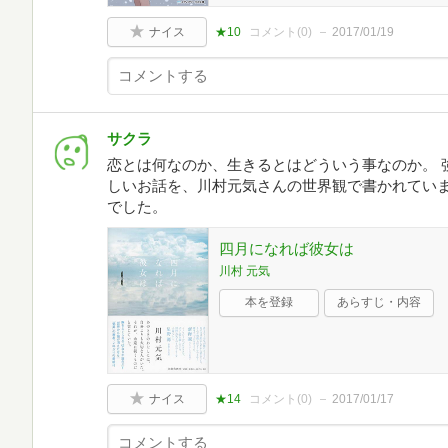
ナイス
★10
コメント(
0
)
2017/01/19
サクラ
恋とは何なのか、生きるとはどういう事なのか。 
しいお話を、川村元気さんの世界観で書かれていま
でした。
四月になれば彼女は
川村 元気
本を登録
あらすじ・内容
ナイス
★14
コメント(
0
)
2017/01/17