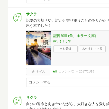
サクラ
記憶の大切さや、誰かと寄り添うことのありがたさ
思う本でした！
記憶屋III (角川ホラー文庫)
織守きょうや
本を登録
あらすじ・内容
ナイス
★8
コメント(
0
)
2017/01/15
サクラ
自分の運命と向き合いながら、大好きな人を愛し
ン飲んでみたいです！