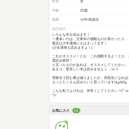
性別
女
年齢
25歳
職業
小/中/高校生
自己紹介
いろんな本を読みます！
一番多いのは、文庫本の感動ものが多かったり…
最近は少年漫画にもはまってます！
(少女漫画も読みますよ！)
これがオススメ！とか、これ感動するよ！とか、
度読み絶対！
と言ったものがあれば、オススメしてください。
あまり、堅苦しい本は読みません (。-`ω´-)
受験生で読む量は減りましたが、高校生になれば
もっとたくさん読みたいと思っています(๑و•̀Δ•́)و
こんな私でよければ、仲良くしてくださいヾ(*･ω
*)ﾉ
お気に入り
1人