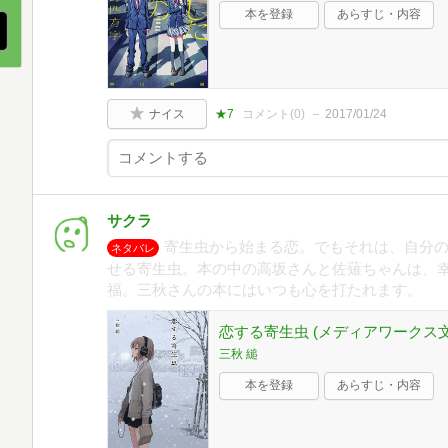
本を登録
あらすじ・内容
ナイス
★7
コメント(
0
)
2017/01/24
サクラ
寄生虫から始まる恋。でもそれは、自分
ネタバレ
せる寄生虫。本の中の高坂さんと佐薙ちゃんは、
福。三秋さんの本にはいつも心を打たれます。
恋する寄生虫 (メディアワークス文
三秋 縋
本を登録
あらすじ・内容