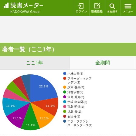
ログイン
新規登録
本を探
著者一覧（ここ1年）
ここ1年
全期間
小林由香(4)
フリーダ・マクフ
ァデン(2)
22.2%
夕木 春央(2)
澤村伊智(2)
道尾 秀介(2)
伊坂 幸太郎(2)
11.1%
11.1%
宮島 明道(1)
児島 青(1)
石田祥(1)
11.1%
11.1%
エラ・フランシ
ス・サンダース(1)
11.1%