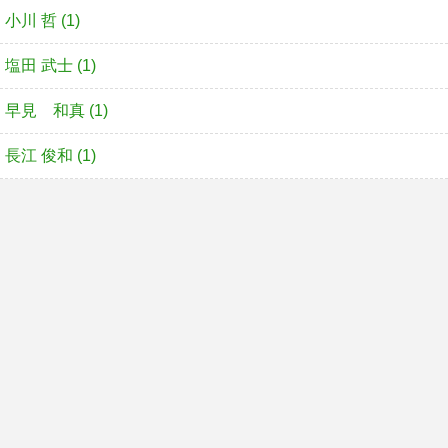
小川 哲 (1)
塩田 武士 (1)
早見 和真 (1)
長江 俊和 (1)