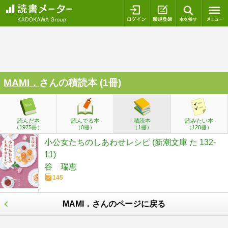
ログイン
新規登録
本を探
MAMI．
さんの積読本 (1冊)
読んだ本
読んでる本
積読本
読みたい本
（1975冊）
（0冊）
（1冊）
（128冊）
小公女たちのしあわせレシピ (新潮文庫 た 132-
11)
谷 瑞恵
145
MAMI．さんのページに戻る