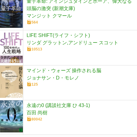
量子革命: アインシュタインとボーア、偉大なる
頭脳の激突 (新潮文庫)
マンジット クマール
564
LIFE SHIFT(ライフ・シフト)
リンダ グラットン,アンドリュー スコット
10513
マインド・ウォーズ 操作される脳
ジョナサン・D・モレノ
125
永遠の0 (講談社文庫 ひ 43-1)
百田 尚樹
80042