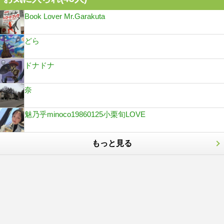
Book Lover Mr.Garakuta
どら
ドナドナ
奈
魅乃乎minoco19860125小栗旬LOVE
もっと見る