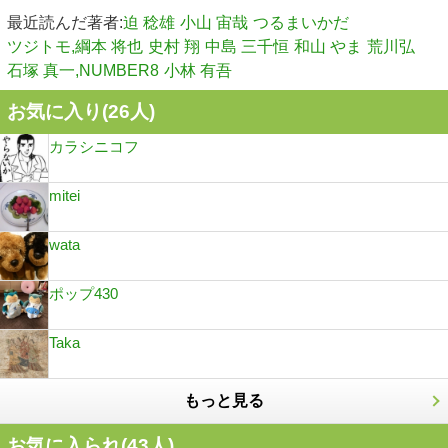
最近読んだ著者:
迫 稔雄
小山 宙哉
つるまいかだ
ツジトモ,綱本 将也
史村 翔
中島 三千恒
和山 やま
荒川弘
石塚 真一,NUMBER8
小林 有吾
お気に入り(
26
人)
カラシニコフ
mitei
wata
ポップ430
Taka
もっと見る
お気に入られ(
43
人)