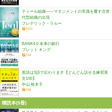
ティール組織――マネジメントの常識を覆す次世
代型組織の出現
フレデリック・ラルー
2221
BANK4.0 未来の銀行
ブレット キング
154
英語は3語で伝わります【どんどん話せる練習英
文100】
中山 裕木子
198
積読本(
5
冊)