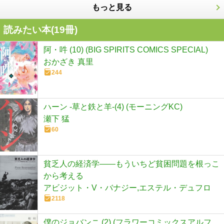
もっと見る
読みたい本(
19
冊)
阿・吽 (10) (BIG SPIRITS COMICS SPECIAL)
おかざき 真里
244
ハーン ‐草と鉄と羊‐(4) (モーニングKC)
瀬下 猛
60
貧乏人の経済学――もういちど貧困問題を根っこ
から考える
アビジット・V・バナジー,エステル・デュフロ
2118
僕のジョバンニ (2) (フラワーコミックスアルフ