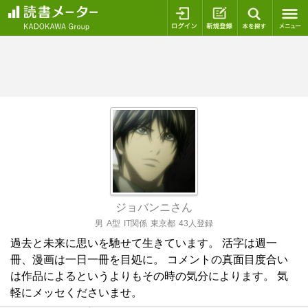
ログイン
新規登録
本を探
ジョバンニさん
男
A型
IT関係
東京都
43人登録
過去と未来に思いを馳せて生きています。 活字は週一
冊、漫画は一日一冊を目処に。 コメントの真面目度合い
は作品によるというよりもその時の気分によります。 気
軽にメッセくださいませ。