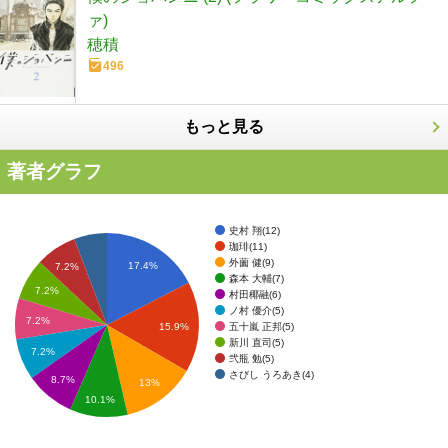
ァ)
穂積
496
もっと見る
著者グラフ
史村 翔(12)
珈琲(11)
外薗 健(9)
17.4%
7.2%
森本 大輔(7)
7.2%
村田椰融(6)
ノ村 優介(5)
7.2%
五十嵐 正邦(5)
15.9%
新川 直司(5)
7.2%
弐瓶 勉(5)
さびし うろあき(4)
8.7%
13%
10.1%