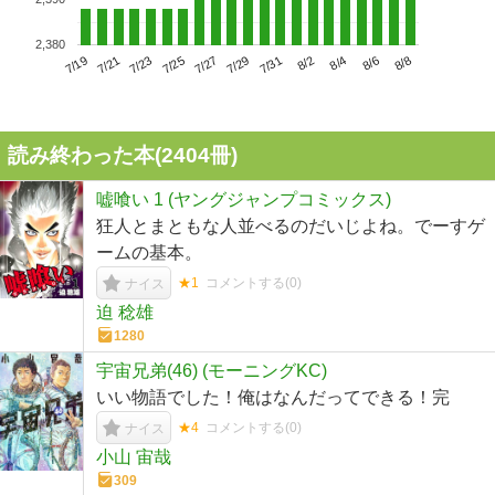
2,380
7/23
7/29
8/4
7/19
7/25
7/31
8/6
7/21
7/27
8/2
8/8
読み終わった本(
2404
冊)
嘘喰い 1 (ヤングジャンプコミックス)
狂人とまともな人並べるのだいじよね。でーすゲ
ームの基本。
★1
コメントする(
0
)
ナイス
迫 稔雄
1280
宇宙兄弟(46) (モーニングKC)
いい物語でした！俺はなんだってできる！完
★4
コメントする(
0
)
ナイス
小山 宙哉
309