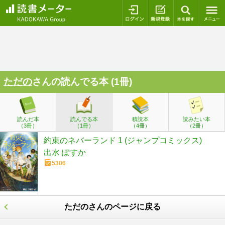
ログイン
新規登録
本を探
ただの
さんの読んでる本 (1冊)
読んだ本
読んでる本
積読本
読みたい本
（3冊）
（1冊）
（4冊）
（2冊）
約束のネバーランド 1 (ジャンプコミックス)
出水 ぽすか
5306
ただのさんのページに戻る