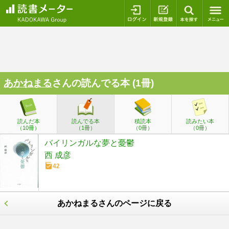
ログイン
新規登録
本を探
あかねまる
さんの読んでる本 (1冊)
読んだ本
読んでる本
積読本
読みたい本
（10冊）
（1冊）
（0冊）
（0冊）
バイリンガルな夢と憂鬱
西 成彦
42
あかねまるさんのページに戻る