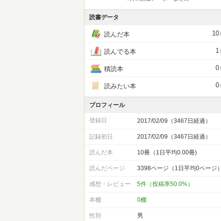
読書データ
10
読んだ本
1
読んでる本
0
積読本
0
読みたい本
プロフィール
登録日
2017/02/09（3467日経過）
記録初日
2017/02/09（3467日経過）
読んだ本
10冊（1日平均0.00冊)
読んだページ
3398ページ（1日平均0ページ
感想・レビュー
5件（投稿率50.0%）
本棚
0棚
性別
男