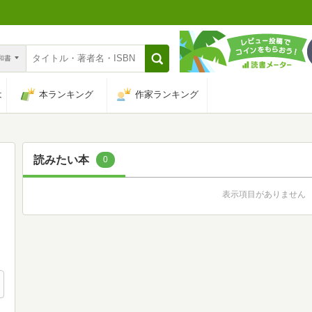
n和書
は
本ランキング
作家ランキング
読みたい本
0
表示項目がありません