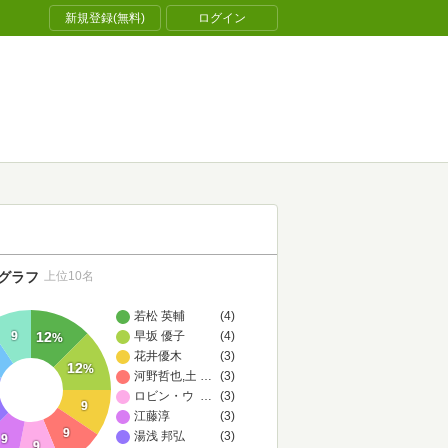
新規登録(無料)
ログイン
グラフ
上位10名
若松 英輔
(4)
早坂 優子
(4)
12
9
%
花井優木
(3)
12
%
河野哲也,土屋陽介,村瀬智之,神戸和佳子,松川絵里
…
(3)
ロビン・ウォール・キマラー
…
(3)
9
江藤淳
(3)
9
湯浅 邦弘
(3)
9
9