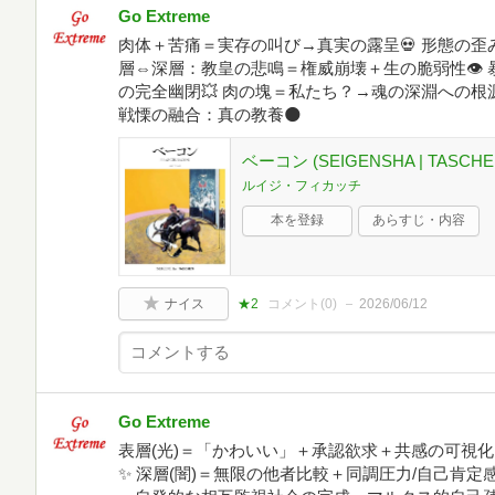
Go Extreme
肉体＋苦痛＝実存の叫び→真実の露呈💀 形態の歪み
層⇔深層：教皇の悲鳴＝権威崩壊＋生の脆弱性👁️
の完全幽閉💥 肉の塊＝私たち？→魂の深淵への根
戦慄の融合：真の教養🌑
ベーコン (SEIGENSHA | TASCHEN B
ルイジ・フィカッチ
本を登録
あらすじ・内容
ナイス
★2
コメント(
0
)
2026/06/12
Go Extreme
表層(光)＝「かわいい」＋承認欲求＋共感の可視
✨ 深層(闇)＝無限の他者比較＋同調圧力/自己肯定感