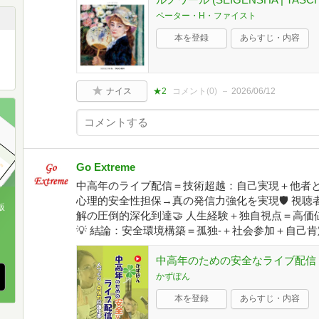
ペーター・H・ファイスト
本を登録
あらすじ・内容
ナイス
★2
コメント(
0
)
2026/06/12
Go Extreme
中高年のライブ配信＝技術超越：自己実現＋他者との
心理的安全性担保→真の発信力強化を実現🛡️ 視
版
解の圧倒的深化到達🤝 人生経験＋独自視点＝高
💡 結論：安全環境構築＝孤独-＋社会参加＋自己肯
、
中高年のための安全なライブ配信
かずぽん
本を登録
あらすじ・内容