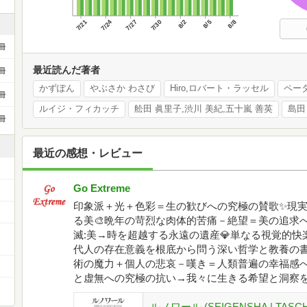
7/21
7/24
7/27
7/30
8/2
8/5
8/8
冊
最近読んだ著者
冊
かずぽん
やぶさか わさび
Hiro,ロバート・ラッセル
ペー
冊
ルイジ・フィカッチ
舩田 眞里子,渋川 美紀,五十嵐 善英
島田
冊
最近の感想・レビュー
Go Extreme
印象派＋光＋色彩＝生の歓びへの究極の賛歌✨現
る美🎨晩年の苛烈な肉体的苦痛－絶望＝美の追求
ー
滅:美→時を超越する永遠の遺産💎単なる視覚的
代人の存在意義を根底から問う深い哲学と教養の書
術の魔力＋個人の悲哀－嘆き＝人類普遍の幸福感へ
と虚無への究極の抗い→我々に生きる希望と洞察を提
ルノワール (SEIGENSHA | TASCHEN 