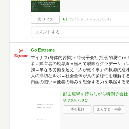
ナイス
★1
コメント(
0
)
2026/06/12
Go Extreme
マイナス(身体的苦悩)＋特例子会社(社会的属性)＝
者⇔障害者の境界線＝極めて曖昧なグラデーション
務→単なる労働を超え「人が働く事」の根源的意味
人の痛切なルポ→社会全体が真の多様性を理解する
内面の闘い＝他者の痛みを想像する力を喚起する教養
顔面痙攣を持ちながら特例子会社
やぶさか わさび
本を登録
あらすじ・内容