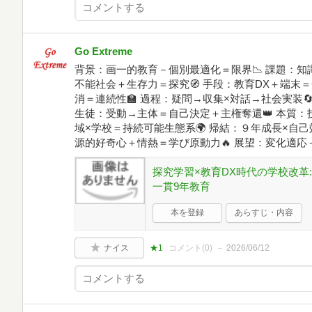
Go Extreme
背景：画一的教育－個別最適化＝限界📉 課題：知識
不能社会＋生存力＝探究🧭 手段：教育DX＋端末＝
消＝連続性🏫 過程：疑問→収集×対話→社会実装
生徒：受動→主体＝自己決定＋主権奪還👑 本質：技
域×学校＝持続可能生態系🌍 帰結：９年成長×自
源的好奇心＋情熱＝学び原動力🔥 展望：変化適応
探究学習×教育DX時代の学校改革
一貫9年教育
本を登録
あらすじ・内容
ナイス
★1
コメント(
0
)
2026/06/12