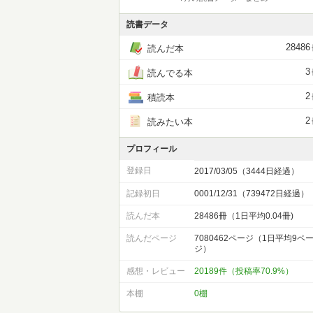
読書データ
28486
読んだ本
3
読んでる本
2
積読本
2
読みたい本
プロフィール
登録日
2017/03/05（3444日経過）
記録初日
0001/12/31（739472日経過）
読んだ本
28486冊（1日平均0.04冊)
読んだページ
7080462ページ（1日平均9ペ
ジ）
感想・レビュー
20189件（投稿率70.9%）
本棚
0棚