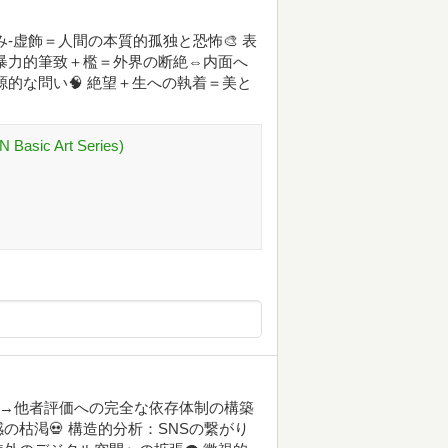
-虚飾＝人間の本質的孤独と恐怖🎨 表
 暴力的筆致＋檻＝外界の断絶⇔内面へ
源的な問い🧠 絶望＋生への執着＝美と
asic Art Series)
化→他者評価への完全な依存体制の構築
の枯渇💀 構造的分析：SNSの繋がり