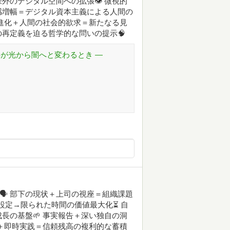
のデジタル空間への拡張👁️ 微視的
感増幅＝デジタル資本主義による人間の
の進化＋人間の社会的欲求＝新たなる見
再定義を迫る哲学的な問いの提示🧠
Sが光から闇へと変わるとき ―
🗣 部下の現状＋上司の視座＝組織課題
設定→限られた時間の価値最大化⏳ 自
長の基盤🌱 事実報告＋深い独自の洞
容＋即時実践＝信頼残高の複利的な蓄積