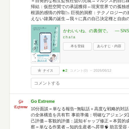
＝自発的な相互監視社会の完成→マルクス的自己疎外
帰結：仮想空間での承認獲得⇔現実世界での孤独
根源的感情の搾取📉 巨視的洞察：テクノロジー
えない隷属の誕生→我々に真の自己決定権と自由の
かわいいね、の裏側で。 ― SN
c h a t a
本を登録
あらすじ・内容
ナイス
★2
コメント(
0
)
2026/06/12
Go Extreme
10分面談＝単なる報告−無駄話＋高度な戦略的対話
の全体構造を共有🏗 事前準備：明確なアジェンダ
己評価⇔客観的評価：認知ギャップ修正＝本質的成
察＝単なる作業者→知的生産者へ昇華🧠 助言受