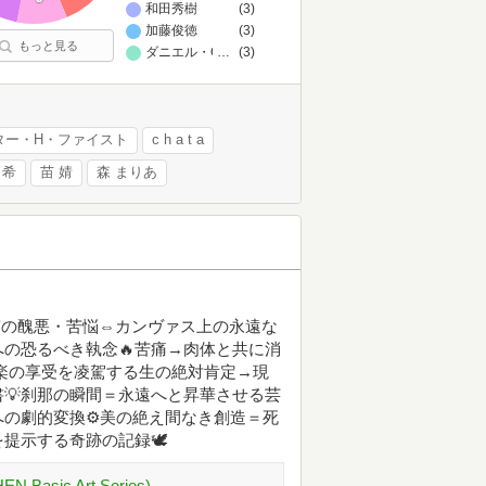
和田秀樹
(3)
加藤俊徳
(3)
もっと見る
ダニエル・C・デネット
…
(3)
ター・H・ファイスト
c h a t a
 希
苗 婧
森 まりあ
実の醜悪・苦悩⇔カンヴァス上の永遠な
への恐るべき執念🔥苦痛→肉体と共に消
快楽の享受を凌駕する生の絶対肯定→現
💡刹那の瞬間＝永遠へと昇華させる芸
の劇的変換⚙️美の絶え間なき創造＝死
示する奇跡の記録🕊️
Basic Art Series)