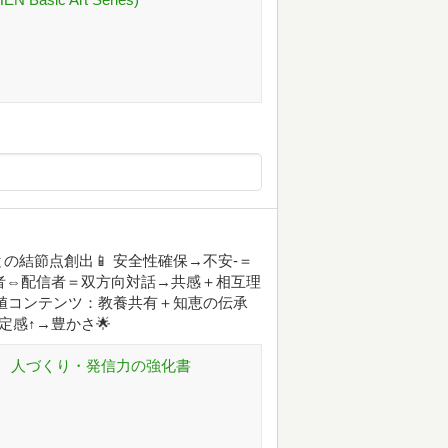
結節点創出📱 安全性確保→不安-＝
聴者⇔配信者＝双方向対話→共感＋相互理
価値コンテンツ：教養共有＋知恵の伝承
定感↑→豊かさ🌟
 人づくり・発信力の強化書