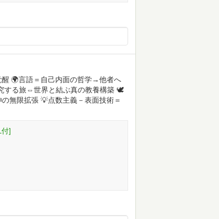
醒 🌍言語＝自己内面の哲学→他者へ
究する旅⇔世界と結ぶ真の教養構築 🕊️
の無限拡張 💡点数主義－表面技術＝
付]