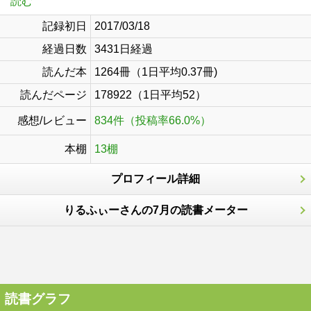
読む
記録初日
2017/03/18
経過日数
3431日経過
読んだ本
1264冊（1日平均0.37冊)
読んだページ
178922（1日平均52）
感想/レビュー
834件（投稿率66.0%）
本棚
13棚
プロフィール詳細
りるふぃーさんの7月の読書メーター
読書グラフ