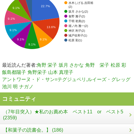
水木しげる,吉田裕
22.7%
(2)
9.1%
坂月 さかな(2)
食野 雅子(2)
9.1%
千明 初美(2)
堀ノ内 雅一(2)
13.6%
9.1%
神沢 利子(2)
城戸佐和子(1)
9.1%
9.1%
松原 彩(1)
9.1%
最近読んだ著者:
角野 栄子
坂月 さかな
角野 栄子
松原 彩
飯島都陽子
角野栄子
山本 真理子
アントワーヌ・ド・サン=テグジュペリ,ルイーズ・グレッグ
池川 明
ナガノ
コミュニティ
（7年目突入）★私のお薦め本 ベスト11 or ベスト5
(2359)
【和菓子の読書会。】 (186)