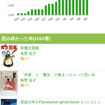
1,255
1,250
7/23
7/29
8/4
7/19
7/25
7/31
8/6
7/21
7/27
8/2
8/8
読み終わった本(
1264
冊)
新魔女図鑑
角野 栄子
223
「作家」と「魔女」の集まっちゃった思い出
角野 栄子
373
星旅少年2-Planetarium ghost travel- (パイコミッ