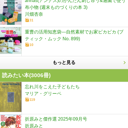
annas(アンナス)のかんたん刺しゅう&通園で使う
布小物 (週末ものづくりの本 3)
川畑杏奈
31
重曹の活用知恵袋―自然素材でお家ピカピカ (ブ
ティック・ムック No. 899)
10
もっと見る
読みたい本(
3006
冊)
忘れ川をこえた子どもたち
マリア・グリーペ
119
折原みと傑作選 2025年09月号
折原みと