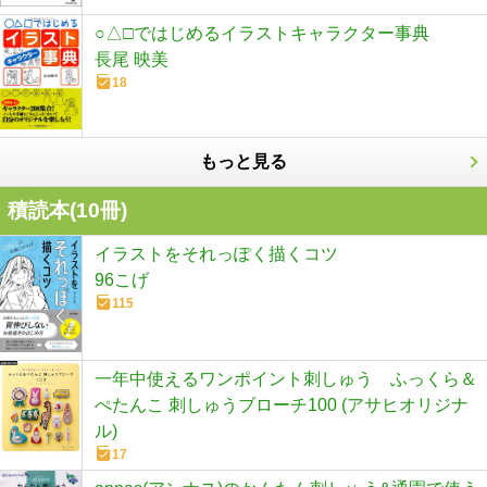
○△□ではじめるイラストキャラクター事典
長尾 映美
18
もっと見る
積読本(
10
冊)
イラストをそれっぽく描くコツ
96こげ
115
一年中使えるワンポイント刺しゅう ふっくら＆
ぺたんこ 刺しゅうブローチ100 (アサヒオリジナ
ル)
17