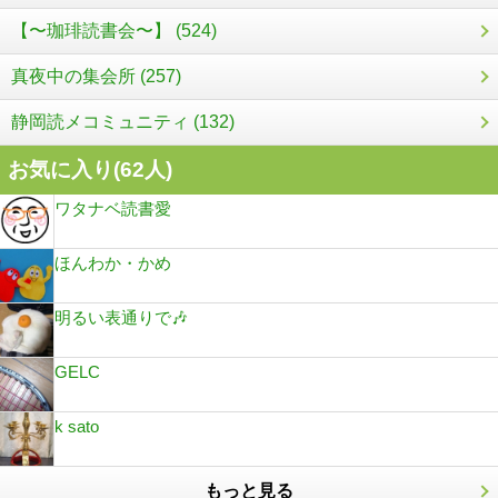
【〜珈琲読書会〜】 (524)
真夜中の集会所 (257)
静岡読メコミュニティ (132)
お気に入り(
62
人)
ワタナベ読書愛
ほんわか・かめ
明るい表通りで🎶
GELC
k sato
もっと見る