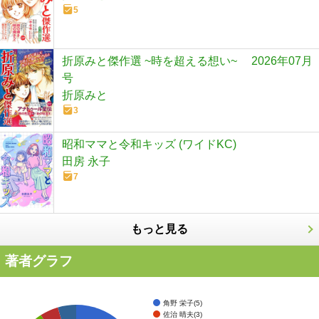
5
折原みと傑作選 ~時を超える想い~ 2026年07月
号
折原みと
3
昭和ママと令和キッズ (ワイドKC)
田房 永子
7
もっと見る
著者グラフ
角野 栄子(5)
佐治 晴夫(3)