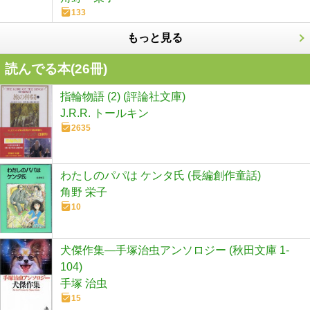
133
もっと見る
読んでる本(
26
冊)
指輪物語 (2) (評論社文庫)
J.R.R. トールキン
2635
わたしのパパは ケンタ氏 (長編創作童話)
角野 栄子
10
犬傑作集―手塚治虫アンソロジー (秋田文庫 1-
104)
手塚 治虫
15