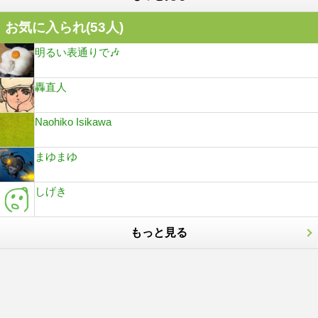
お気に入られ(
53
人)
明るい表通りで🎶
轟直人
Naohiko Isikawa
まゆまゆ
しげき
もっと見る