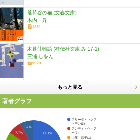
茗荷谷の猫 (文春文庫)
木内 昇
1851
木暮荘物語 (祥伝社文庫 み 17-1)
三浦 しをん
9920
もっと見る
著者グラフ
フリーダ・マクフ
ァデン(3)
7.7%
アンディ・ウィア
ー(2)
7.7%
23.1%
山尾 悠子(1)