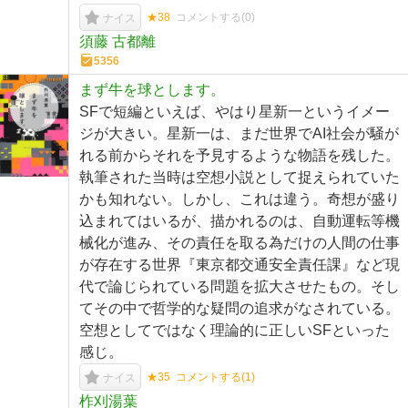
★38
コメントする(
0
)
ナイス
須藤 古都離
5356
まず牛を球とします。
SFで短編といえば、やはり星新一というイメー
ジが大きい。星新一は、まだ世界でAI社会が騒が
れる前からそれを予見するような物語を残した。
執筆された当時は空想小説として捉えられていた
かも知れない。しかし、これは違う。奇想が盛り
込まれてはいるが、描かれるのは、自動運転等機
械化が進み、その責任を取る為だけの人間の仕事
が存在する世界『東京都交通安全責任課』など現
代で論じられている問題を拡大させたもの。そし
てその中で哲学的な疑問の追求がなされている。
空想としてではなく理論的に正しいSFといった
感じ。
★35
コメントする(
1
)
ナイス
柞刈湯葉