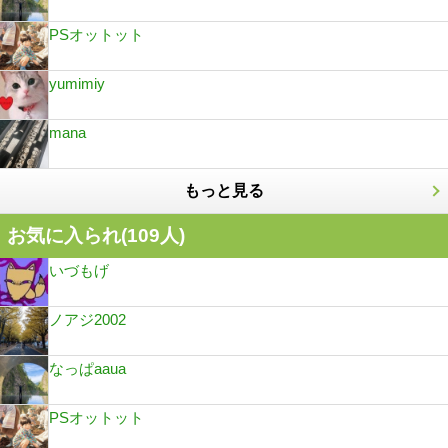
PSオットット
yumimiy
mana
もっと見る
お気に入られ(
109
人)
いづもげ
ノアジ2002
なっぱaaua
PSオットット