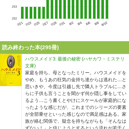
293
292
7/25
7/31
8/6
7/21
7/27
8/2
8/8
7/23
7/29
8/4
8/10
読み終わった本(
295
冊)
ハウスメイド3: 最後の秘密 (ハヤカワ・ミステリ
文庫)
家庭を持ち、母となったミリー。ハウスメイドを
やめ、もうあの狂気の金持ち達からは逃れた…と
思いきや、今度は引越し先で隣人トラブルに…さ
らに子供も言うことを聞かず何か隠し事をしてい
るよう…こう書くとやけにスケールが家庭的にな
ったような感じだが、これまでのシリーズの要素
が全部乗せといった感じなので満足感はある。家
族が絡む関係で、疑念を持ちながらも「そんなは
ずない！」と信じようとするという流れが若干く