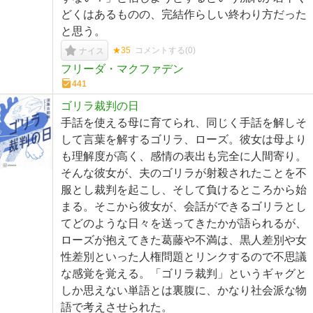
どくはあるものの、完結作らしい終わり方だった
と思う。
★35
コメントする(
0
)
ナイス
フリーダ・マクファデン
441
ゴリラ裁判の日
手話を使える母に育てられ、同じく手話を解しそ
して言葉を解するゴリラ、ローズ。彼女は母より
も理解度が高く、感情の表出も完全に人間寄り。
そんな彼女が、夫のゴリラが射殺されたことを不
服とし裁判を起こし、そして負けるところから始
まる。そこから彼女が、会話ができるゴリラとし
てどのような日々を送ってきたかが語られるが、
ローズが抱えてきた葛藤や不満は、黒人差別や女
性差別といった人権問題とリンクするので不思議
な感覚を覚える。「ゴリラ裁判」というギャグと
しか思えない単語とは裏腹に、かなり社会派な物
語で考えさせられた。