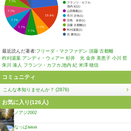
7.7%
フランツ・カフカ,
池内 紀(1)
山田剛毅(1)
7.7%
15.4%
市川 沙央(1)
7.7%
宮島 未奈(1)
須藤 古都離(1)
7.7%
7.7%
柞刈湯葉(1)
7.7%
呉 勝浩(1)
最近読んだ著者:
フリーダ・マクファデン
須藤 古都離
柞刈湯葉
アンディ・ウィアー
杉井 光
金井 美恵子
小川 哲
朱川 湊人
フランツ・カフカ,池内 紀
米澤 穂信
コミュニティ
こんな本知りませんか？ (2876)
お気に入り(
126
人)
ノアジ2002
なっぱaaua