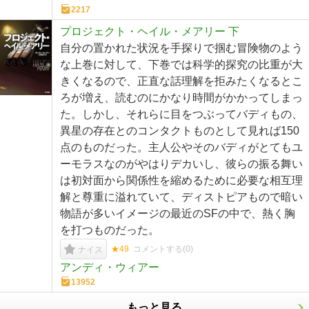
2217
プロジェクト・ヘイル・メアリー 下
自分の置かれた状況を手探りで掴む冒険物のよう
な上巻に対して、下巻では科学的探究の比重が大
きくなるので、正直な話理解を拒みたくなるとこ
ろが増え、読むのにかなり時間がかかってしまっ
た。しかし、それらに目をつぶってバディもの、
異星の存在とのコンタクトものとして見れば150
点のものだった。主人公やそのバディがとてもユ
ーモラスなのがやはりデカいし、彼らの振る舞い
は初対面から関係性を縮めるために必要な相互理
解と尊重に溢れていて、ディストピアもので暗い
物語が多いイメージの最近のSFの中で、熱く胸
を打つものだった。
★49
コメントする(
0
)
ナイス
アンディ・ウィアー
13952
もっと見る