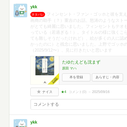
ykk
フィンセント・ファン・ゴッホと彼を支
ネタバレ
画商の助手（？）重吉のお話。怒涛のようなスト
がとても綺麗に思いました。フィンセントもテオ
っている（若過ぎる！）。タイトルの様に強くこ
ても難しそうだったけれど）、絵が多くの人に認
かったのに）と残念に思いました。上野でゴッホ
（2025/9/12〜）、見に行きたいと思います
たゆたえども沈まず
原田 マハ
本を登録
あらすじ・内容
ナイス
★4
コメント(
0
)
2025/09/16
ykk