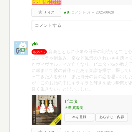
ナイス
★8
コメント(
0
)
2025/09/28
ykk
音楽とともに小泉今日子の朗読がとても
ネタバレ
ゴンドラや街並み、空など風景のきれいさも所々
たヴィヴァルディが亡くなり、ピエタで彼の教え
に頼まれて彼の昔作ったある楽譜を探す。探して
ってきた人を知り、また自分の昔の恋を思い出し
が、このお話の中にキラキラと輝きを放つ瞬間が
良く生きたい」と思いました。
ピエタ
大島 真寿美
本を登録
あらすじ・内容