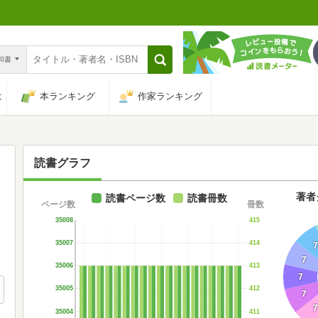
n和書
は
本ランキング
作家ランキング
読書グラフ
著者
読書ページ数
読書冊数
ページ数
冊数
35008
415
35007
414
7
7
35006
413
7
35005
412
7
7
35004
411