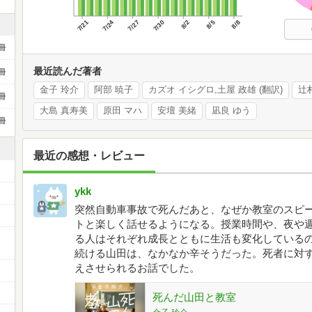
7/21
7/24
7/27
7/30
8/2
8/5
8/8
冊
最近読んだ著者
冊
金子 玲介
阿部 暁子
カズオ イシグロ,土屋 政雄 (翻訳)
辻
冊
大島 真寿美
原田 マハ
安壇 美緒
凪良 ゆう
冊
最近の感想・レビュー
ykk
突然自動車事故で死んだあと、なぜか教室のスピ
トと楽しく話せるようになる。授業時間や、夜や
る人はそれぞれ成長とともに生活も変化している
続ける山田は、なかなか辛そうだった。死者に対
えさせられるお話でした。
死んだ山田と教室