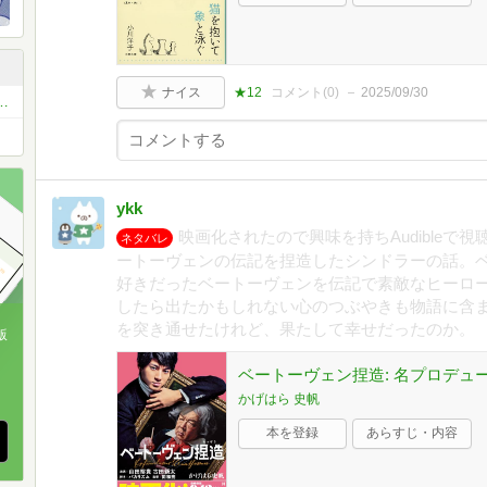
ナイス
★12
コメント(
0
)
2025/09/30
お薦め本 ベスト11 or ベスト5
ykk
映画化されたので興味を持ちAudible
ネタバレ
ートーヴェンの伝記を捏造したシンドラーの話。
好きだったベートーヴェンを伝記で素敵なヒーロ
したら出たかもしれない心のつぶやきも物語に含
を突き通せたけれど、果たして幸せだったのか。
版
ベートーヴェン捏造: 名プロデューサ
、
かげはら 史帆
本を登録
あらすじ・内容