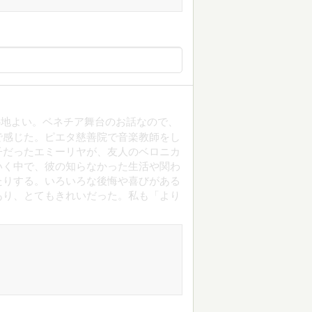
心地よい。ベネチア舞台のお話なので、
で感じた。ピエタ慈善院で音楽教師をし
子だったエミーリヤが、友人のベロニカ
いく中で、彼の知らなかった生活や関わ
たりする。いろいろな後悔や喜びがある
あり、とてもきれいだった。私も「より