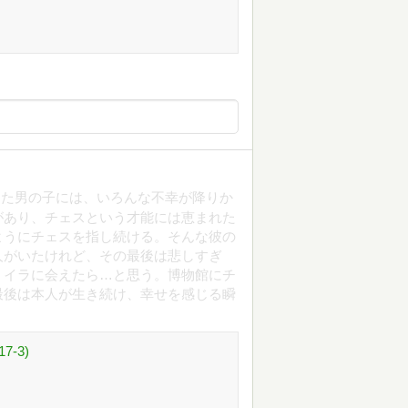
った男の子には、いろんな不幸が降りか
があり、チェスという才能には恵まれた
ようにチェスを指し続ける。そんな彼の
人がいたけれど、その最後は悲しすぎ
ミイラに会えたら…と思う。博物館にチ
最後は本人が生き続け、幸せを感じる瞬
-3)