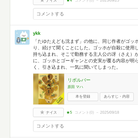
ナイス
★4
コメント(
0
)
2025/09/25
ykk
「たゆたえども沈まず」の他に、同じ作者がゴッ
り、続けて聞くことにした。ゴッホが自殺に使用
持ち込まれ、そこで勤務する主人公の冴（さえ）
に、ゴッホとゴーギャンとの史実が覆る内容が明
く、引き込まれ、一気に聞いてしまった。
リボルバー
原田 マハ
本を登録
あらすじ・内容
ナイス
★5
コメント(
0
)
2025/09/18