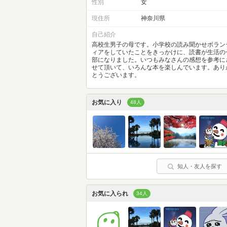
性別
女
現住所
神奈川県
自己紹介
高校生男子の母です。小学校の読み聞かせボラン
ィアをしていたことをきっかけに、読書が生活の
部になりました。いつもみなさんの感想を参考に
せて頂いて、いろんな本を楽しんでいます。あり
とうございます。
お気に入り
48人
知人・友人を探す
お気に入られ
34人