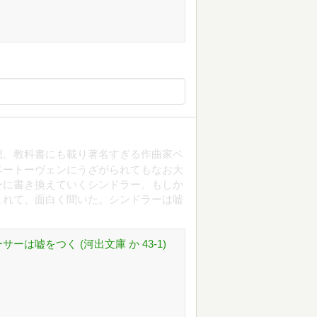
で視聴。教科書にも載り著名すぎる作曲家ベ
ベートーヴェンにうざがられてもなお大
ーに書き換えていくシンドラー。もしか
まれて、面白く聞いた。シンドラーは嘘
ーは嘘をつく (河出文庫 か 43-1)