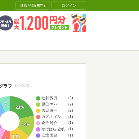
新規登録(無料)
ログイン
グラフ
上位10名
辻村 深月
(3)
7
原田 マハ
(2)
21
%
吉田 修一
(2)
カズオ イシグロ,土屋 政雄 (翻訳)
…
(1)
金子 玲介
(1)
14
%
かげはら 史帆
(1)
安壇 美緒
(1)
14
%
7