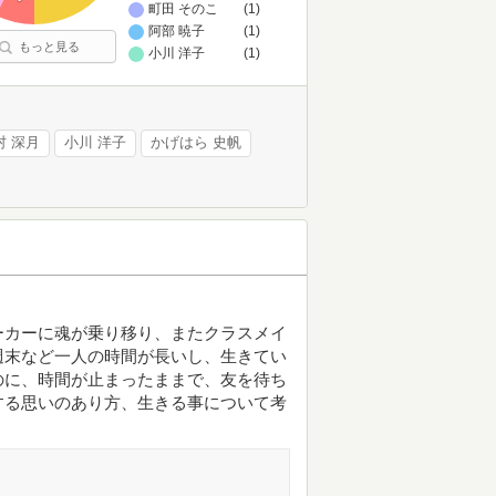
町田 そのこ
(1)
阿部 暁子
(1)
もっと見る
小川 洋子
(1)
村 深月
小川 洋子
かげはら 史帆
ーカーに魂が乗り移り、またクラスメイ
週末など一人の時間が長いし、生きてい
のに、時間が止まったままで、友を待ち
する思いのあり方、生きる事について考