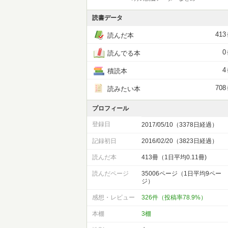
読書データ
413
読んだ本
0
読んでる本
4
積読本
708
読みたい本
プロフィール
登録日
2017/05/10（3378日経過）
記録初日
2016/02/20（3823日経過）
読んだ本
413冊（1日平均0.11冊)
読んだページ
35006ページ（1日平均9ペー
ジ）
感想・レビュー
326件（投稿率78.9%）
本棚
3棚