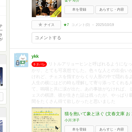
金子 玲介
本を登録
あらすじ・内容
ナイス
★7
コメント(
0
)
2025/10/19
テ
一
さ
が
ykk
リトルアリョーヒンと呼ばれるようにな
ネタバレ
かり、とても可哀想でした。色々な人との出会い
けれど、チェスを指すからくり人形の中で隠れる
人生の横にはどの時も理解して寄り添ってくれる
て、嗚咽と共に涙が出た。あの事故がなければ、
ェスの棋譜、彼が生きた証は残ったが、やっぱり
間をたくさん得て欲しかったと思いました
猫を抱いて象と泳ぐ (文春文庫 お 17
小川 洋子
本を登録
あらすじ・内容