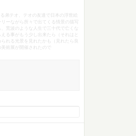
える弟テオ、テオの友達で日本の浮世絵
ーリーながら所々で出てくる情景の描写
も、荒波のような人生で三十代で亡くな
らえる事がもう少し出来たら（それはと
められる光景を見れたかも（見れたら良
の美術展が開催されたので