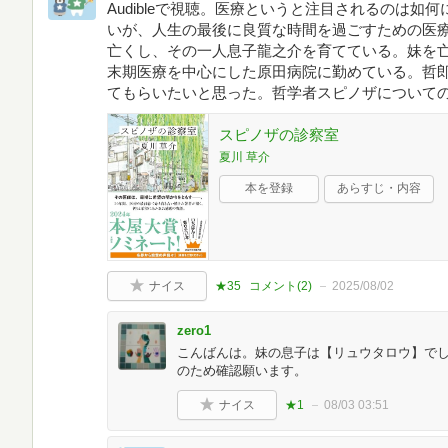
Audibleで視聴。医療というと注目されるのは
いが、人生の最後に良質な時間を過ごすための医
亡くし、その一人息子龍之介を育てている。妹を
末期医療を中心にした原田病院に勤めている。哲
てもらいたいと思った。哲学者スピノザについて
スピノザの診察室
夏川 草介
本を登録
あらすじ・内容
ナイス
★35
コメント(
2
)
2025/08/02
zero1
こんばんは。妹の息子は【リュウタロウ】で
のため確認願います。
ナイス
★1
08/03 03:51