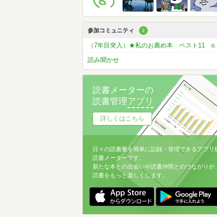
参加コミュニティ
2
（7年目突入）★私の
読み聞かせ
読書メーターの
読書管理
アプリ
詳しくはこちら
日々の読書量を簡単に記録・管理できるアプリ
読書メーターです。
新たな本との出会いや読書仲間とのつながりが
読書をもっと楽しくします。