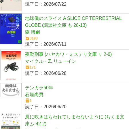
読了日：
2026/07/22
地球儀のスライス A SLICE OF TERRESTRIAL
GLOBE (講談社文庫 も 28-13)
森 博嗣
3193
読了日：
2026/07/11
夜勤刑事 (ハヤカワ・ミステリ文庫 リ 2-6)
マイクル・Z. リューイン
171
読了日：
2026/06/28
テンカラ50年
石垣尚男
1
読了日：
2026/06/20
風に吹きはらわれてしまわないように (ちくま文
庫ふ-42-2)