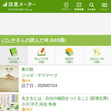
ログイン
新規登録
本を探
パンチ
さんの読んだ本 (683冊)
読んだ本
読んでる本
積読本
読みたい本
（683冊）
（0冊）
（0冊）
（0冊）
象の旅
ジョゼ・サラマーゴ
446
読了日：
2026/07/24
生きるとは、自分の物語をつくること (新潮文庫)
小川 洋子,河合 隼雄
3023