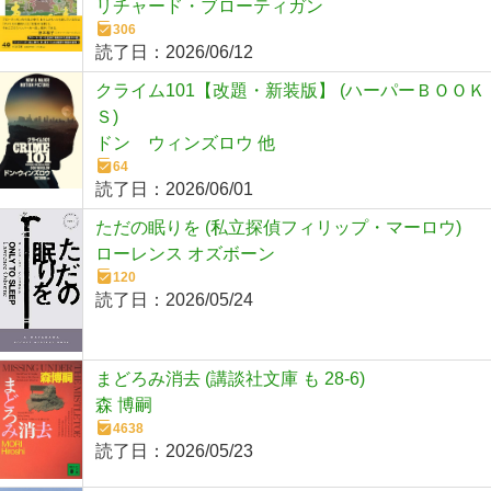
リチャード・ブローティガン
306
読了日：
2026/06/12
クライム101【改題・新装版】 (ハーパーＢＯＯＫ
Ｓ)
ドン ウィンズロウ 他
64
読了日：
2026/06/01
ただの眠りを (私立探偵フィリップ・マーロウ)
ローレンス オズボーン
120
読了日：
2026/05/24
まどろみ消去 (講談社文庫 も 28-6)
森 博嗣
4638
読了日：
2026/05/23