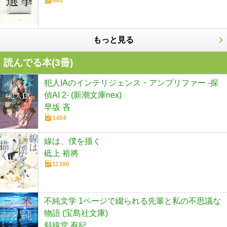
445
もっと見る
読んでる本(
3
冊)
犯人IAのインテリジェンス・アンプリファー -探
偵AI 2- (新潮文庫nex)
早坂 吝
1404
線は、僕を描く
砥上 裕將
11386
不純文学 1ページで綴られる先輩と私の不思議な
物語 (宝島社文庫)
斜線堂 有紀