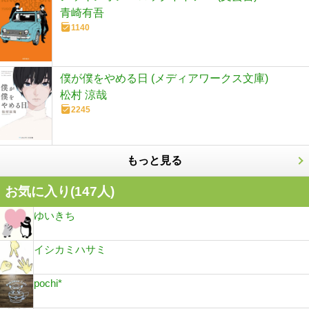
青崎有吾
1140
僕が僕をやめる日 (メディアワークス文庫)
松村 涼哉
2245
もっと見る
お気に入り(
147
人)
ゆいきち
イシカミハサミ
pochi*