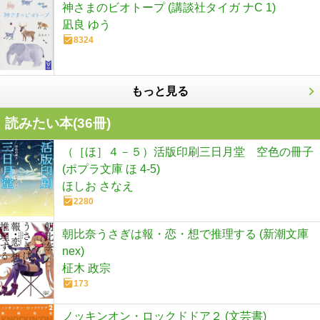
神さまのビオトープ (講談社タイガ ナC 1)
凪良 ゆう
8324
もっと見る
読みたい本(
36
冊)
（［ほ］４－５）活版印刷三日月堂 空色の冊子
(ポプラ文庫 ほ 4-5)
ほしお さなえ
2280
朝比奈うさぎは報・恋・想で推理する (新潮文庫
nex)
柾木 政宗
173
ノッキンオン・ロックドドア２ (文芸書)