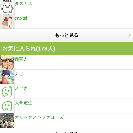
タスカル
capital
もっと見る
お気に入られ(
173
人)
轟直人
ナギ
スピカ
大葺道生
オリックスバファローズ