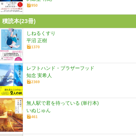
950
積読本(
23
冊)
しねるくすり
平沼 正樹
1370
レフトハンド・ブラザーフッド
知念 実希人
2369
無人駅で君を待っている (単行本)
いぬじゅん
461