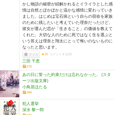
かし物語の秘密が紐解かれるとイライラとした感
情は自然とぽかぽかと温かな感情に変わっていき
ました。はじめは宝石病という自らの宿命を家族
のために残したいと考えていた理奈だったけど、
彼女が選んだ恋が「生きること」の価値を教えて
くれた。大切な人のために死ではなく生を選ぶと
いう答えは理奈と翔太にとって悔いのないものに
なったと思います。
★39
コメントする(
0
)
ナイス
三田 千恵
175
あの日に誓った約束だけは忘れなかった。 (スタ
ーツ出版文庫)
小鳥居ほたる
166
犯人選挙
深水 黎一郎