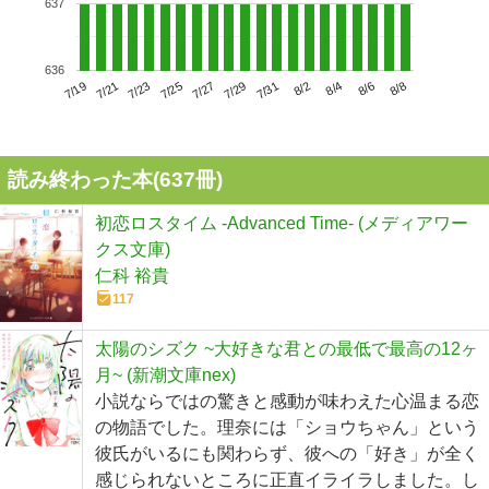
637
636
7/23
7/29
8/4
7/19
7/25
7/31
8/6
7/21
7/27
8/2
8/8
読み終わった本(
637
冊)
初恋ロスタイム -Advanced Time- (メディアワー
クス文庫)
仁科 裕貴
117
太陽のシズク ~大好きな君との最低で最高の12ヶ
月~ (新潮文庫nex)
小説ならではの驚きと感動が味わえた心温まる恋
の物語でした。理奈には「ショウちゃん」という
彼氏がいるにも関わらず、彼への「好き」が全く
感じられないところに正直イライラしました。し