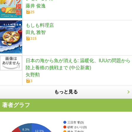
藤井 俊逸
25
もしも料理店
田丸 雅智
315
日本の海から魚が消える: 温暖化、IUUの問題から
陸上養殖の挑戦まで (中公新書)
矢野勲
3
もっと見る
著者グラフ
三日市 零(3)
砂村 かいり(3)
8.3%
12.5%
梶永 正史(3)