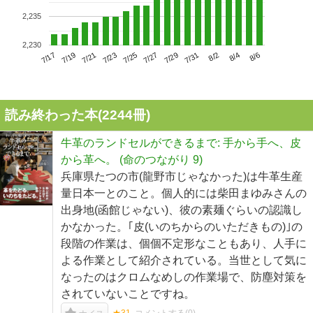
2,235
2,230
7/21
7/27
8/2
7/17
7/23
7/29
8/4
7/19
7/25
7/31
8/6
読み終わった本(
2244
冊)
牛革のランドセルができるまで: 手から手へ、皮
から革へ。 (命のつながり 9)
兵庫県たつの市(龍野市じゃなかった)は牛革生産
量日本一とのこと。個人的には柴田まゆみさんの
出身地(函館じゃない)、彼の素麺ぐらいの認識し
かなかった。｢皮(いのちからのいただきもの)｣の
段階の作業は、個個不定形なこともあり、人手に
よる作業として紹介されている。当世として気に
なったのはクロムなめしの作業場で、防塵対策を
されていないことですね。