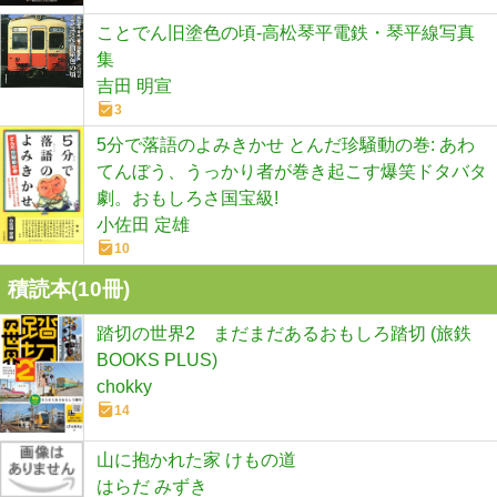
ことでん旧塗色の頃-高松琴平電鉄・琴平線写真
集
吉田 明宣
3
5分で落語のよみきかせ とんだ珍騒動の巻: あわ
てんぼう、うっかり者が巻き起こす爆笑ドタバタ
劇。おもしろさ国宝級!
小佐田 定雄
10
積読本(
10
冊)
踏切の世界2 まだまだあるおもしろ踏切 (旅鉄
BOOKS PLUS)
chokky
14
山に抱かれた家 けもの道
はらだ みずき