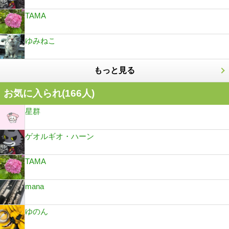
TAMA
ゆみねこ
もっと見る
お気に入られ(
166
人)
星群
ゲオルギオ・ハーン
TAMA
mana
ゆのん