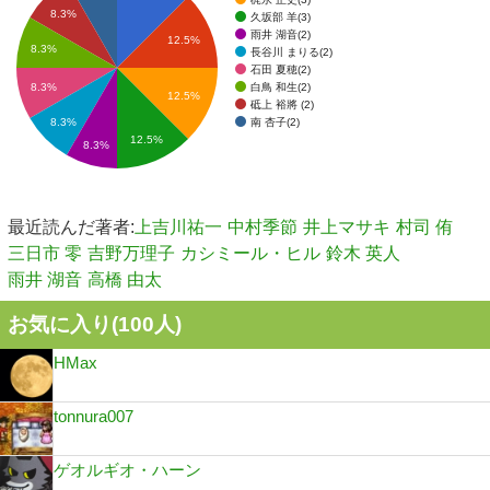
8.3%
久坂部 羊(3)
雨井 湖音(2)
12.5%
8.3%
長谷川 まりる(2)
石田 夏穂(2)
白鳥 和生(2)
8.3%
12.5%
砥上 裕將 (2)
南 杏子(2)
8.3%
12.5%
8.3%
最近読んだ著者:
上吉川祐一
中村季節
井上マサキ
村司 侑
三日市 零
吉野万理子
カシミール・ヒル
鈴木 英人
雨井 湖音
高橋 由太
お気に入り(
100
人)
HMax
tonnura007
ゲオルギオ・ハーン