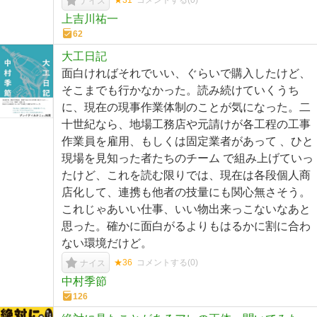
★31
コメントする(
0
)
ナイス
上吉川祐一
62
大工日記
面白ければそれでいい、ぐらいで購入したけど、
そこまでも行かなかった。読み続けていくうち
に、現在の現事作業体制のことが気になった。二
十世紀なら、地場工務店や元請けが各工程の工事
作業員を雇用、もしくは固定業者があって 、ひと
現場を見知った者たちのチーム で組み上げていっ
たけど、これを読む限りでは、現在は各段個人商
店化して、連携も他者の技量にも関心無さそう。
これじゃあいい仕事、いい物出来っこないなあと
思った。確かに面白がるよりもはるかに割に合わ
ない環境だけど。
★36
コメントする(
0
)
ナイス
中村季節
126