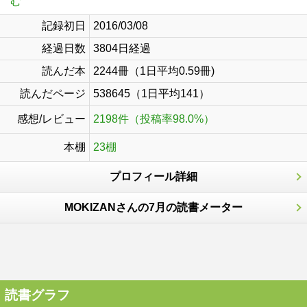
む
記録初日
2016/03/08
経過日数
3804日経過
読んだ本
2244冊（1日平均0.59冊)
読んだページ
538645（1日平均141）
感想/レビュー
2198件（投稿率98.0%）
本棚
23棚
プロフィール詳細
MOKIZANさんの7月の読書メーター
読書グラフ