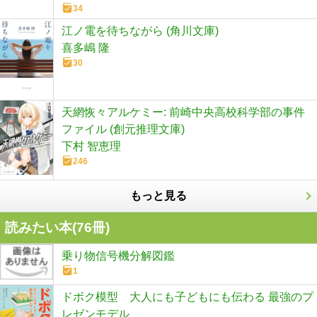
34
江ノ電を待ちながら (角川文庫)
喜多嶋 隆
30
天網恢々アルケミー: 前崎中央高校科学部の事件
ファイル (創元推理文庫)
下村 智恵理
246
もっと見る
読みたい本(
76
冊)
乗り物信号機分解図鑑
1
ドボク模型 大人にも子どもにも伝わる 最強のプ
レゼンモデル