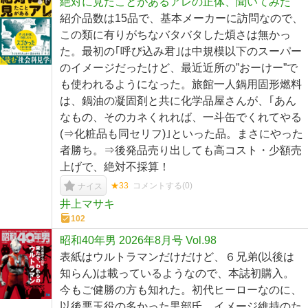
絶対に見たことがあるアレの正体、聞いてみた
紹介品数は15品で、基本メーカーに訪問なので、
この類に有りがちなバタバタした煩さは無かっ
た。最初の｢呼び込み君｣は中規模以下のスーパー
のイメージだったけど、最近近所の”おーけー”で
も使われるようになった。旅館一人鍋用固形燃料
は、鍋油の凝固剤と共に化学品屋さんが、｢あん
なもの、そのカネくれれば、一斗缶でくれてやる
(⇒化粧品も同セリフ)｣といった品。まさにやった
者勝ち。⇒後発品売り出しても高コスト・少額売
上げで、絶対不採算！
★33
コメントする(
0
)
ナイス
井上マサキ
102
昭和40年男 2026年8月号 Vol.98
表紙はウルトラマンだけだけど、６兄弟(以後は
知らん)は載っているようなので、本誌初購入。
今もご健勝の方も知れた。初代ヒーローなのに、
以後悪玉役の多かった黒部氏。イメージ維持のた