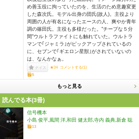
め善玉役に拘っていたのを、生活のため意趣変更
した森次氏。モデル出身の団氏(故人)。主役より
周囲の人が有名になったエースの人、爽やか青年
調の篠田氏。主役も多様だった。”チープな５分
間”ウルトラファイトにも触れていた。ウルトラ
マンで｢ジャミラ｣がピックアップされているの
に、セブンで｢ギエロン星獣｣がされていないの
は、なんかなぁ。
★34
コメントする(
1
)
ナイス
5
もっと見る
読んでる本(
3
冊)
信号機本
小島 俊平,風間 洋,和田 健太郎,寺内 義典,新倉 聡
13