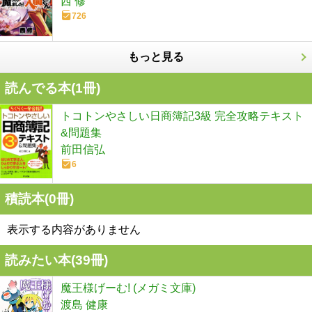
西 修
726
もっと見る
読んでる本(
1
冊)
トコトンやさしい日商簿記3級 完全攻略テキスト
&問題集
前田信弘
6
積読本(
0
冊)
表示する内容がありません
読みたい本(
39
冊)
魔王様げーむ! (メガミ文庫)
渡島 健康