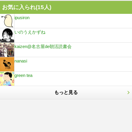
お気に入られ(
15
人)
ipusiron
いのうえかずね
kaizen@名古屋de朝活読書会
nanasi
green tea
もっと見る