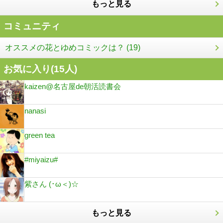
もっと見る
コミュニティ
オススメの花とゆめコミックは？ (19)
お気に入り(
15
人)
kaizen@名古屋de朝活読書会
nanasi
green tea
#miyaizu#
紫さん (･ω＜)☆
もっと見る