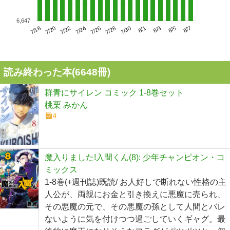
6,647
7/22
7/28
8/3
7/18
7/24
7/30
8/5
7/20
7/26
8/1
8/7
読み終わった本(
6648
冊)
群青にサイレン コミック 1-8巻セット
桃栗 みかん
4
魔入りました!入間くん(8): 少年チャンピオン・コ
ミックス
1-8巻(+週刊誌)既読/ お人好しで断れない性格の主
人公が、両親にお金と引き換えに悪魔に売られ、
その悪魔の元で、その悪魔の孫として人間とバレ
ないように気を付けつつ過ごしていくギャグ。最