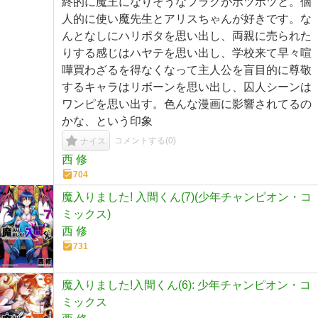
終的に魔王になりそうなフラグがポツポツと。個
人的に使い魔先生とアリスちゃんが好きです。な
んとなしにハリポタを思い出し、両親に売られた
りする感じはハヤテを思い出し、学校来て早々喧
嘩買わざるを得なくなって主人公を盲目的に尊敬
するキャラはリボーンを思い出し、囚人シーンは
ワンピを思い出す。色んな漫画に影響されてるの
かな、という印象
コメントする(
0
)
ナイス
西 修
704
魔入りました! 入間くん(7)(少年チャンピオン・コ
ミックス)
西 修
731
魔入りました!入間くん(6): 少年チャンピオン・コ
ミックス