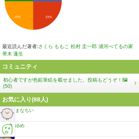
25%
25%
最近読んだ著者:
さくら ももこ
松村 圭一郎
浦河べてるの家
帚木 蓬生
コミュニティ
初心者ですが色鉛筆絵を載せました。投稿もどうぞ！🖼️
(50)
お気に入り(
88
人)
まなちい
ゆめ