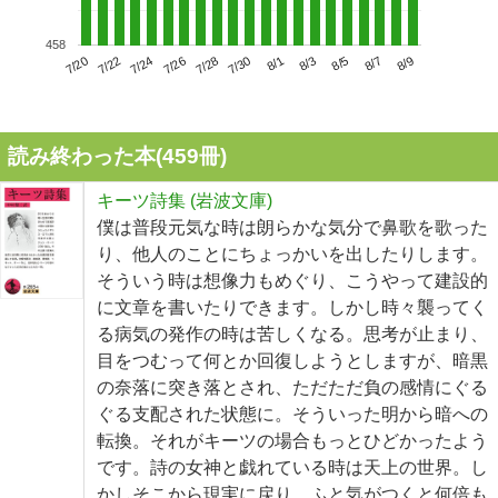
458
7/24
7/30
8/5
7/20
7/26
8/1
8/7
7/22
7/28
8/3
8/9
読み終わった本(
459
冊)
キーツ詩集 (岩波文庫)
僕は普段元気な時は朗らかな気分で鼻歌を歌った
り、他人のことにちょっかいを出したりします。
そういう時は想像力もめぐり、こうやって建設的
に文章を書いたりできます。しかし時々襲ってく
る病気の発作の時は苦しくなる。思考が止まり、
目をつむって何とか回復しようとしますが、暗黒
の奈落に突き落とされ、ただただ負の感情にぐる
ぐる支配された状態に。そういった明から暗への
転換。それがキーツの場合もっとひどかったよう
です。詩の女神と戯れている時は天上の世界。し
かしそこから現実に戻り、ふと気がつくと何倍も