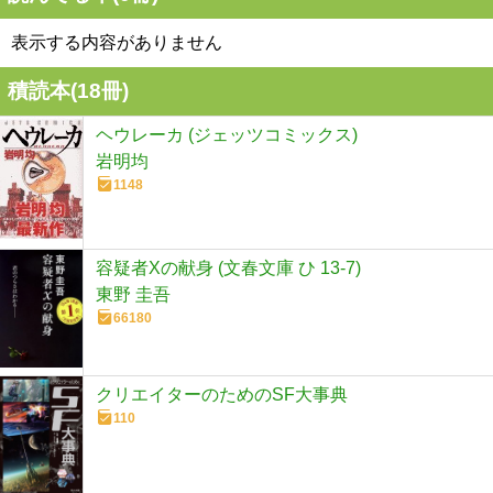
表示する内容がありません
積読本(
18
冊)
ヘウレーカ (ジェッツコミックス)
岩明均
1148
容疑者Xの献身 (文春文庫 ひ 13-7)
東野 圭吾
66180
クリエイターのためのSF大事典
110