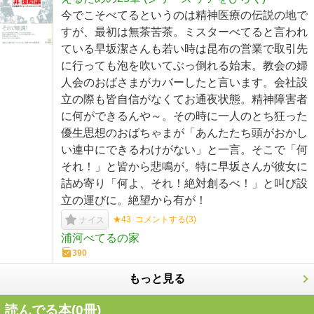
今でこそべてるというのは精神医療の伝説の地で
すが、最初は無茶苦茶。ミスターべてると言われ
ている早坂潔さんも若い時は昆布の営業で取引先
に行っても泡を吹いてぶっ倒れる始末。教会の婦
人会のおばさまがカバーしたと言います。会社設
立の際も皆自信がなくてお通夜状態。精神障害者
に何ができるんや～。その時に一人のとち狂った
優生思想のおばちゃまが「あんたたち頭がおかし
い連中にできるわけがない」と一言。そこで「何
それ！」と皆から悲鳴が。特に早坂さんが彼女に
詰め寄り「何よ、それ！絶対創るべ！」と叫び設
立の運びに。絶望から有が！
★43
コメントする(
3
)
ナイス
浦河べてるの家
390
もっと見る
読んでる本(
0
冊)