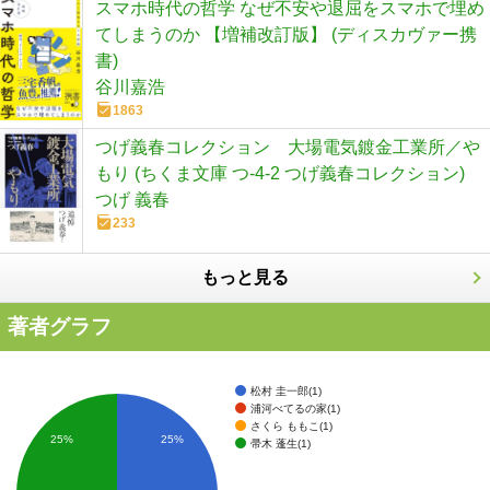
スマホ時代の哲学 なぜ不安や退屈をスマホで埋め
てしまうのか 【増補改訂版】 (ディスカヴァー携
書)
谷川嘉浩
1863
つげ義春コレクション 大場電気鍍金工業所／や
もり (ちくま文庫 つ-4-2 つげ義春コレクション)
つげ 義春
233
もっと見る
著者グラフ
松村 圭一郎(1)
浦河べてるの家(1)
さくら ももこ(1)
25%
25%
帚木 蓬生(1)