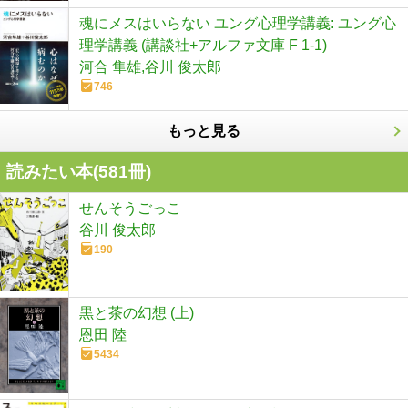
魂にメスはいらない ユング心理学講義: ユング心
理学講義 (講談社+アルファ文庫 F 1-1)
河合 隼雄,谷川 俊太郎
746
もっと見る
読みたい本(
581
冊)
せんそうごっこ
谷川 俊太郎
190
黒と茶の幻想 (上)
恩田 陸
5434