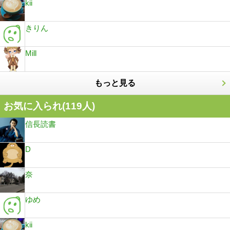
kii
きりん
Mill
もっと見る
お気に入られ(
119
人)
信長読書
D
奈
ゆめ
kii