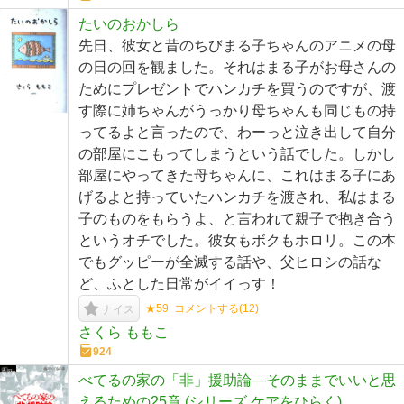
たいのおかしら
先日、彼女と昔のちびまる子ちゃんのアニメの母
の日の回を観ました。それはまる子がお母さんの
ためにプレゼントでハンカチを買うのですが、渡
す際に姉ちゃんがうっかり母ちゃんも同じもの持
ってるよと言ったので、わーっと泣き出して自分
の部屋にこもってしまうという話でした。しかし
部屋にやってきた母ちゃんに、これはまる子にあ
げるよと持っていたハンカチを渡され、私はまる
子のものをもらうよ、と言われて親子で抱き合う
というオチでした。彼女もボクもホロリ。この本
でもグッピーが全滅する話や、父ヒロシの話な
ど、ふとした日常がイイっす！
★59
コメントする(
12
)
ナイス
さくら ももこ
924
べてるの家の「非」援助論―そのままでいいと思
えるための25章 (シリーズ ケアをひらく)