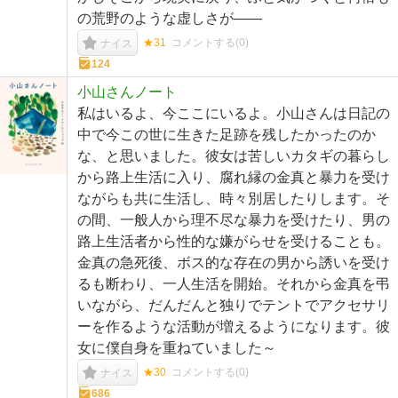
の荒野のような虚しさが――
★31
コメントする(
0
)
ナイス
124
小山さんノート
私はいるよ、今ここにいるよ。小山さんは日記の
中で今この世に生きた足跡を残したかったのか
な、と思いました。彼女は苦しいカタギの暮らし
から路上生活に入り、腐れ縁の金真と暴力を受け
ながらも共に生活し、時々別居したりします。そ
の間、一般人から理不尽な暴力を受けたり、男の
路上生活者から性的な嫌がらせを受けることも。
金真の急死後、ボス的な存在の男から誘いを受け
るも断わり、一人生活を開始。それから金真を弔
いながら、だんだんと独りでテントでアクセサリ
ーを作るような活動が増えるようになります。彼
女に僕自身を重ねていました～
★30
コメントする(
0
)
ナイス
686