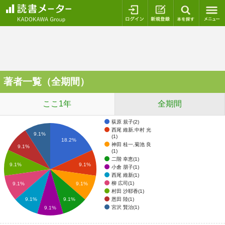
ログイン
新規登録
本を探
著者一覧（全期間）
ここ1年
全期間
荻原 規子(2)
西尾 維新,中村 光
9.1%
(1)
18.2%
神田 桂一,菊池 良
9.1%
(1)
二階 幸恵(1)
9.1%
9.1%
小倉 朋子(1)
西尾 維新(1)
柳 広司(1)
9.1%
9.1%
村田 沙耶香(1)
恩田 陸(1)
9.1%
9.1%
宮沢 賢治(1)
9.1%