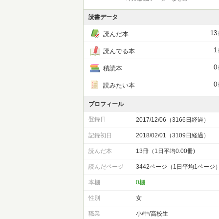
読書データ
13
読んだ本
1
読んでる本
0
積読本
0
読みたい本
プロフィール
登録日
2017/12/06（3166日経過）
記録初日
2018/02/01（3109日経過）
読んだ本
13冊（1日平均0.00冊)
読んだページ
3442ページ（1日平均1ページ
本棚
0棚
性別
女
職業
小/中/高校生