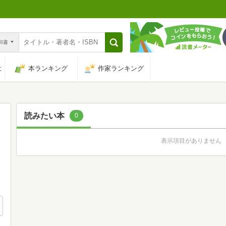
n和書
は
本ランキング
作家ランキング
読みたい本
0
表示項目がありません