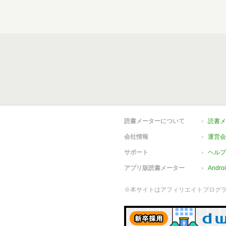
読書メーターについて
読書メ
会社情報
運営会
サポート
ヘルプ
アプリ版読書メーター
Andr
※本サイトはアフィリエイトプログ